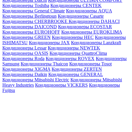
Кондиционеры Daichi
Кондиционеры ULTIMA COMFORT
Кондиционеры Toshiba
Кондиционеры CENTEK
Кондиционеры General Climate
Кондиционеры AQUA
Кондиционеры Berlingtoun
Кондиционеры Casarte
Кондиционеры CHERBROOKE
Кондиционеры DAHACI
Кондиционеры DAICOND
Кондиционеры ECOSTAR
Кондиционеры EUROHOFF
Кондиционеры EUROKLIMA
Кондиционеры GREEN
Кондиционеры HEC
Кондиционеры
ISHIMATSU
Кондиционеры JAX
Кондиционеры Lanzkraft
Кондиционеры Lessar
Кондиционеры NEWTEK
Кондиционеры OASIS
Кондиционеры QuattroClima
Кондиционеры Roda
Кондиционеры ROVEX
Кондиционеры
Samsung
Кондиционеры Thaicon
Кондиционеры Tosot
Кондиционеры XIGMA
Кондиционеры ZERTEN
Кондиционеры Daikin
Кондиционеры GENERAL
Кондиционеры Mitsubishi Electric
Кондиционеры Mitsubishi
Heavy Industries
Кондиционеры VICKERS
Кондиционеры
Fujitsu