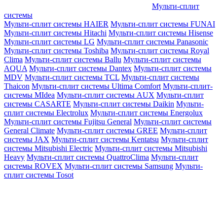
Мульти-сплит
системы
Мульти-сплит системы HAIER
Мульти-сплит системы FUNAI
Мульти-сплит системы Hitachi
Мульти-сплит системы Hisense
Мульти-сплит системы LG
Мульти-сплит системы Panasonic
Мульти-сплит системы Toshiba
Мульти-сплит системы Royal
Clima
Мульти-сплит системы Ballu
Мульти-сплит системы
AQUA
Мульти-сплит системы Dantex
Мульти-сплит системы
MDV
Мульти-сплит системы TCL
Мульти-сплит системы
Thaicon
Мульти-сплит системы Ultima Comfort
Мульти-сплит-
системы MIdea
Мульти-сплит системы AUX
Мульти-сплит
системы CASARTE
Мульти-сплит системы Daikin
Мульти-
сплит системы Electrolux
Мульти-сплит системы Energolux
Мульти-сплит системы Fujitsu General
Мульти-сплит системы
General Climate
Мульти-сплит системы GREE
Мульти-сплит
системы JAX
Мульти-сплит системы Kentatsu
Мульти-сплит
системы Mitsubishi Electric
Мульти-сплит системы Mitsubishi
Heavy
Мульти-сплит системы QuattroClima
Мульти-сплит
системы ROVEX
Мульти-сплит системы Samsung
Мульти-
сплит системы Tosot