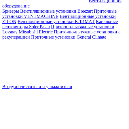
Вентиляционное
оборудование
Бризеры
Вентиляционные установки Breezart
Приточные
установки VENTMACHINE
Вентиляционные установки
ZILON
Вентиляционные установки КЛИМАТ
Канальные
вентиляторы Soler Palau
Приточно-вытяжные установки
Lossnay Mitsubishi Electric
Приточно-вытяжные установки с
рекуперацией
Приточные установки General Climate
Воздухоочистители и увлажнители