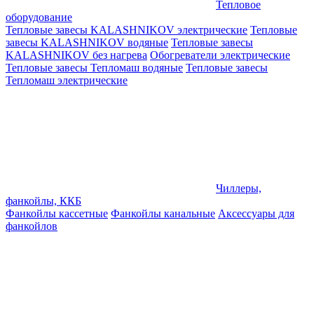
Тепловое
оборудование
Тепловые завесы KALASHNIKOV электрические
Тепловые
завесы KALASHNIKOV водяные
Тепловые завесы
KALASHNIKOV без нагрева
Обогреватели электрические
Тепловые завесы Тепломаш водяные
Тепловые завесы
Тепломаш электрические
Чиллеры,
фанкойлы, ККБ
Фанкойлы кассетные
Фанкойлы канальные
Аксессуары для
фанкойлов