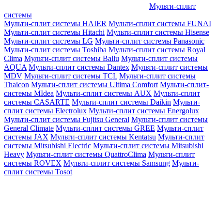
Мульти-сплит
системы
Мульти-сплит системы HAIER
Мульти-сплит системы FUNAI
Мульти-сплит системы Hitachi
Мульти-сплит системы Hisense
Мульти-сплит системы LG
Мульти-сплит системы Panasonic
Мульти-сплит системы Toshiba
Мульти-сплит системы Royal
Clima
Мульти-сплит системы Ballu
Мульти-сплит системы
AQUA
Мульти-сплит системы Dantex
Мульти-сплит системы
MDV
Мульти-сплит системы TCL
Мульти-сплит системы
Thaicon
Мульти-сплит системы Ultima Comfort
Мульти-сплит-
системы MIdea
Мульти-сплит системы AUX
Мульти-сплит
системы CASARTE
Мульти-сплит системы Daikin
Мульти-
сплит системы Electrolux
Мульти-сплит системы Energolux
Мульти-сплит системы Fujitsu General
Мульти-сплит системы
General Climate
Мульти-сплит системы GREE
Мульти-сплит
системы JAX
Мульти-сплит системы Kentatsu
Мульти-сплит
системы Mitsubishi Electric
Мульти-сплит системы Mitsubishi
Heavy
Мульти-сплит системы QuattroClima
Мульти-сплит
системы ROVEX
Мульти-сплит системы Samsung
Мульти-
сплит системы Tosot