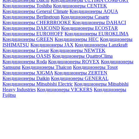
Кондиционеры Daichi
Кондиционеры ULTIMA COMFORT
Кондиционеры Toshiba
Кондиционеры CENTEK
Кондиционеры General Climate
Кондиционеры AQUA
Кондиционеры Berlingtoun
Кондиционеры Casarte
Кондиционеры CHERBROOKE
Кондиционеры DAHACI
Кондиционеры DAICOND
Кондиционеры ECOSTAR
Кондиционеры EUROHOFF
Кондиционеры EUROKLIMA
Кондиционеры GREEN
Кондиционеры HEC
Кондиционеры
ISHIMATSU
Кондиционеры JAX
Кондиционеры Lanzkraft
Кондиционеры Lessar
Кондиционеры NEWTEK
Кондиционеры OASIS
Кондиционеры QuattroClima
Кондиционеры Roda
Кондиционеры ROVEX
Кондиционеры
Samsung
Кондиционеры Thaicon
Кондиционеры Tosot
Кондиционеры XIGMA
Кондиционеры ZERTEN
Кондиционеры Daikin
Кондиционеры GENERAL
Кондиционеры Mitsubishi Electric
Кондиционеры Mitsubishi
Heavy Industries
Кондиционеры VICKERS
Кондиционеры
Fujitsu