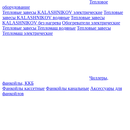
Тепловое
оборудование
Тепловые завесы KALASHNIKOV электрические
Тепловые
завесы KALASHNIKOV водяные
Тепловые завесы
KALASHNIKOV без нагрева
Обогреватели электрические
Тепловые завесы Тепломаш водяные
Тепловые завесы
Тепломаш электрические
Чиллеры,
фанкойлы, ККБ
Фанкойлы кассетные
Фанкойлы канальные
Аксессуары для
фанкойлов