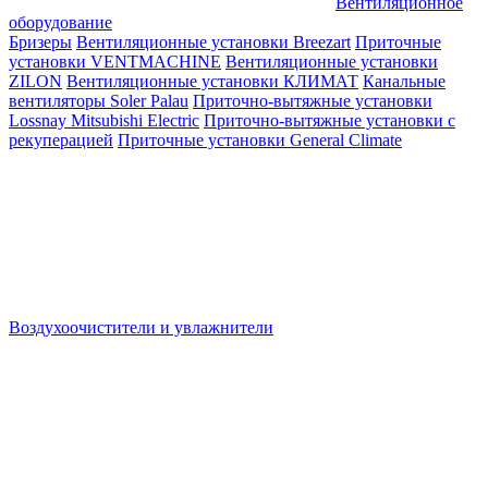
Вентиляционное
оборудование
Бризеры
Вентиляционные установки Breezart
Приточные
установки VENTMACHINE
Вентиляционные установки
ZILON
Вентиляционные установки КЛИМАТ
Канальные
вентиляторы Soler Palau
Приточно-вытяжные установки
Lossnay Mitsubishi Electric
Приточно-вытяжные установки с
рекуперацией
Приточные установки General Climate
Воздухоочистители и увлажнители