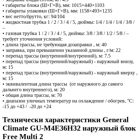
• габариты блока (Ш×Г×В), мм: 1015×440×1103
• габариты упаковки (Ш×Г×В), мм: 1158×493×1235
• вес нетто/брутто, кг: 94/104
• жидкостная трубка 1 / 2 / 3 / 4 / 5, дюймы: 1/4 / 1/4 / 1/4 / 3/8 /
–
• газовая трубка 1 / 2 / 3 / 4 / 5, дюймы: 3/8 / 3/8 / 1/2 / 5/8 / –
требует уточнения условий:
• длина трассы, не требующая дозаправки , м: 40
• заправка, при превышении указанной длины , г/м: 22
• перепад трассы (внутренний/внутренний), м: 7.5
• перепад трассы (внутренний/наружный) - наружный внизу,
м: 15
• перепад трассы (внутренний/наружный) - наружный вверху ,
м: 15
• эквивалентная длина трассы (от наружного до самого
дальнего внутреннего), м: 20
• общая длина трассы, м: 70
• диапазон уличных температур на охлаждение / обогрев, °С:
-15 до +43 / -20 до +24
Технически характеристики General
Climate GU-M4E36H32 наружный блок
Free Multi 2