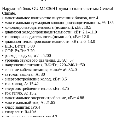
Наружный блок GU-M4E36H1 мульти-сплит системы General
Climate.
• максимальное количество внутренних блоков, шт: 4
• максимальная суммарная холодопроизводительность, %: 135
• холодопроизводительность (номинал), кВт: 10.5
• диапазон холодопроизводительности, кВт: 2.1–11.0
• теплопроизводительность (номинал), кВт: 12.0
• диапазон теплопроизводительности, кВт: 2.6–13.0
• EER, Вт/Вт: 3.00
• COP, Вт/Вт: 3.20
• расход воздуха, м³/ч: 5200
• уровень звукового давления, дБ(А): 57
• напряжение питания, В/Ф/Гц: 220–240/1~/50
• сечение кабеля питания, жила/мм²: 3/4.0
• автомат защиты, А: 30
• энергопотребление холод, кВт: 3.5
• ток холод, А: 15.42
• энергопотребление тепло, кВт: 3.75
• ток тепло, А: 15.2
• максимальное энергопотребление, кВт: 4.88
• максимальный ток, А: 21.65
• класс защиты: IPX4
• хладагент: R410A
• заправка хладагентом, кг: 4.3