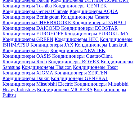
Кондиционеры Daichi
Кондиционеры ULTIMA COMFORT
Кондиционеры Toshiba
Кондиционеры CENTEK
Кондиционеры General Climate
Кондиционеры AQUA
Кондиционеры Berlingtoun
Кондиционеры Casarte
Кондиционеры CHERBROOKE
Кондиционеры DAHACI
Кондиционеры DAICOND
Кондиционеры ECOSTAR
Кондиционеры EUROHOFF
Кондиционеры EUROKLIMA
Кондиционеры GREEN
Кондиционеры HEC
Кондиционеры
ISHIMATSU
Кондиционеры JAX
Кондиционеры Lanzkraft
Кондиционеры Lessar
Кондиционеры NEWTEK
Кондиционеры OASIS
Кондиционеры QuattroClima
Кондиционеры Roda
Кондиционеры ROVEX
Кондиционеры
Samsung
Кондиционеры Thaicon
Кондиционеры Tosot
Кондиционеры XIGMA
Кондиционеры ZERTEN
Кондиционеры Daikin
Кондиционеры GENERAL
Кондиционеры Mitsubishi Electric
Кондиционеры Mitsubishi
Heavy Industries
Кондиционеры VICKERS
Кондиционеры
Fujitsu