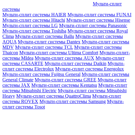
Мульти-сплит
системы
Мульти-сплит системы HAIER
Мульти-сплит системы FUNAI
Мульти-сплит системы Hitachi
Мульти-сплит системы Hisense
Мульти-сплит системы LG
Мульти-сплит системы Panasonic
Мульти-сплит системы Toshiba
Мульти-сплит системы Royal
Clima
Мульти-сплит системы Ballu
Мульти-сплит системы
AQUA
Мульти-сплит системы Dantex
Мульти-сплит системы
MDV
Мульти-сплит системы TCL
Мульти-сплит системы
Thaicon
Мульти-сплит системы Ultima Comfort
Мульти-сплит-
системы MIdea
Мульти-сплит системы AUX
Мульти-сплит
системы CASARTE
Мульти-сплит системы Daikin
Мульти-
сплит системы Electrolux
Мульти-сплит системы Energolux
Мульти-сплит системы Fujitsu General
Мульти-сплит системы
General Climate
Мульти-сплит системы GREE
Мульти-сплит
системы JAX
Мульти-сплит системы Kentatsu
Мульти-сплит
системы Mitsubishi Electric
Мульти-сплит системы Mitsubishi
Heavy
Мульти-сплит системы QuattroClima
Мульти-сплит
системы ROVEX
Мульти-сплит системы Samsung
Мульти-
сплит системы Tosot