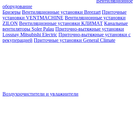
Вентиляционное
оборудование
Бризеры
Вентиляционные установки Breezart
Приточные
установки VENTMACHINE
Вентиляционные установки
ZILON
Вентиляционные установки КЛИМАТ
Канальные
вентиляторы Soler Palau
Приточно-вытяжные установки
Lossnay Mitsubishi Electric
Приточно-вытяжные установки с
рекуперацией
Приточные установки General Climate
Воздухоочистители и увлажнители