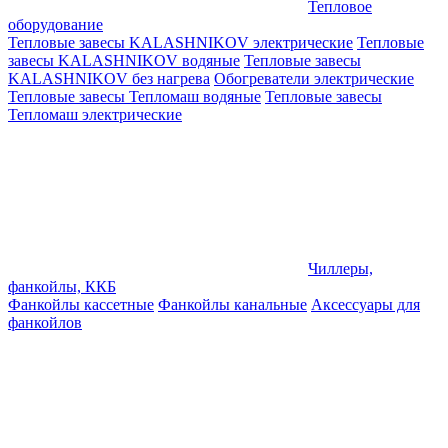
Тепловое
оборудование
Тепловые завесы KALASHNIKOV электрические
Тепловые
завесы KALASHNIKOV водяные
Тепловые завесы
KALASHNIKOV без нагрева
Обогреватели электрические
Тепловые завесы Тепломаш водяные
Тепловые завесы
Тепломаш электрические
Чиллеры,
фанкойлы, ККБ
Фанкойлы кассетные
Фанкойлы канальные
Аксессуары для
фанкойлов