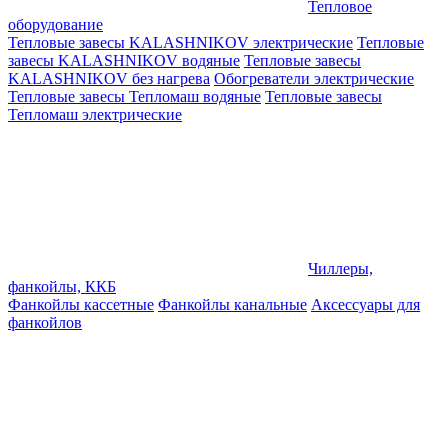
Тепловое
оборудование
Тепловые завесы KALASHNIKOV электрические
Тепловые
завесы KALASHNIKOV водяные
Тепловые завесы
KALASHNIKOV без нагрева
Обогреватели электрические
Тепловые завесы Тепломаш водяные
Тепловые завесы
Тепломаш электрические
Чиллеры,
фанкойлы, ККБ
Фанкойлы кассетные
Фанкойлы канальные
Аксессуары для
фанкойлов