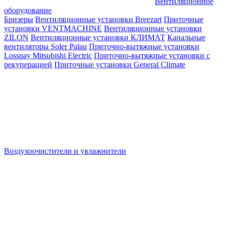
Вентиляционное
оборудование
Бризеры
Вентиляционные установки Breezart
Приточные
установки VENTMACHINE
Вентиляционные установки
ZILON
Вентиляционные установки КЛИМАТ
Канальные
вентиляторы Soler Palau
Приточно-вытяжные установки
Lossnay Mitsubishi Electric
Приточно-вытяжные установки с
рекуперацией
Приточные установки General Climate
Воздухоочистители и увлажнители