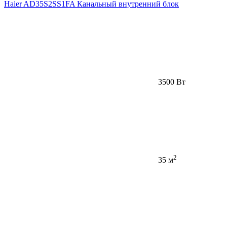
Haier AD35S2SS1FA Канальный внутренний блок
3500 Вт
2
35 м