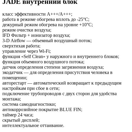
JADE внутренний блок
класс эффективности A+++/A+++;
работа в режиме обогрева вплоть до -25°С;
дежурный режим обогрева на уровне +10°С;
режим очистки воздуха;
IFD Фильтр + ионизатор воздуха;
3-D Airflow — объемный воздушный поток;
сверхтихая работа;
управление через Wi-Fi;
функция «Self Clean» у наружного и внутреннего блоков;
функция объемного воздушного потока;
датчик определения степени загрязнения воздуха;
экодатчик — для определения присутствия человека в
помещении;
авторестарт — автоматический возвращает к предыдущим
настройкам при сбое в сети;
подключение трубопроводов с двух сторон для удобства
монтажа;
система самодиагностики;
антикоррозийное покрытие BLUE FIN;
таймер 24 часа;
скрытый дисплей;
интеллектуальное оттаивание.