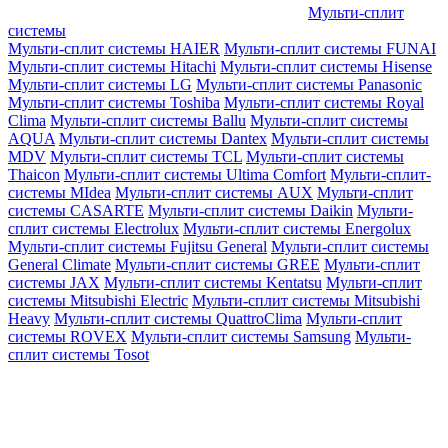
Мульти-сплит
системы
Мульти-сплит системы HAIER
Мульти-сплит системы FUNAI
Мульти-сплит системы Hitachi
Мульти-сплит системы Hisense
Мульти-сплит системы LG
Мульти-сплит системы Panasonic
Мульти-сплит системы Toshiba
Мульти-сплит системы Royal
Clima
Мульти-сплит системы Ballu
Мульти-сплит системы
AQUA
Мульти-сплит системы Dantex
Мульти-сплит системы
MDV
Мульти-сплит системы TCL
Мульти-сплит системы
Thaicon
Мульти-сплит системы Ultima Comfort
Мульти-сплит-
системы MIdea
Мульти-сплит системы AUX
Мульти-сплит
системы CASARTE
Мульти-сплит системы Daikin
Мульти-
сплит системы Electrolux
Мульти-сплит системы Energolux
Мульти-сплит системы Fujitsu General
Мульти-сплит системы
General Climate
Мульти-сплит системы GREE
Мульти-сплит
системы JAX
Мульти-сплит системы Kentatsu
Мульти-сплит
системы Mitsubishi Electric
Мульти-сплит системы Mitsubishi
Heavy
Мульти-сплит системы QuattroClima
Мульти-сплит
системы ROVEX
Мульти-сплит системы Samsung
Мульти-
сплит системы Tosot