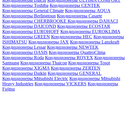
Кондиционеры Daichi
Кондиционеры ULTIMA COMFORT
Кондиционеры Toshiba
Кондиционеры CENTEK
Кондиционеры General Climate
Кондиционеры AQUA
Кондиционеры Berlingtoun
Кондиционеры Casarte
Кондиционеры CHERBROOKE
Кондиционеры DAHACI
Кондиционеры DAICOND
Кондиционеры ECOSTAR
Кондиционеры EUROHOFF
Кондиционеры EUROKLIMA
Кондиционеры GREEN
Кондиционеры HEC
Кондиционеры
ISHIMATSU
Кондиционеры JAX
Кондиционеры Lanzkraft
Кондиционеры Lessar
Кондиционеры NEWTEK
Кондиционеры OASIS
Кондиционеры QuattroClima
Кондиционеры Roda
Кондиционеры ROVEX
Кондиционеры
Samsung
Кондиционеры Thaicon
Кондиционеры Tosot
Кондиционеры XIGMA
Кондиционеры ZERTEN
Кондиционеры Daikin
Кондиционеры GENERAL
Кондиционеры Mitsubishi Electric
Кондиционеры Mitsubishi
Heavy Industries
Кондиционеры VICKERS
Кондиционеры
Fujitsu