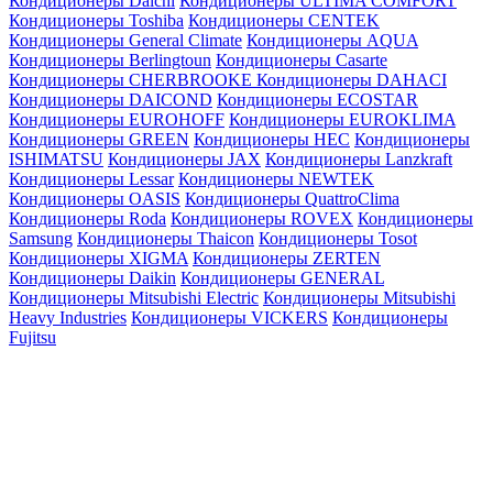
Кондиционеры Daichi
Кондиционеры ULTIMA COMFORT
Кондиционеры Toshiba
Кондиционеры CENTEK
Кондиционеры General Climate
Кондиционеры AQUA
Кондиционеры Berlingtoun
Кондиционеры Casarte
Кондиционеры CHERBROOKE
Кондиционеры DAHACI
Кондиционеры DAICOND
Кондиционеры ECOSTAR
Кондиционеры EUROHOFF
Кондиционеры EUROKLIMA
Кондиционеры GREEN
Кондиционеры HEC
Кондиционеры
ISHIMATSU
Кондиционеры JAX
Кондиционеры Lanzkraft
Кондиционеры Lessar
Кондиционеры NEWTEK
Кондиционеры OASIS
Кондиционеры QuattroClima
Кондиционеры Roda
Кондиционеры ROVEX
Кондиционеры
Samsung
Кондиционеры Thaicon
Кондиционеры Tosot
Кондиционеры XIGMA
Кондиционеры ZERTEN
Кондиционеры Daikin
Кондиционеры GENERAL
Кондиционеры Mitsubishi Electric
Кондиционеры Mitsubishi
Heavy Industries
Кондиционеры VICKERS
Кондиционеры
Fujitsu