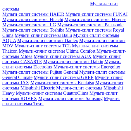
Мульти-сплит
системы
Мульти-сплит системы HAIER
Мульти-сплит системы FUNAI
Мульти-сплит системы Hitachi
Мульти-сплит системы Hisense
Мульти-сплит системы LG
Мульти-сплит системы Panasonic
Мульти-сплит системы Toshiba
Мульти-сплит системы Royal
Clima
Мульти-сплит системы Ballu
Мульти-сплит системы
AQUA
Мульти-сплит системы Dantex
Мульти-сплит системы
MDV
Мульти-сплит системы TCL
Мульти-сплит системы
Thaicon
Мульти-сплит системы Ultima Comfort
Мульти-сплит-
системы MIdea
Мульти-сплит системы AUX
Мульти-сплит
системы CASARTE
Мульти-сплит системы Daikin
Мульти-
сплит системы Electrolux
Мульти-сплит системы Energolux
Мульти-сплит системы Fujitsu General
Мульти-сплит системы
General Climate
Мульти-сплит системы GREE
Мульти-сплит
системы JAX
Мульти-сплит системы Kentatsu
Мульти-сплит
системы Mitsubishi Electric
Мульти-сплит системы Mitsubishi
Heavy
Мульти-сплит системы QuattroClima
Мульти-сплит
системы ROVEX
Мульти-сплит системы Samsung
Мульти-
сплит системы Tosot