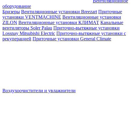
Вентиляционное
оборудование
Бризеры
Вентиляционные установки Breezart
Приточные
установки VENTMACHINE
Вентиляционные установки
ZILON
Вентиляционные установки КЛИМАТ
Канальные
вентиляторы Soler Palau
Приточно-вытяжные установки
Lossnay Mitsubishi Electric
Приточно-вытяжные установки с
рекуперацией
Приточные установки General Climate
Воздухоочистители и увлажнители