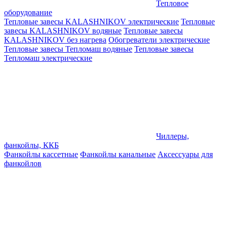
Тепловое
оборудование
Тепловые завесы KALASHNIKOV электрические
Тепловые
завесы KALASHNIKOV водяные
Тепловые завесы
KALASHNIKOV без нагрева
Обогреватели электрические
Тепловые завесы Тепломаш водяные
Тепловые завесы
Тепломаш электрические
Чиллеры,
фанкойлы, ККБ
Фанкойлы кассетные
Фанкойлы канальные
Аксессуары для
фанкойлов