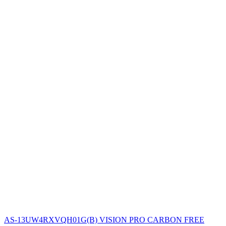
AS-13UW4RXVQH01G(B) VISION PRO CARBON FREE