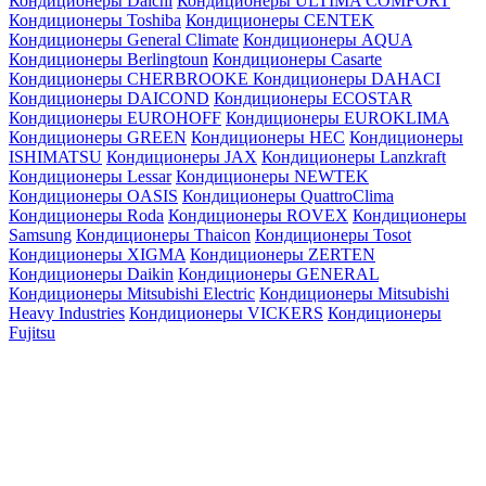
Кондиционеры Daichi
Кондиционеры ULTIMA COMFORT
Кондиционеры Toshiba
Кондиционеры CENTEK
Кондиционеры General Climate
Кондиционеры AQUA
Кондиционеры Berlingtoun
Кондиционеры Casarte
Кондиционеры CHERBROOKE
Кондиционеры DAHACI
Кондиционеры DAICOND
Кондиционеры ECOSTAR
Кондиционеры EUROHOFF
Кондиционеры EUROKLIMA
Кондиционеры GREEN
Кондиционеры HEC
Кондиционеры
ISHIMATSU
Кондиционеры JAX
Кондиционеры Lanzkraft
Кондиционеры Lessar
Кондиционеры NEWTEK
Кондиционеры OASIS
Кондиционеры QuattroClima
Кондиционеры Roda
Кондиционеры ROVEX
Кондиционеры
Samsung
Кондиционеры Thaicon
Кондиционеры Tosot
Кондиционеры XIGMA
Кондиционеры ZERTEN
Кондиционеры Daikin
Кондиционеры GENERAL
Кондиционеры Mitsubishi Electric
Кондиционеры Mitsubishi
Heavy Industries
Кондиционеры VICKERS
Кондиционеры
Fujitsu