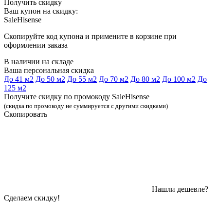
Получить скидку
Ваш купон на скидку:
SaleHisense
Скопируйте код купона и примените в корзине при
оформлении заказа
В наличии на складе
Ваша персональная скидка
До 41 м2
До 50 м2
До 55 м2
До 70 м2
До 80 м2
До 100 м2
До
125 м2
Получите скидку по промокоду SaleHisense
(скидка по промокоду не суммируется с другими скидками)
Скопировать
Нашли дешевле?
Сделаем скидку!