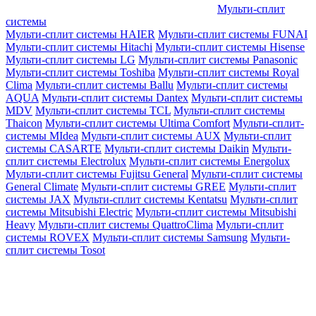
Мульти-сплит
системы
Мульти-сплит системы HAIER
Мульти-сплит системы FUNAI
Мульти-сплит системы Hitachi
Мульти-сплит системы Hisense
Мульти-сплит системы LG
Мульти-сплит системы Panasonic
Мульти-сплит системы Toshiba
Мульти-сплит системы Royal
Clima
Мульти-сплит системы Ballu
Мульти-сплит системы
AQUA
Мульти-сплит системы Dantex
Мульти-сплит системы
MDV
Мульти-сплит системы TCL
Мульти-сплит системы
Thaicon
Мульти-сплит системы Ultima Comfort
Мульти-сплит-
системы MIdea
Мульти-сплит системы AUX
Мульти-сплит
системы CASARTE
Мульти-сплит системы Daikin
Мульти-
сплит системы Electrolux
Мульти-сплит системы Energolux
Мульти-сплит системы Fujitsu General
Мульти-сплит системы
General Climate
Мульти-сплит системы GREE
Мульти-сплит
системы JAX
Мульти-сплит системы Kentatsu
Мульти-сплит
системы Mitsubishi Electric
Мульти-сплит системы Mitsubishi
Heavy
Мульти-сплит системы QuattroClima
Мульти-сплит
системы ROVEX
Мульти-сплит системы Samsung
Мульти-
сплит системы Tosot