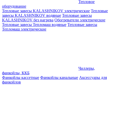
Тепловое
оборудование
Тепловые завесы KALASHNIKOV электрические
Тепловые
завесы KALASHNIKOV водяные
Тепловые завесы
KALASHNIKOV без нагрева
Обогреватели электрические
Тепловые завесы Тепломаш водяные
Тепловые завесы
Тепломаш электрические
Чиллеры,
фанкойлы, ККБ
Фанкойлы кассетные
Фанкойлы канальные
Аксессуары для
фанкойлов