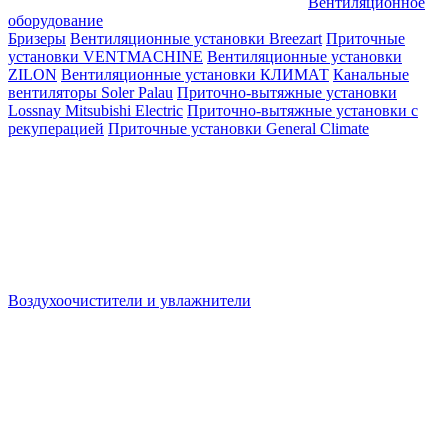
Вентиляционное
оборудование
Бризеры
Вентиляционные установки Breezart
Приточные
установки VENTMACHINE
Вентиляционные установки
ZILON
Вентиляционные установки КЛИМАТ
Канальные
вентиляторы Soler Palau
Приточно-вытяжные установки
Lossnay Mitsubishi Electric
Приточно-вытяжные установки с
рекуперацией
Приточные установки General Climate
Воздухоочистители и увлажнители