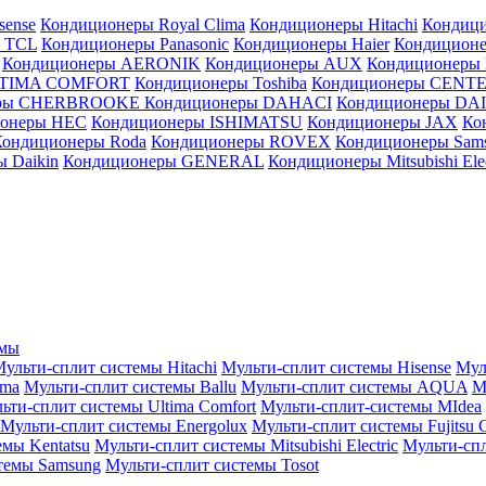
sense
Кондиционеры Royal Clima
Кондиционеры Hitachi
Кондиц
 TCL
Кондиционеры Panasonic
Кондиционеры Haier
Кондиционе
Кондиционеры AERONIK
Кондиционеры AUX
Кондиционеры 
LTIMA COMFORT
Кондиционеры Toshiba
Кондиционеры CENT
еры CHERBROOKE
Кондиционеры DAHACI
Кондиционеры D
ионеры HEC
Кондиционеры ISHIMATSU
Кондиционеры JAX
Ко
Кондиционеры Roda
Кондиционеры ROVEX
Кондиционеры Sam
 Daikin
Кондиционеры GENERAL
Кондиционеры Mitsubishi Elec
емы
ульти-сплит системы Hitachi
Мульти-сплит системы Hisense
Мул
ima
Мульти-сплит системы Ballu
Мульти-сплит системы AQUA
М
ьти-сплит системы Ultima Comfort
Мульти-сплит-системы MIdea
Мульти-сплит системы Energolux
Мульти-сплит системы Fujitsu G
емы Kentatsu
Мульти-сплит системы Mitsubishi Electric
Мульти-спл
темы Samsung
Мульти-сплит системы Tosot