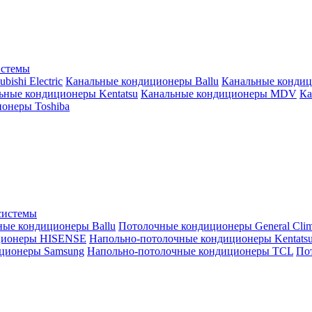
истемы
ishi Electric
Канальные кондиционеры Ballu
Канальные кондиц
ьные кондиционеры Kentatsu
Канальные кондиционеры MDV
Ка
онеры Toshiba
системы
ные кондиционеры Ballu
Потолочные кондиционеры General Clim
ционеры HISENSE
Напольно-потолочные кондиционеры Kentats
ционеры Samsung
Напольно-потолочные кондиционеры TCL
Пот