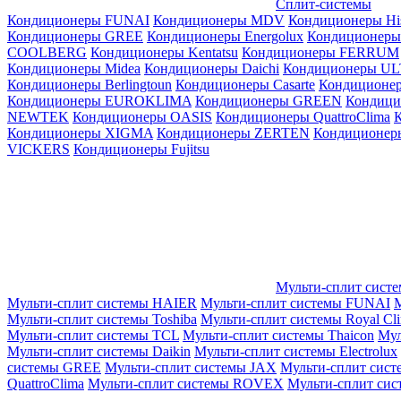
Сплит-системы
Кондиционеры FUNAI
Кондиционеры MDV
Кондиционеры Hi
Кондиционеры GREE
Кондиционеры Energolux
Кондиционеры
СOOLBERG
Кондиционеры Kentatsu
Кондиционеры FERRUM
Кондиционеры Midea
Кондиционеры Daichi
Кондиционеры U
Кондиционеры Berlingtoun
Кондиционеры Casarte
Кондицион
Кондиционеры EUROKLIMA
Кондиционеры GREEN
Кондиц
NEWTEK
Кондиционеры OASIS
Кондиционеры QuattroClima
Кондиционеры XIGMA
Кондиционеры ZERTEN
Кондиционеры
VICKERS
Кондиционеры Fujitsu
Мульти-сплит сист
Мульти-сплит системы HAIER
Мульти-сплит системы FUNAI
М
Мульти-сплит системы Toshiba
Мульти-сплит системы Royal Cl
Мульти-сплит системы TCL
Мульти-сплит системы Thaicon
Мул
Мульти-сплит системы Daikin
Мульти-сплит системы Electrolux
системы GREE
Мульти-сплит системы JAX
Мульти-сплит сист
QuattroClima
Мульти-сплит системы ROVEX
Мульти-сплит сис