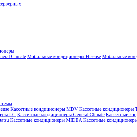
серверных
ионеры
ral Climate
Мобильные кондиционеры Hisense
Мобильные конд
истемы
ense
Кассетные кондиционеры MDV
Кассетные кондиционеры 
неры LG
Кассетные кондиционеры General Climate
Кассетные конд
atsu
Кассетные кондиционеры MIDEA
Кассетные кондиционер