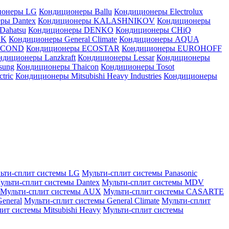
ионеры LG
Кондиционеры Ballu
Кондиционеры Electrolux
ры Dantex
Кондиционеры KALASHNIKOV
Кондиционеры
Dahatsu
Кондиционеры DENKO
Кондиционеры CHiQ
EK
Кондиционеры General Climate
Кондиционеры AQUA
AICOND
Кондиционеры ECOSTAR
Кондиционеры EUROHOFF
ндиционеры Lanzkraft
Кондиционеры Lessar
Кондиционеры
sung
Кондиционеры Thaicon
Кондиционеры Tosot
tric
Кондиционеры Mitsubishi Heavy Industries
Кондиционеры
ьти-сплит системы LG
Мульти-сплит системы Panasonic
ульти-сплит системы Dantex
Мульти-сплит системы MDV
Мульти-сплит системы AUX
Мульти-сплит системы CASARTE
eneral
Мульти-сплит системы General Climate
Мульти-сплит
ит системы Mitsubishi Heavy
Мульти-сплит системы