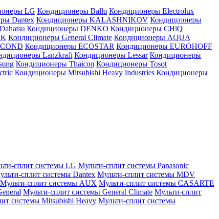
ионеры LG
Кондиционеры Ballu
Кондиционеры Electrolux
ры Dantex
Кондиционеры KALASHNIKOV
Кондиционеры
Dahatsu
Кондиционеры DENKO
Кондиционеры CHiQ
EK
Кондиционеры General Climate
Кондиционеры AQUA
AICOND
Кондиционеры ECOSTAR
Кондиционеры EUROHOFF
ндиционеры Lanzkraft
Кондиционеры Lessar
Кондиционеры
sung
Кондиционеры Thaicon
Кондиционеры Tosot
tric
Кондиционеры Mitsubishi Heavy Industries
Кондиционеры
ьти-сплит системы LG
Мульти-сплит системы Panasonic
ульти-сплит системы Dantex
Мульти-сплит системы MDV
Мульти-сплит системы AUX
Мульти-сплит системы CASARTE
eneral
Мульти-сплит системы General Climate
Мульти-сплит
ит системы Mitsubishi Heavy
Мульти-сплит системы