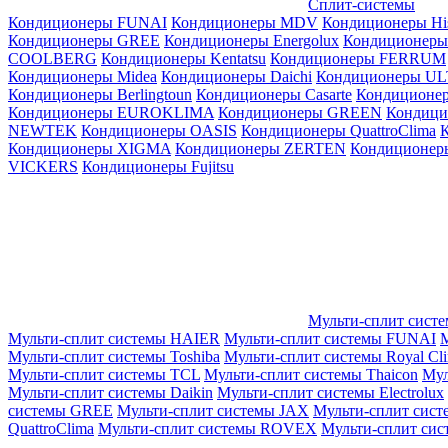
Сплит-системы
Кондиционеры FUNAI
Кондиционеры MDV
Кондиционеры Hi
Кондиционеры GREE
Кондиционеры Energolux
Кондиционеры
СOOLBERG
Кондиционеры Kentatsu
Кондиционеры FERRUM
Кондиционеры Midea
Кондиционеры Daichi
Кондиционеры U
Кондиционеры Berlingtoun
Кондиционеры Casarte
Кондицион
Кондиционеры EUROKLIMA
Кондиционеры GREEN
Кондиц
NEWTEK
Кондиционеры OASIS
Кондиционеры QuattroClima
Кондиционеры XIGMA
Кондиционеры ZERTEN
Кондиционеры
VICKERS
Кондиционеры Fujitsu
Мульти-сплит сист
Мульти-сплит системы HAIER
Мульти-сплит системы FUNAI
М
Мульти-сплит системы Toshiba
Мульти-сплит системы Royal Cl
Мульти-сплит системы TCL
Мульти-сплит системы Thaicon
Мул
Мульти-сплит системы Daikin
Мульти-сплит системы Electrolux
системы GREE
Мульти-сплит системы JAX
Мульти-сплит сист
QuattroClima
Мульти-сплит системы ROVEX
Мульти-сплит сис