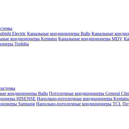
истемы
ishi Electric
Канальные кондиционеры Ballu
Канальные кондиц
ьные кондиционеры Kentatsu
Канальные кондиционеры MDV
Ка
онеры Toshiba
системы
ные кондиционеры Ballu
Потолочные кондиционеры General Clim
ционеры HISENSE
Напольно-потолочные кондиционеры Kentats
ционеры Samsung
Напольно-потолочные кондиционеры TCL
Пот