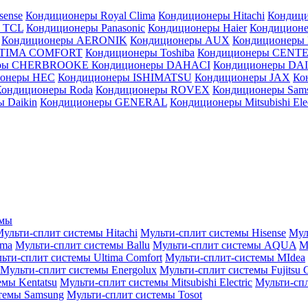
sense
Кондиционеры Royal Clima
Кондиционеры Hitachi
Кондиц
 TCL
Кондиционеры Panasonic
Кондиционеры Haier
Кондиционе
Кондиционеры AERONIK
Кондиционеры AUX
Кондиционеры 
LTIMA COMFORT
Кондиционеры Toshiba
Кондиционеры CENT
еры CHERBROOKE
Кондиционеры DAHACI
Кондиционеры D
ионеры HEC
Кондиционеры ISHIMATSU
Кондиционеры JAX
Ко
Кондиционеры Roda
Кондиционеры ROVEX
Кондиционеры Sam
 Daikin
Кондиционеры GENERAL
Кондиционеры Mitsubishi Elec
емы
ульти-сплит системы Hitachi
Мульти-сплит системы Hisense
Мул
ima
Мульти-сплит системы Ballu
Мульти-сплит системы AQUA
М
ьти-сплит системы Ultima Comfort
Мульти-сплит-системы MIdea
Мульти-сплит системы Energolux
Мульти-сплит системы Fujitsu G
емы Kentatsu
Мульти-сплит системы Mitsubishi Electric
Мульти-спл
темы Samsung
Мульти-сплит системы Tosot