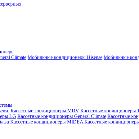
серверных
ионеры
ral Climate
Мобильные кондиционеры Hisense
Мобильные конд
истемы
ense
Кассетные кондиционеры MDV
Кассетные кондиционеры 
неры LG
Кассетные кондиционеры General Climate
Кассетные конд
atsu
Кассетные кондиционеры MIDEA
Кассетные кондиционер