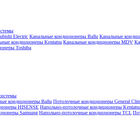
истемы
ishi Electric
Канальные кондиционеры Ballu
Канальные кондиц
ьные кондиционеры Kentatsu
Канальные кондиционеры MDV
Ка
онеры Toshiba
системы
ные кондиционеры Ballu
Потолочные кондиционеры General Clim
ционеры HISENSE
Напольно-потолочные кондиционеры Kentats
ционеры Samsung
Напольно-потолочные кондиционеры TCL
Пот