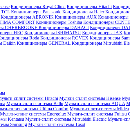
sense
Кондиционеры Royal Clima
Кондиционеры Hitachi
Кондиц
 TCL
Кондиционеры Panasonic
Кондиционеры Haier
Кондиционе
Кондиционеры AERONIK
Кондиционеры AUX
Кондиционеры 
LTIMA COMFORT
Кондиционеры Toshiba
Кондиционеры CENT
еры CHERBROOKE
Кондиционеры DAHACI
Кондиционеры D
ионеры HEC
Кондиционеры ISHIMATSU
Кондиционеры JAX
Ко
Кондиционеры Roda
Кондиционеры ROVEX
Кондиционеры Sam
 Daikin
Кондиционеры GENERAL
Кондиционеры Mitsubishi Elec
емы
ульти-сплит системы Hitachi
Мульти-сплит системы Hisense
Мул
ima
Мульти-сплит системы Ballu
Мульти-сплит системы AQUA
М
ьти-сплит системы Ultima Comfort
Мульти-сплит-системы MIdea
Мульти-сплит системы Energolux
Мульти-сплит системы Fujitsu G
емы Kentatsu
Мульти-сплит системы Mitsubishi Electric
Мульти-спл
темы Samsung
Мульти-сплит системы Tosot