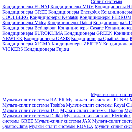
Сплит-системы
Кондиционеры FUNAI
Кондиционеры MDV
Кондиционеры Hi
Кондиционеры GREE
Кондиционеры Energolux
Кондиционеры
СOOLBERG
Кондиционеры Kentatsu
Кондиционеры FERRUM
Кондиционеры Midea
Кондиционеры Daichi
Кондиционеры U
Кондиционеры Berlingtoun
Кондиционеры Casarte
Кондицион
Кондиционеры EUROKLIMA
Кондиционеры GREEN
Кондиц
NEWTEK
Кондиционеры OASIS
Кондиционеры QuattroClima
Кондиционеры XIGMA
Кондиционеры ZERTEN
Кондиционеры
VICKERS
Кондиционеры Fujitsu
Мульти-сплит сист
Мульти-сплит системы HAIER
Мульти-сплит системы FUNAI
М
Мульти-сплит системы Toshiba
Мульти-сплит системы Royal Cl
Мульти-сплит системы TCL
Мульти-сплит системы Thaicon
Мул
Мульти-сплит системы Daikin
Мульти-сплит системы Electrolux
системы GREE
Мульти-сплит системы JAX
Мульти-сплит сист
QuattroClima
Мульти-сплит системы ROVEX
Мульти-сплит сис