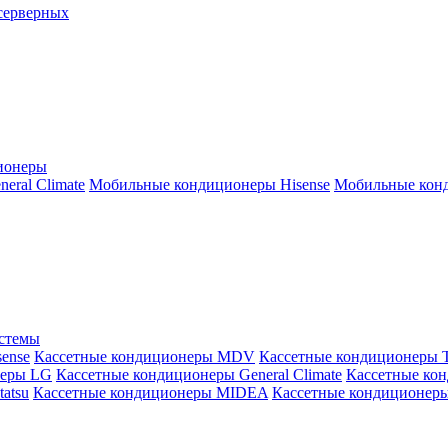
серверных
ионеры
ral Climate
Мобильные кондиционеры Hisense
Мобильные конд
истемы
ense
Кассетные кондиционеры MDV
Кассетные кондиционеры 
неры LG
Кассетные кондиционеры General Climate
Кассетные конд
atsu
Кассетные кондиционеры MIDEA
Кассетные кондиционер