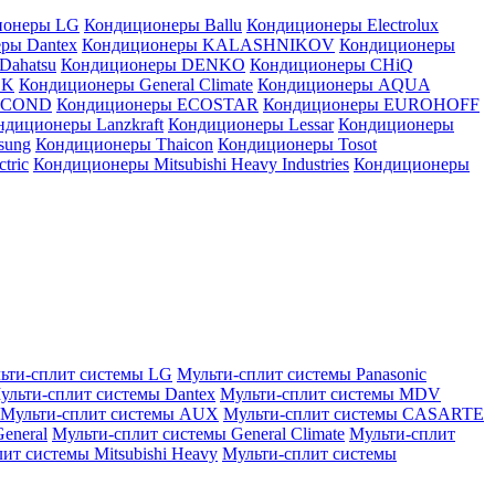
ионеры LG
Кондиционеры Ballu
Кондиционеры Electrolux
ры Dantex
Кондиционеры KALASHNIKOV
Кондиционеры
Dahatsu
Кондиционеры DENKO
Кондиционеры CHiQ
EK
Кондиционеры General Climate
Кондиционеры AQUA
AICOND
Кондиционеры ECOSTAR
Кондиционеры EUROHOFF
ндиционеры Lanzkraft
Кондиционеры Lessar
Кондиционеры
sung
Кондиционеры Thaicon
Кондиционеры Tosot
tric
Кондиционеры Mitsubishi Heavy Industries
Кондиционеры
ьти-сплит системы LG
Мульти-сплит системы Panasonic
ульти-сплит системы Dantex
Мульти-сплит системы MDV
Мульти-сплит системы AUX
Мульти-сплит системы CASARTE
eneral
Мульти-сплит системы General Climate
Мульти-сплит
ит системы Mitsubishi Heavy
Мульти-сплит системы