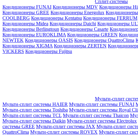
Сплит-системы
Кондиционеры FUNAI
Кондиционеры MDV
Кондиционеры Hi
Кондиционеры GREE
Кондиционеры Energolux
Кондиционеры
СOOLBERG
Кондиционеры Kentatsu
Кондиционеры FERRUM
Кондиционеры Midea
Кондиционеры Daichi
Кондиционеры U
Кондиционеры Berlingtoun
Кондиционеры Casarte
Кондицион
Кондиционеры EUROKLIMA
Кондиционеры GREEN
Кондиц
NEWTEK
Кондиционеры OASIS
Кондиционеры QuattroClima
Кондиционеры XIGMA
Кондиционеры ZERTEN
Кондиционеры
VICKERS
Кондиционеры Fujitsu
Мульти-сплит сист
Мульти-сплит системы HAIER
Мульти-сплит системы FUNAI
М
Мульти-сплит системы Toshiba
Мульти-сплит системы Royal Cl
Мульти-сплит системы TCL
Мульти-сплит системы Thaicon
Мул
Мульти-сплит системы Daikin
Мульти-сплит системы Electrolux
системы GREE
Мульти-сплит системы JAX
Мульти-сплит сист
QuattroClima
Мульти-сплит системы ROVEX
Мульти-сплит сис