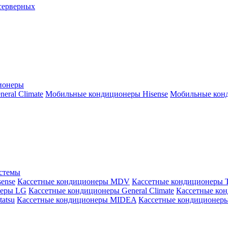
серверных
ионеры
ral Climate
Мобильные кондиционеры Hisense
Мобильные конд
истемы
ense
Кассетные кондиционеры MDV
Кассетные кондиционеры 
неры LG
Кассетные кондиционеры General Climate
Кассетные конд
atsu
Кассетные кондиционеры MIDEA
Кассетные кондиционер