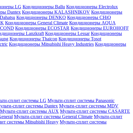
ионеры LG
Кондиционеры Ballu
Кондиционеры Electrolux
ры Dantex
Кондиционеры KALASHNIKOV
Кондиционеры
Dahatsu
Кондиционеры DENKO
Кондиционеры CHiQ
EK
Кондиционеры General Climate
Кондиционеры AQUA
AICOND
Кондиционеры ECOSTAR
Кондиционеры EUROHOFF
ндиционеры Lanzkraft
Кондиционеры Lessar
Кондиционеры
sung
Кондиционеры Thaicon
Кондиционеры Tosot
tric
Кондиционеры Mitsubishi Heavy Industries
Кондиционеры
ьти-сплит системы LG
Мульти-сплит системы Panasonic
ульти-сплит системы Dantex
Мульти-сплит системы MDV
Мульти-сплит системы AUX
Мульти-сплит системы CASARTE
eneral
Мульти-сплит системы General Climate
Мульти-сплит
ит системы Mitsubishi Heavy
Мульти-сплит системы