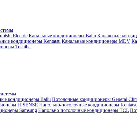
истемы
ishi Electric
Канальные кондиционеры Ballu
Канальные кондиц
ьные кондиционеры Kentatsu
Канальные кондиционеры MDV
Ка
онеры Toshiba
системы
ные кондиционеры Ballu
Потолочные кондиционеры General Clim
ционеры HISENSE
Напольно-потолочные кондиционеры Kentats
ционеры Samsung
Напольно-потолочные кондиционеры TCL
Пот