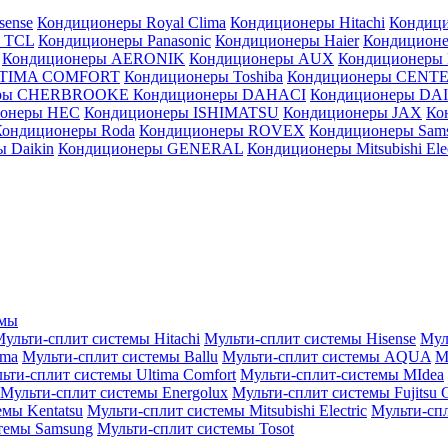
sense
Кондиционеры Royal Clima
Кондиционеры Hitachi
Кондиц
 TCL
Кондиционеры Panasonic
Кондиционеры Haier
Кондиционе
Кондиционеры AERONIK
Кондиционеры AUX
Кондиционеры 
LTIMA COMFORT
Кондиционеры Toshiba
Кондиционеры CENT
еры CHERBROOKE
Кондиционеры DAHACI
Кондиционеры D
ионеры HEC
Кондиционеры ISHIMATSU
Кондиционеры JAX
Ко
Кондиционеры Roda
Кондиционеры ROVEX
Кондиционеры Sam
 Daikin
Кондиционеры GENERAL
Кондиционеры Mitsubishi Elec
емы
ульти-сплит системы Hitachi
Мульти-сплит системы Hisense
Мул
ima
Мульти-сплит системы Ballu
Мульти-сплит системы AQUA
М
ьти-сплит системы Ultima Comfort
Мульти-сплит-системы MIdea
Мульти-сплит системы Energolux
Мульти-сплит системы Fujitsu G
емы Kentatsu
Мульти-сплит системы Mitsubishi Electric
Мульти-спл
темы Samsung
Мульти-сплит системы Tosot