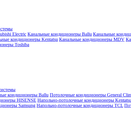
истемы
ishi Electric
Канальные кондиционеры Ballu
Канальные кондиц
ьные кондиционеры Kentatsu
Канальные кондиционеры MDV
Ка
онеры Toshiba
системы
ные кондиционеры Ballu
Потолочные кондиционеры General Clim
ционеры HISENSE
Напольно-потолочные кондиционеры Kentats
ционеры Samsung
Напольно-потолочные кондиционеры TCL
Пот