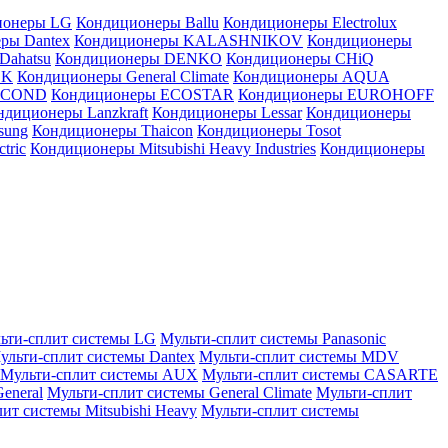
ионеры LG
Кондиционеры Ballu
Кондиционеры Electrolux
ры Dantex
Кондиционеры KALASHNIKOV
Кондиционеры
Dahatsu
Кондиционеры DENKO
Кондиционеры CHiQ
EK
Кондиционеры General Climate
Кондиционеры AQUA
AICOND
Кондиционеры ECOSTAR
Кондиционеры EUROHOFF
ндиционеры Lanzkraft
Кондиционеры Lessar
Кондиционеры
sung
Кондиционеры Thaicon
Кондиционеры Tosot
tric
Кондиционеры Mitsubishi Heavy Industries
Кондиционеры
ьти-сплит системы LG
Мульти-сплит системы Panasonic
ульти-сплит системы Dantex
Мульти-сплит системы MDV
Мульти-сплит системы AUX
Мульти-сплит системы CASARTE
eneral
Мульти-сплит системы General Climate
Мульти-сплит
ит системы Mitsubishi Heavy
Мульти-сплит системы