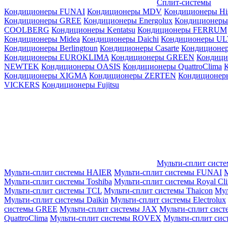
Сплит-системы
Кондиционеры FUNAI
Кондиционеры MDV
Кондиционеры Hi
Кондиционеры GREE
Кондиционеры Energolux
Кондиционеры
СOOLBERG
Кондиционеры Kentatsu
Кондиционеры FERRUM
Кондиционеры Midea
Кондиционеры Daichi
Кондиционеры U
Кондиционеры Berlingtoun
Кондиционеры Casarte
Кондицион
Кондиционеры EUROKLIMA
Кондиционеры GREEN
Кондиц
NEWTEK
Кондиционеры OASIS
Кондиционеры QuattroClima
Кондиционеры XIGMA
Кондиционеры ZERTEN
Кондиционеры
VICKERS
Кондиционеры Fujitsu
Мульти-сплит сист
Мульти-сплит системы HAIER
Мульти-сплит системы FUNAI
М
Мульти-сплит системы Toshiba
Мульти-сплит системы Royal Cl
Мульти-сплит системы TCL
Мульти-сплит системы Thaicon
Мул
Мульти-сплит системы Daikin
Мульти-сплит системы Electrolux
системы GREE
Мульти-сплит системы JAX
Мульти-сплит сист
QuattroClima
Мульти-сплит системы ROVEX
Мульти-сплит сис