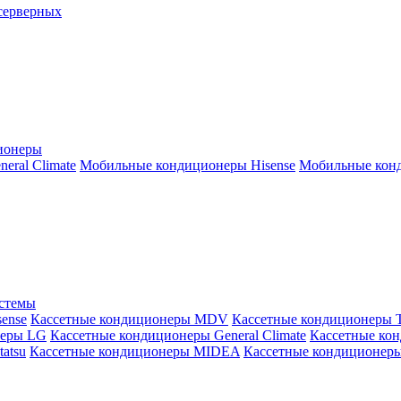
серверных
ионеры
ral Climate
Мобильные кондиционеры Hisense
Мобильные конд
истемы
ense
Кассетные кондиционеры MDV
Кассетные кондиционеры 
неры LG
Кассетные кондиционеры General Climate
Кассетные конд
atsu
Кассетные кондиционеры MIDEA
Кассетные кондиционер