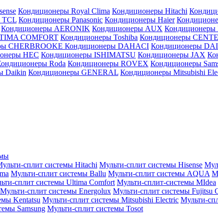
sense
Кондиционеры Royal Clima
Кондиционеры Hitachi
Кондиц
 TCL
Кондиционеры Panasonic
Кондиционеры Haier
Кондиционе
Кондиционеры AERONIK
Кондиционеры AUX
Кондиционеры 
LTIMA COMFORT
Кондиционеры Toshiba
Кондиционеры CENT
еры CHERBROOKE
Кондиционеры DAHACI
Кондиционеры D
ионеры HEC
Кондиционеры ISHIMATSU
Кондиционеры JAX
Ко
Кондиционеры Roda
Кондиционеры ROVEX
Кондиционеры Sam
 Daikin
Кондиционеры GENERAL
Кондиционеры Mitsubishi Elec
емы
ульти-сплит системы Hitachi
Мульти-сплит системы Hisense
Мул
ima
Мульти-сплит системы Ballu
Мульти-сплит системы AQUA
М
ьти-сплит системы Ultima Comfort
Мульти-сплит-системы MIdea
Мульти-сплит системы Energolux
Мульти-сплит системы Fujitsu G
емы Kentatsu
Мульти-сплит системы Mitsubishi Electric
Мульти-спл
темы Samsung
Мульти-сплит системы Tosot