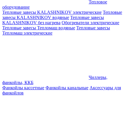
Тепловое
оборудование
Тепловые завесы KALASHNIKOV электрические
Тепловые
завесы KALASHNIKOV водяные
Тепловые завесы
KALASHNIKOV без нагрева
Обогреватели электрические
Тепловые завесы Тепломаш водяные
Тепловые завесы
Тепломаш электрические
Чиллеры,
фанкойлы, ККБ
Фанкойлы кассетные
Фанкойлы канальные
Аксессуары для
фанкойлов