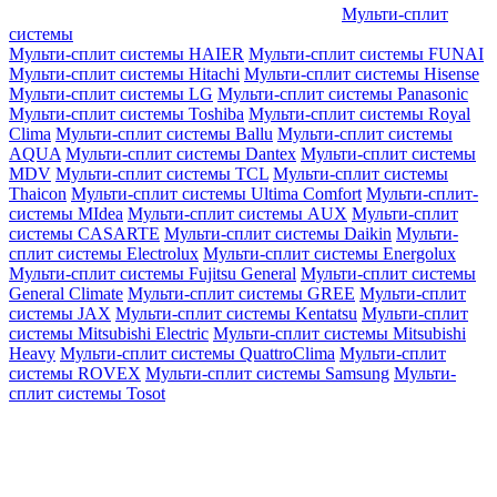
Мульти-сплит
системы
Мульти-сплит системы HAIER
Мульти-сплит системы FUNAI
Мульти-сплит системы Hitachi
Мульти-сплит системы Hisense
Мульти-сплит системы LG
Мульти-сплит системы Panasonic
Мульти-сплит системы Toshiba
Мульти-сплит системы Royal
Clima
Мульти-сплит системы Ballu
Мульти-сплит системы
AQUA
Мульти-сплит системы Dantex
Мульти-сплит системы
MDV
Мульти-сплит системы TCL
Мульти-сплит системы
Thaicon
Мульти-сплит системы Ultima Comfort
Мульти-сплит-
системы MIdea
Мульти-сплит системы AUX
Мульти-сплит
системы CASARTE
Мульти-сплит системы Daikin
Мульти-
сплит системы Electrolux
Мульти-сплит системы Energolux
Мульти-сплит системы Fujitsu General
Мульти-сплит системы
General Climate
Мульти-сплит системы GREE
Мульти-сплит
системы JAX
Мульти-сплит системы Kentatsu
Мульти-сплит
системы Mitsubishi Electric
Мульти-сплит системы Mitsubishi
Heavy
Мульти-сплит системы QuattroClima
Мульти-сплит
системы ROVEX
Мульти-сплит системы Samsung
Мульти-
сплит системы Tosot