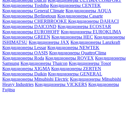
Кондиционеры Daichi
Кондиционеры ULTIMA COMFORT
Кондиционеры Toshiba
Кондиционеры CENTEK
Кондиционеры General Climate
Кондиционеры AQUA
Кондиционеры Berlingtoun
Кондиционеры Casarte
Кондиционеры CHERBROOKE
Кондиционеры DAHACI
Кондиционеры DAICOND
Кондиционеры ECOSTAR
Кондиционеры EUROHOFF
Кондиционеры EUROKLIMA
Кондиционеры GREEN
Кондиционеры HEC
Кондиционеры
ISHIMATSU
Кондиционеры JAX
Кондиционеры Lanzkraft
Кондиционеры Lessar
Кондиционеры NEWTEK
Кондиционеры OASIS
Кондиционеры QuattroClima
Кондиционеры Roda
Кондиционеры ROVEX
Кондиционеры
Samsung
Кондиционеры Thaicon
Кондиционеры Tosot
Кондиционеры XIGMA
Кондиционеры ZERTEN
Кондиционеры Daikin
Кондиционеры GENERAL
Кондиционеры Mitsubishi Electric
Кондиционеры Mitsubishi
Heavy Industries
Кондиционеры VICKERS
Кондиционеры
Fujitsu