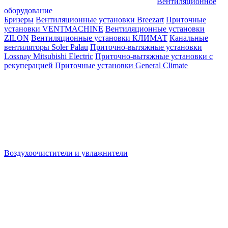
Вентиляционное
оборудование
Бризеры
Вентиляционные установки Breezart
Приточные
установки VENTMACHINE
Вентиляционные установки
ZILON
Вентиляционные установки КЛИМАТ
Канальные
вентиляторы Soler Palau
Приточно-вытяжные установки
Lossnay Mitsubishi Electric
Приточно-вытяжные установки с
рекуперацией
Приточные установки General Climate
Воздухоочистители и увлажнители