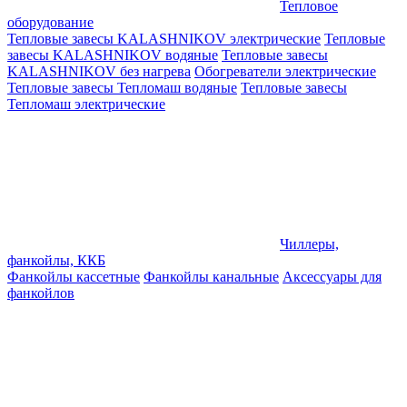
Тепловое
оборудование
Тепловые завесы KALASHNIKOV электрические
Тепловые
завесы KALASHNIKOV водяные
Тепловые завесы
KALASHNIKOV без нагрева
Обогреватели электрические
Тепловые завесы Тепломаш водяные
Тепловые завесы
Тепломаш электрические
Чиллеры,
фанкойлы, ККБ
Фанкойлы кассетные
Фанкойлы канальные
Аксессуары для
фанкойлов