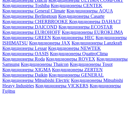
Кондиционеры Daichi
Кондиционеры ULTIMA COMFORT
Кондиционеры Toshiba
Кондиционеры CENTEK
Кондиционеры General Climate
Кондиционеры AQUA
Кондиционеры Berlingtoun
Кондиционеры Casarte
Кондиционеры CHERBROOKE
Кондиционеры DAHACI
Кондиционеры DAICOND
Кондиционеры ECOSTAR
Кондиционеры EUROHOFF
Кондиционеры EUROKLIMA
Кондиционеры GREEN
Кондиционеры HEC
Кондиционеры
ISHIMATSU
Кондиционеры JAX
Кондиционеры Lanzkraft
Кондиционеры Lessar
Кондиционеры NEWTEK
Кондиционеры OASIS
Кондиционеры QuattroClima
Кондиционеры Roda
Кондиционеры ROVEX
Кондиционеры
Samsung
Кондиционеры Thaicon
Кондиционеры Tosot
Кондиционеры XIGMA
Кондиционеры ZERTEN
Кондиционеры Daikin
Кондиционеры GENERAL
Кондиционеры Mitsubishi Electric
Кондиционеры Mitsubishi
Heavy Industries
Кондиционеры VICKERS
Кондиционеры
Fujitsu