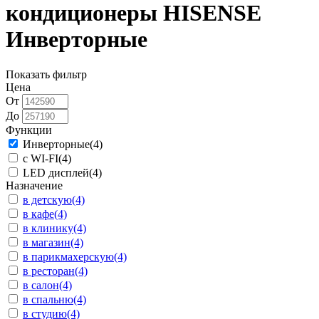
кондиционеры HISENSE
Инверторные
Показать фильтр
Цена
От
До
Функции
Инверторные
(4)
с WI-FI
(4)
LED дисплей
(4)
Назначение
в детскую
(4)
в кафе
(4)
в клинику
(4)
в магазин
(4)
в парикмахерскую
(4)
в ресторан
(4)
в салон
(4)
в спальню
(4)
в студию
(4)