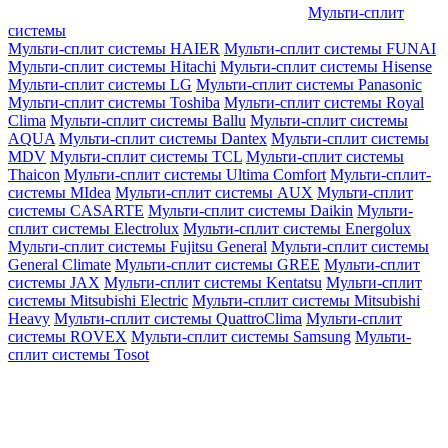
Мульти-сплит
системы
Мульти-сплит системы HAIER
Мульти-сплит системы FUNAI
Мульти-сплит системы Hitachi
Мульти-сплит системы Hisense
Мульти-сплит системы LG
Мульти-сплит системы Panasonic
Мульти-сплит системы Toshiba
Мульти-сплит системы Royal
Clima
Мульти-сплит системы Ballu
Мульти-сплит системы
AQUA
Мульти-сплит системы Dantex
Мульти-сплит системы
MDV
Мульти-сплит системы TCL
Мульти-сплит системы
Thaicon
Мульти-сплит системы Ultima Comfort
Мульти-сплит-
системы MIdea
Мульти-сплит системы AUX
Мульти-сплит
системы CASARTE
Мульти-сплит системы Daikin
Мульти-
сплит системы Electrolux
Мульти-сплит системы Energolux
Мульти-сплит системы Fujitsu General
Мульти-сплит системы
General Climate
Мульти-сплит системы GREE
Мульти-сплит
системы JAX
Мульти-сплит системы Kentatsu
Мульти-сплит
системы Mitsubishi Electric
Мульти-сплит системы Mitsubishi
Heavy
Мульти-сплит системы QuattroClima
Мульти-сплит
системы ROVEX
Мульти-сплит системы Samsung
Мульти-
сплит системы Tosot