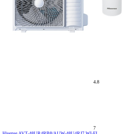
4.8
7
Hisense AVT-48UR4RB8/AUW-48U4RJ7 WI-FI