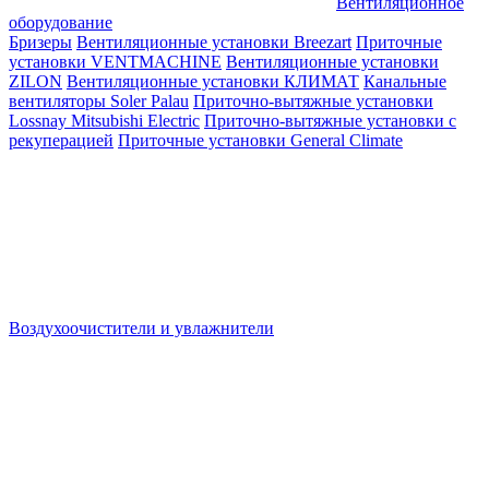
Вентиляционное
оборудование
Бризеры
Вентиляционные установки Breezart
Приточные
установки VENTMACHINE
Вентиляционные установки
ZILON
Вентиляционные установки КЛИМАТ
Канальные
вентиляторы Soler Palau
Приточно-вытяжные установки
Lossnay Mitsubishi Electric
Приточно-вытяжные установки с
рекуперацией
Приточные установки General Climate
Воздухоочистители и увлажнители