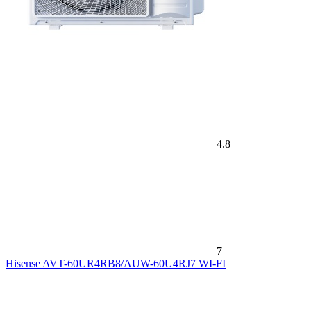
4.8
7
Hisense AVT-60UR4RB8/AUW-60U4RJ7 WI-FI