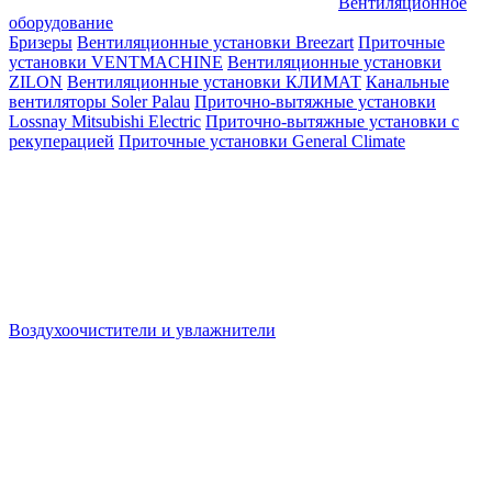
Вентиляционное
оборудование
Бризеры
Вентиляционные установки Breezart
Приточные
установки VENTMACHINE
Вентиляционные установки
ZILON
Вентиляционные установки КЛИМАТ
Канальные
вентиляторы Soler Palau
Приточно-вытяжные установки
Lossnay Mitsubishi Electric
Приточно-вытяжные установки с
рекуперацией
Приточные установки General Climate
Воздухоочистители и увлажнители