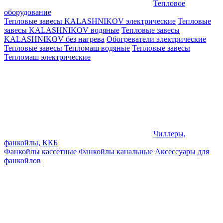
Тепловое
оборудование
Тепловые завесы KALASHNIKOV электрические
Тепловые
завесы KALASHNIKOV водяные
Тепловые завесы
KALASHNIKOV без нагрева
Обогреватели электрические
Тепловые завесы Тепломаш водяные
Тепловые завесы
Тепломаш электрические
Чиллеры,
фанкойлы, ККБ
Фанкойлы кассетные
Фанкойлы канальные
Аксессуары для
фанкойлов