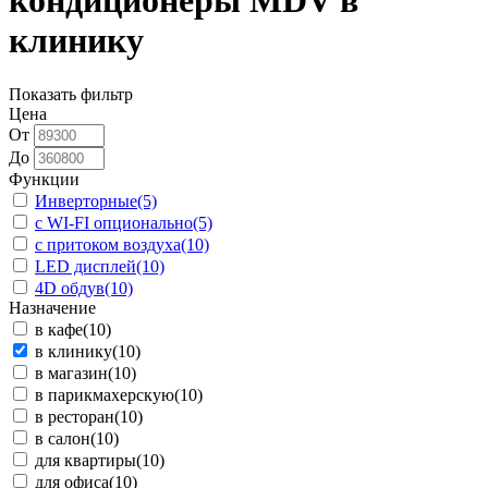
кондиционеры MDV в
клинику
Показать фильтр
Цена
От
До
Функции
Инверторные
(5)
с WI-FI опционально
(5)
с притоком воздуха
(10)
LED дисплей
(10)
4D обдув
(10)
Назначение
в кафе
(10)
в клинику
(10)
в магазин
(10)
в парикмахерскую
(10)
в ресторан
(10)
в салон
(10)
для квартиры
(10)
для офиса
(10)