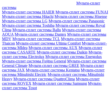
Мульти-сплит
системы
Мульти-сплит системы HAIER
Мульти-сплит системы FUNAI
Мульти-сплит системы Hitachi
Мульти-сплит системы Hisense
Мульти-сплит системы LG
Мульти-сплит системы Panasonic
Мульти-сплит системы Toshiba
Мульти-сплит системы Royal
Clima
Мульти-сплит системы Ballu
Мульти-сплит системы
AQUA
Мульти-сплит системы Dantex
Мульти-сплит системы
MDV
Мульти-сплит системы TCL
Мульти-сплит системы
Thaicon
Мульти-сплит системы Ultima Comfort
Мульти-сплит-
системы MIdea
Мульти-сплит системы AUX
Мульти-сплит
системы CASARTE
Мульти-сплит системы Daikin
Мульти-
сплит системы Electrolux
Мульти-сплит системы Energolux
Мульти-сплит системы Fujitsu General
Мульти-сплит системы
General Climate
Мульти-сплит системы GREE
Мульти-сплит
системы JAX
Мульти-сплит системы Kentatsu
Мульти-сплит
системы Mitsubishi Electric
Мульти-сплит системы Mitsubishi
Heavy
Мульти-сплит системы QuattroClima
Мульти-сплит
системы ROVEX
Мульти-сплит системы Samsung
Мульти-
сплит системы Tosot