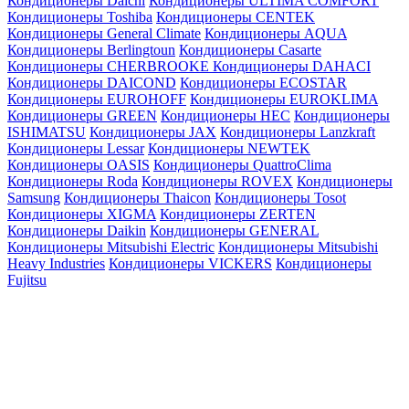
Кондиционеры Daichi
Кондиционеры ULTIMA COMFORT
Кондиционеры Toshiba
Кондиционеры CENTEK
Кондиционеры General Climate
Кондиционеры AQUA
Кондиционеры Berlingtoun
Кондиционеры Casarte
Кондиционеры CHERBROOKE
Кондиционеры DAHACI
Кондиционеры DAICOND
Кондиционеры ECOSTAR
Кондиционеры EUROHOFF
Кондиционеры EUROKLIMA
Кондиционеры GREEN
Кондиционеры HEC
Кондиционеры
ISHIMATSU
Кондиционеры JAX
Кондиционеры Lanzkraft
Кондиционеры Lessar
Кондиционеры NEWTEK
Кондиционеры OASIS
Кондиционеры QuattroClima
Кондиционеры Roda
Кондиционеры ROVEX
Кондиционеры
Samsung
Кондиционеры Thaicon
Кондиционеры Tosot
Кондиционеры XIGMA
Кондиционеры ZERTEN
Кондиционеры Daikin
Кондиционеры GENERAL
Кондиционеры Mitsubishi Electric
Кондиционеры Mitsubishi
Heavy Industries
Кондиционеры VICKERS
Кондиционеры
Fujitsu