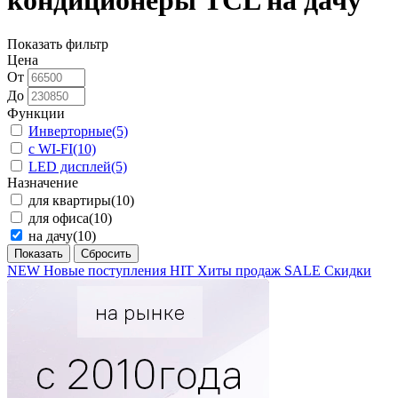
кондиционеры TCL на дачу
Показать фильтр
Цена
От
До
Функции
Инверторные
(5)
с WI-FI
(10)
LED дисплей
(5)
Назначение
для квартиры
(10)
для офиса
(10)
на дачу
(10)
NEW
Новые поступления
HIT
Хиты продаж
SALE
Скидки