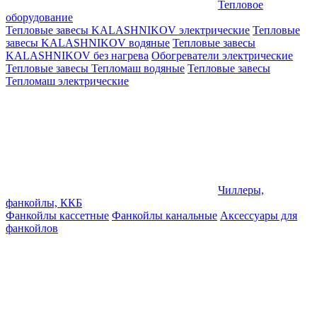
Тепловое
оборудование
Тепловые завесы KALASHNIKOV электрические
Тепловые
завесы KALASHNIKOV водяные
Тепловые завесы
KALASHNIKOV без нагрева
Обогреватели электрические
Тепловые завесы Тепломаш водяные
Тепловые завесы
Тепломаш электрические
Чиллеры,
фанкойлы, ККБ
Фанкойлы кассетные
Фанкойлы канальные
Аксессуары для
фанкойлов