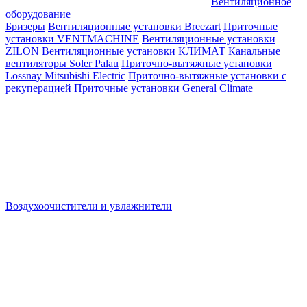
Вентиляционное
оборудование
Бризеры
Вентиляционные установки Breezart
Приточные
установки VENTMACHINE
Вентиляционные установки
ZILON
Вентиляционные установки КЛИМАТ
Канальные
вентиляторы Soler Palau
Приточно-вытяжные установки
Lossnay Mitsubishi Electric
Приточно-вытяжные установки с
рекуперацией
Приточные установки General Climate
Воздухоочистители и увлажнители