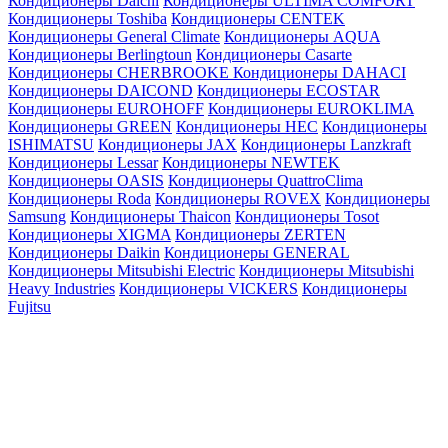
Кондиционеры Daichi
Кондиционеры ULTIMA COMFORT
Кондиционеры Toshiba
Кондиционеры CENTEK
Кондиционеры General Climate
Кондиционеры AQUA
Кондиционеры Berlingtoun
Кондиционеры Casarte
Кондиционеры CHERBROOKE
Кондиционеры DAHACI
Кондиционеры DAICOND
Кондиционеры ECOSTAR
Кондиционеры EUROHOFF
Кондиционеры EUROKLIMA
Кондиционеры GREEN
Кондиционеры HEC
Кондиционеры
ISHIMATSU
Кондиционеры JAX
Кондиционеры Lanzkraft
Кондиционеры Lessar
Кондиционеры NEWTEK
Кондиционеры OASIS
Кондиционеры QuattroClima
Кондиционеры Roda
Кондиционеры ROVEX
Кондиционеры
Samsung
Кондиционеры Thaicon
Кондиционеры Tosot
Кондиционеры XIGMA
Кондиционеры ZERTEN
Кондиционеры Daikin
Кондиционеры GENERAL
Кондиционеры Mitsubishi Electric
Кондиционеры Mitsubishi
Heavy Industries
Кондиционеры VICKERS
Кондиционеры
Fujitsu