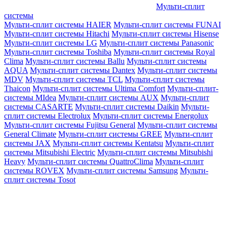
Мульти-сплит
системы
Мульти-сплит системы HAIER
Мульти-сплит системы FUNAI
Мульти-сплит системы Hitachi
Мульти-сплит системы Hisense
Мульти-сплит системы LG
Мульти-сплит системы Panasonic
Мульти-сплит системы Toshiba
Мульти-сплит системы Royal
Clima
Мульти-сплит системы Ballu
Мульти-сплит системы
AQUA
Мульти-сплит системы Dantex
Мульти-сплит системы
MDV
Мульти-сплит системы TCL
Мульти-сплит системы
Thaicon
Мульти-сплит системы Ultima Comfort
Мульти-сплит-
системы MIdea
Мульти-сплит системы AUX
Мульти-сплит
системы CASARTE
Мульти-сплит системы Daikin
Мульти-
сплит системы Electrolux
Мульти-сплит системы Energolux
Мульти-сплит системы Fujitsu General
Мульти-сплит системы
General Climate
Мульти-сплит системы GREE
Мульти-сплит
системы JAX
Мульти-сплит системы Kentatsu
Мульти-сплит
системы Mitsubishi Electric
Мульти-сплит системы Mitsubishi
Heavy
Мульти-сплит системы QuattroClima
Мульти-сплит
системы ROVEX
Мульти-сплит системы Samsung
Мульти-
сплит системы Tosot