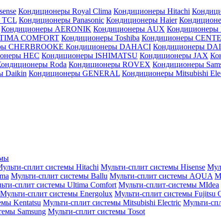
sense
Кондиционеры Royal Clima
Кондиционеры Hitachi
Кондиц
 TCL
Кондиционеры Panasonic
Кондиционеры Haier
Кондиционе
Кондиционеры AERONIK
Кондиционеры AUX
Кондиционеры 
LTIMA COMFORT
Кондиционеры Toshiba
Кондиционеры CENT
еры CHERBROOKE
Кондиционеры DAHACI
Кондиционеры D
ионеры HEC
Кондиционеры ISHIMATSU
Кондиционеры JAX
Ко
Кондиционеры Roda
Кондиционеры ROVEX
Кондиционеры Sam
 Daikin
Кондиционеры GENERAL
Кондиционеры Mitsubishi Elec
емы
ульти-сплит системы Hitachi
Мульти-сплит системы Hisense
Мул
ima
Мульти-сплит системы Ballu
Мульти-сплит системы AQUA
М
ьти-сплит системы Ultima Comfort
Мульти-сплит-системы MIdea
Мульти-сплит системы Energolux
Мульти-сплит системы Fujitsu G
емы Kentatsu
Мульти-сплит системы Mitsubishi Electric
Мульти-спл
темы Samsung
Мульти-сплит системы Tosot