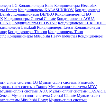
ионеры LG
Кондиционеры Ballu
Кондиционеры Electrolux
ры Dantex
Кондиционеры KALASHNIKOV
Кондиционеры
Dahatsu
Кондиционеры DENKO
Кондиционеры CHiQ
EK
Кондиционеры General Climate
Кондиционеры AQUA
AICOND
Кондиционеры ECOSTAR
Кондиционеры EUROHOFF
ндиционеры Lanzkraft
Кондиционеры Lessar
Кондиционеры
sung
Кондиционеры Thaicon
Кондиционеры Tosot
tric
Кондиционеры Mitsubishi Heavy Industries
Кондиционеры
ьти-сплит системы LG
Мульти-сплит системы Panasonic
ульти-сплит системы Dantex
Мульти-сплит системы MDV
Мульти-сплит системы AUX
Мульти-сплит системы CASARTE
eneral
Мульти-сплит системы General Climate
Мульти-сплит
ит системы Mitsubishi Heavy
Мульти-сплит системы