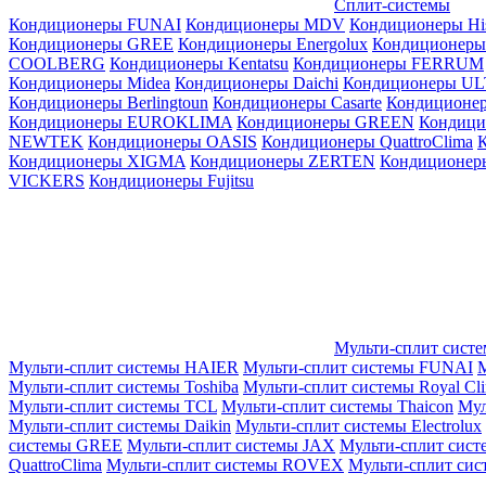
Сплит-системы
Кондиционеры FUNAI
Кондиционеры MDV
Кондиционеры Hi
Кондиционеры GREE
Кондиционеры Energolux
Кондиционеры
СOOLBERG
Кондиционеры Kentatsu
Кондиционеры FERRUM
Кондиционеры Midea
Кондиционеры Daichi
Кондиционеры U
Кондиционеры Berlingtoun
Кондиционеры Casarte
Кондицион
Кондиционеры EUROKLIMA
Кондиционеры GREEN
Кондиц
NEWTEK
Кондиционеры OASIS
Кондиционеры QuattroClima
Кондиционеры XIGMA
Кондиционеры ZERTEN
Кондиционеры
VICKERS
Кондиционеры Fujitsu
Мульти-сплит сист
Мульти-сплит системы HAIER
Мульти-сплит системы FUNAI
М
Мульти-сплит системы Toshiba
Мульти-сплит системы Royal Cl
Мульти-сплит системы TCL
Мульти-сплит системы Thaicon
Мул
Мульти-сплит системы Daikin
Мульти-сплит системы Electrolux
системы GREE
Мульти-сплит системы JAX
Мульти-сплит сист
QuattroClima
Мульти-сплит системы ROVEX
Мульти-сплит сис