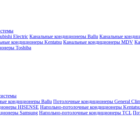
истемы
ishi Electric
Канальные кондиционеры Ballu
Канальные кондиц
ьные кондиционеры Kentatsu
Канальные кондиционеры MDV
Ка
онеры Toshiba
системы
ные кондиционеры Ballu
Потолочные кондиционеры General Clim
ционеры HISENSE
Напольно-потолочные кондиционеры Kentats
ционеры Samsung
Напольно-потолочные кондиционеры TCL
Пот