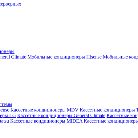
серверных
ионеры
ral Climate
Мобильные кондиционеры Hisense
Мобильные конд
истемы
ense
Кассетные кондиционеры MDV
Кассетные кондиционеры 
неры LG
Кассетные кондиционеры General Climate
Кассетные конд
atsu
Кассетные кондиционеры MIDEA
Кассетные кондиционер