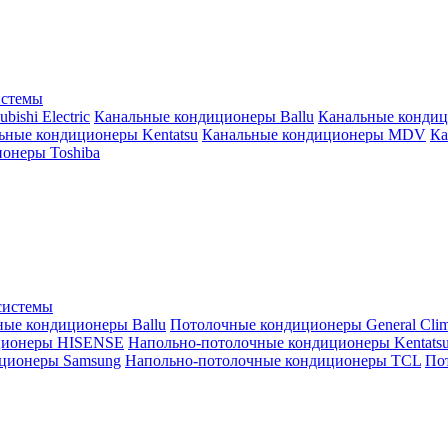
истемы
ishi Electric
Канальные кондиционеры Ballu
Канальные кондиц
ьные кондиционеры Kentatsu
Канальные кондиционеры MDV
Ка
онеры Toshiba
системы
ные кондиционеры Ballu
Потолочные кондиционеры General Clim
ционеры HISENSE
Напольно-потолочные кондиционеры Kentats
ционеры Samsung
Напольно-потолочные кондиционеры TCL
Пот