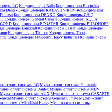
ионеры LG
Кондиционеры Ballu
Кондиционеры Electrolux
ры Dantex
Кондиционеры KALASHNIKOV
Кондиционеры
Dahatsu
Кондиционеры DENKO
Кондиционеры CHiQ
EK
Кондиционеры General Climate
Кондиционеры AQUA
AICOND
Кондиционеры ECOSTAR
Кондиционеры EUROHOFF
ндиционеры Lanzkraft
Кондиционеры Lessar
Кондиционеры
sung
Кондиционеры Thaicon
Кондиционеры Tosot
tric
Кондиционеры Mitsubishi Heavy Industries
Кондиционеры
ьти-сплит системы LG
Мульти-сплит системы Panasonic
ульти-сплит системы Dantex
Мульти-сплит системы MDV
Мульти-сплит системы AUX
Мульти-сплит системы CASARTE
eneral
Мульти-сплит системы General Climate
Мульти-сплит
ит системы Mitsubishi Heavy
Мульти-сплит системы