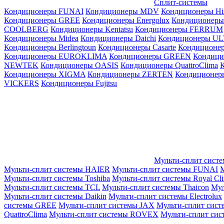
Сплит-системы
Кондиционеры FUNAI
Кондиционеры MDV
Кондиционеры Hi
Кондиционеры GREE
Кондиционеры Energolux
Кондиционеры
СOOLBERG
Кондиционеры Kentatsu
Кондиционеры FERRUM
Кондиционеры Midea
Кондиционеры Daichi
Кондиционеры U
Кондиционеры Berlingtoun
Кондиционеры Casarte
Кондицион
Кондиционеры EUROKLIMA
Кондиционеры GREEN
Кондиц
NEWTEK
Кондиционеры OASIS
Кондиционеры QuattroClima
Кондиционеры XIGMA
Кондиционеры ZERTEN
Кондиционеры
VICKERS
Кондиционеры Fujitsu
Мульти-сплит сист
Мульти-сплит системы HAIER
Мульти-сплит системы FUNAI
М
Мульти-сплит системы Toshiba
Мульти-сплит системы Royal Cl
Мульти-сплит системы TCL
Мульти-сплит системы Thaicon
Мул
Мульти-сплит системы Daikin
Мульти-сплит системы Electrolux
системы GREE
Мульти-сплит системы JAX
Мульти-сплит сист
QuattroClima
Мульти-сплит системы ROVEX
Мульти-сплит сис