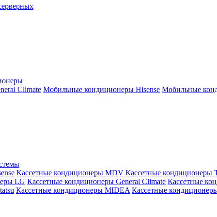
серверных
ионеры
ral Climate
Мобильные кондиционеры Hisense
Мобильные конд
истемы
ense
Кассетные кондиционеры MDV
Кассетные кондиционеры 
неры LG
Кассетные кондиционеры General Climate
Кассетные конд
atsu
Кассетные кондиционеры MIDEA
Кассетные кондиционер