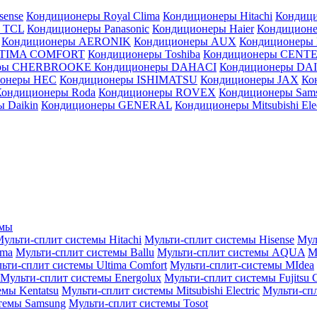
sense
Кондиционеры Royal Clima
Кондиционеры Hitachi
Кондиц
 TCL
Кондиционеры Panasonic
Кондиционеры Haier
Кондиционе
Кондиционеры AERONIK
Кондиционеры AUX
Кондиционеры 
LTIMA COMFORT
Кондиционеры Toshiba
Кондиционеры CENT
еры CHERBROOKE
Кондиционеры DAHACI
Кондиционеры D
ионеры HEC
Кондиционеры ISHIMATSU
Кондиционеры JAX
Ко
Кондиционеры Roda
Кондиционеры ROVEX
Кондиционеры Sam
 Daikin
Кондиционеры GENERAL
Кондиционеры Mitsubishi Elec
емы
ульти-сплит системы Hitachi
Мульти-сплит системы Hisense
Мул
ima
Мульти-сплит системы Ballu
Мульти-сплит системы AQUA
М
ьти-сплит системы Ultima Comfort
Мульти-сплит-системы MIdea
Мульти-сплит системы Energolux
Мульти-сплит системы Fujitsu G
емы Kentatsu
Мульти-сплит системы Mitsubishi Electric
Мульти-спл
темы Samsung
Мульти-сплит системы Tosot