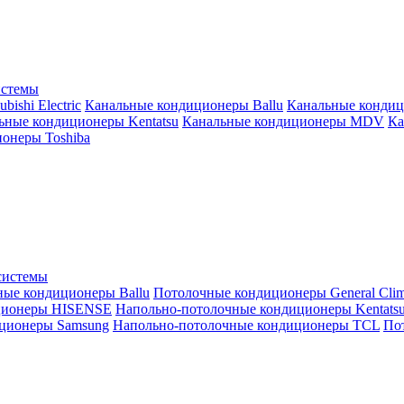
истемы
ishi Electric
Канальные кондиционеры Ballu
Канальные кондиц
ьные кондиционеры Kentatsu
Канальные кондиционеры MDV
Ка
онеры Toshiba
системы
ные кондиционеры Ballu
Потолочные кондиционеры General Clim
ционеры HISENSE
Напольно-потолочные кондиционеры Kentats
ционеры Samsung
Напольно-потолочные кондиционеры TCL
Пот