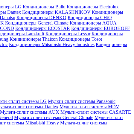
ионеры LG
Кондиционеры Ballu
Кондиционеры Electrolux
ры Dantex
Кондиционеры KALASHNIKOV
Кондиционеры
Dahatsu
Кондиционеры DENKO
Кондиционеры CHiQ
EK
Кондиционеры General Climate
Кондиционеры AQUA
AICOND
Кондиционеры ECOSTAR
Кондиционеры EUROHOFF
ндиционеры Lanzkraft
Кондиционеры Lessar
Кондиционеры
sung
Кондиционеры Thaicon
Кондиционеры Tosot
tric
Кондиционеры Mitsubishi Heavy Industries
Кондиционеры
ьти-сплит системы LG
Мульти-сплит системы Panasonic
ульти-сплит системы Dantex
Мульти-сплит системы MDV
Мульти-сплит системы AUX
Мульти-сплит системы CASARTE
eneral
Мульти-сплит системы General Climate
Мульти-сплит
ит системы Mitsubishi Heavy
Мульти-сплит системы