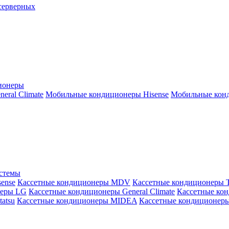
серверных
ионеры
ral Climate
Мобильные кондиционеры Hisense
Мобильные конд
истемы
ense
Кассетные кондиционеры MDV
Кассетные кондиционеры 
неры LG
Кассетные кондиционеры General Climate
Кассетные конд
atsu
Кассетные кондиционеры MIDEA
Кассетные кондиционер