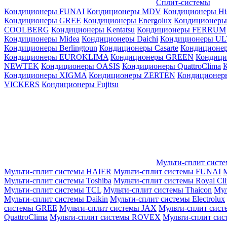
Сплит-системы
Кондиционеры FUNAI
Кондиционеры MDV
Кондиционеры Hi
Кондиционеры GREE
Кондиционеры Energolux
Кондиционеры
СOOLBERG
Кондиционеры Kentatsu
Кондиционеры FERRUM
Кондиционеры Midea
Кондиционеры Daichi
Кондиционеры U
Кондиционеры Berlingtoun
Кондиционеры Casarte
Кондицион
Кондиционеры EUROKLIMA
Кондиционеры GREEN
Кондиц
NEWTEK
Кондиционеры OASIS
Кондиционеры QuattroClima
Кондиционеры XIGMA
Кондиционеры ZERTEN
Кондиционеры
VICKERS
Кондиционеры Fujitsu
Мульти-сплит сист
Мульти-сплит системы HAIER
Мульти-сплит системы FUNAI
М
Мульти-сплит системы Toshiba
Мульти-сплит системы Royal Cl
Мульти-сплит системы TCL
Мульти-сплит системы Thaicon
Мул
Мульти-сплит системы Daikin
Мульти-сплит системы Electrolux
системы GREE
Мульти-сплит системы JAX
Мульти-сплит сист
QuattroClima
Мульти-сплит системы ROVEX
Мульти-сплит сис