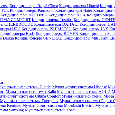
sense
Кондиционеры Royal Clima
Кондиционеры Hitachi
Кондиц
 TCL
Кондиционеры Panasonic
Кондиционеры Haier
Кондиционе
Кондиционеры AERONIK
Кондиционеры AUX
Кондиционеры 
LTIMA COMFORT
Кондиционеры Toshiba
Кондиционеры CENT
еры CHERBROOKE
Кондиционеры DAHACI
Кондиционеры D
ионеры HEC
Кондиционеры ISHIMATSU
Кондиционеры JAX
Ко
Кондиционеры Roda
Кондиционеры ROVEX
Кондиционеры Sam
 Daikin
Кондиционеры GENERAL
Кондиционеры Mitsubishi Elec
емы
ульти-сплит системы Hitachi
Мульти-сплит системы Hisense
Мул
ima
Мульти-сплит системы Ballu
Мульти-сплит системы AQUA
М
ьти-сплит системы Ultima Comfort
Мульти-сплит-системы MIdea
Мульти-сплит системы Energolux
Мульти-сплит системы Fujitsu G
емы Kentatsu
Мульти-сплит системы Mitsubishi Electric
Мульти-спл
темы Samsung
Мульти-сплит системы Tosot