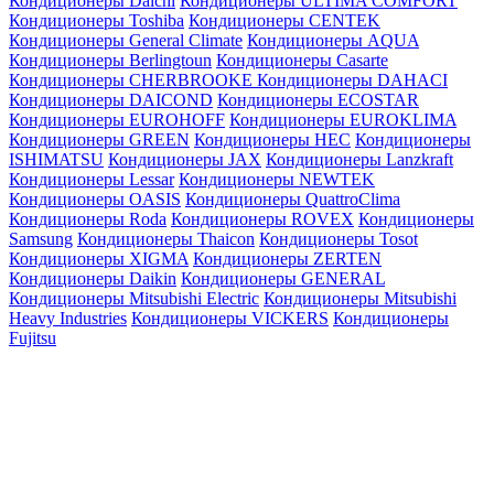
Кондиционеры Daichi
Кондиционеры ULTIMA COMFORT
Кондиционеры Toshiba
Кондиционеры CENTEK
Кондиционеры General Climate
Кондиционеры AQUA
Кондиционеры Berlingtoun
Кондиционеры Casarte
Кондиционеры CHERBROOKE
Кондиционеры DAHACI
Кондиционеры DAICOND
Кондиционеры ECOSTAR
Кондиционеры EUROHOFF
Кондиционеры EUROKLIMA
Кондиционеры GREEN
Кондиционеры HEC
Кондиционеры
ISHIMATSU
Кондиционеры JAX
Кондиционеры Lanzkraft
Кондиционеры Lessar
Кондиционеры NEWTEK
Кондиционеры OASIS
Кондиционеры QuattroClima
Кондиционеры Roda
Кондиционеры ROVEX
Кондиционеры
Samsung
Кондиционеры Thaicon
Кондиционеры Tosot
Кондиционеры XIGMA
Кондиционеры ZERTEN
Кондиционеры Daikin
Кондиционеры GENERAL
Кондиционеры Mitsubishi Electric
Кондиционеры Mitsubishi
Heavy Industries
Кондиционеры VICKERS
Кондиционеры
Fujitsu