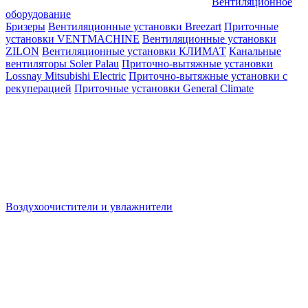
Вентиляционное
оборудование
Бризеры
Вентиляционные установки Breezart
Приточные
установки VENTMACHINE
Вентиляционные установки
ZILON
Вентиляционные установки КЛИМАТ
Канальные
вентиляторы Soler Palau
Приточно-вытяжные установки
Lossnay Mitsubishi Electric
Приточно-вытяжные установки с
рекуперацией
Приточные установки General Climate
Воздухоочистители и увлажнители