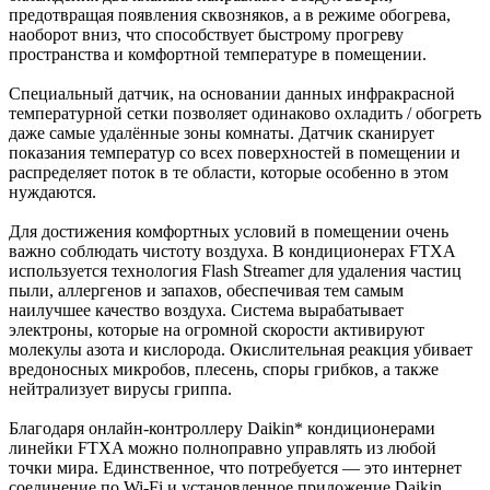
предотвращая появления сквозняков, а в режиме обогрева,
наоборот вниз, что способствует быстрому прогреву
пространства и комфортной температуре в помещении.
Специальный датчик, на основании данных инфракрасной
температурной сетки позволяет одинаково охладить / обогреть
даже самые удалённые зоны комнаты. Датчик сканирует
показания температур со всех поверхностей в помещении и
распределяет поток в те области, которые особенно в этом
нуждаются.
Для достижения комфортных условий в помещении очень
важно соблюдать чистоту воздуха. В кондиционерах FTXA
используется технология Flash Streamer для удаления частиц
пыли, аллергенов и запахов, обеспечивая тем самым
наилучшее качество воздуха. Система вырабатывает
электроны, которые на огромной скорости активируют
молекулы азота и кислорода. Окислительная реакция убивает
вредоносных микробов, плесень, споры грибков, а также
нейтрализует вирусы гриппа.
Благодаря онлайн-контроллеру Daikin* кондиционерами
линейки FTXA можно полноправно управлять из любой
точки мира. Единственное, что потребуется — это интернет
соединение по Wi-Fi и установленное приложение Daikin