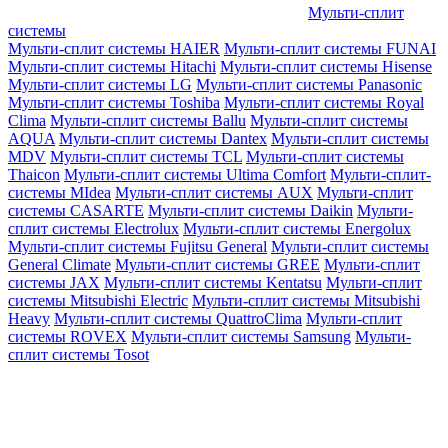
Мульти-сплит
системы
Мульти-сплит системы HAIER
Мульти-сплит системы FUNAI
Мульти-сплит системы Hitachi
Мульти-сплит системы Hisense
Мульти-сплит системы LG
Мульти-сплит системы Panasonic
Мульти-сплит системы Toshiba
Мульти-сплит системы Royal
Clima
Мульти-сплит системы Ballu
Мульти-сплит системы
AQUA
Мульти-сплит системы Dantex
Мульти-сплит системы
MDV
Мульти-сплит системы TCL
Мульти-сплит системы
Thaicon
Мульти-сплит системы Ultima Comfort
Мульти-сплит-
системы MIdea
Мульти-сплит системы AUX
Мульти-сплит
системы CASARTE
Мульти-сплит системы Daikin
Мульти-
сплит системы Electrolux
Мульти-сплит системы Energolux
Мульти-сплит системы Fujitsu General
Мульти-сплит системы
General Climate
Мульти-сплит системы GREE
Мульти-сплит
системы JAX
Мульти-сплит системы Kentatsu
Мульти-сплит
системы Mitsubishi Electric
Мульти-сплит системы Mitsubishi
Heavy
Мульти-сплит системы QuattroClima
Мульти-сплит
системы ROVEX
Мульти-сплит системы Samsung
Мульти-
сплит системы Tosot