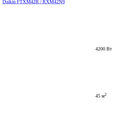
Daikin FTXM42R / RXM42N9
4200 Вт
2
45 м