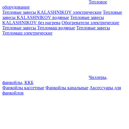
Тепловое
оборудование
Тепловые завесы KALASHNIKOV электрические
Тепловые
завесы KALASHNIKOV водяные
Тепловые завесы
KALASHNIKOV без нагрева
Обогреватели электрические
Тепловые завесы Тепломаш водяные
Тепловые завесы
Тепломаш электрические
Чиллеры,
фанкойлы, ККБ
Фанкойлы кассетные
Фанкойлы канальные
Аксессуары для
фанкойлов