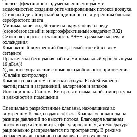
энергоэффективностью, уменьшенным шумом и
возможностью создания оптимизированных потоков воздуха.
Стильный дизайнерский кондиционер с внутренним блоком
серебристого цвета
Минимальное воздействие на окружающую среду
(озонобезопасный и энергоэффективный хладагент R32)
Сезонная энергоэффективность А+++ в режиме нагрева и
охлаждения
Компактный внутренний блок, самый тонкий в своем
сегменте
Практически бесшумная работа: минимальный уровень шума
19 дБ(А)!
Удаленное управление с помощью мобильного приложения
(Онлайн контроллер)
Комплексная система очистки воздуха Flash Streamer от
частиц пыли и загрязнений, аллергенов и запахов
Иновационная Система Контроля оптимальной температуры
и влажности в помещении
Специально разработанные клапаны, находящиеся во
внутреннем блоке, создают эффект Коанда, основанном на
разнице давлений по высоте потока. Благодаря клапанам
поток воздуха становится сфокусированным, а температура
рационально распределяется по пространству. В режиме
охлаждения два клапана направляют воздух вверх,