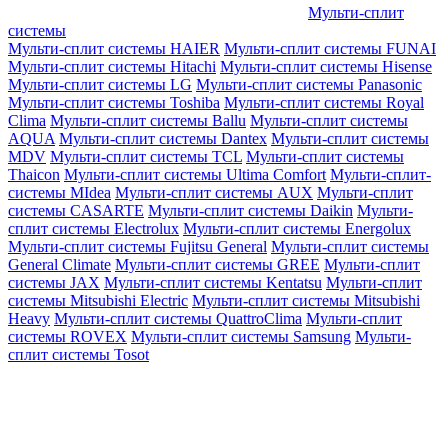
Мульти-сплит
системы
Мульти-сплит системы HAIER
Мульти-сплит системы FUNAI
Мульти-сплит системы Hitachi
Мульти-сплит системы Hisense
Мульти-сплит системы LG
Мульти-сплит системы Panasonic
Мульти-сплит системы Toshiba
Мульти-сплит системы Royal
Clima
Мульти-сплит системы Ballu
Мульти-сплит системы
AQUA
Мульти-сплит системы Dantex
Мульти-сплит системы
MDV
Мульти-сплит системы TCL
Мульти-сплит системы
Thaicon
Мульти-сплит системы Ultima Comfort
Мульти-сплит-
системы MIdea
Мульти-сплит системы AUX
Мульти-сплит
системы CASARTE
Мульти-сплит системы Daikin
Мульти-
сплит системы Electrolux
Мульти-сплит системы Energolux
Мульти-сплит системы Fujitsu General
Мульти-сплит системы
General Climate
Мульти-сплит системы GREE
Мульти-сплит
системы JAX
Мульти-сплит системы Kentatsu
Мульти-сплит
системы Mitsubishi Electric
Мульти-сплит системы Mitsubishi
Heavy
Мульти-сплит системы QuattroClima
Мульти-сплит
системы ROVEX
Мульти-сплит системы Samsung
Мульти-
сплит системы Tosot