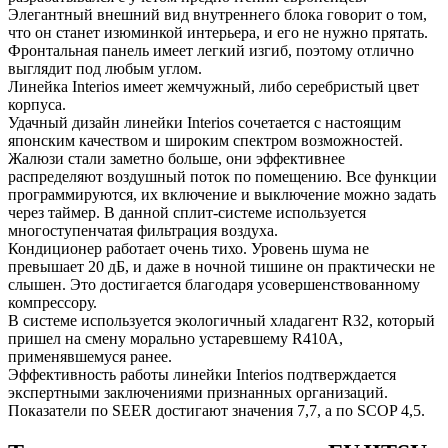
Элегантный внешний вид внутреннего блока говорит о том,
что он станет изюминкой интерьера, и его не нужно прятать.
Фронтальная панель имеет легкий изгиб, поэтому отлично
выглядит под любым углом.
Линейка Interios имеет жемчужный, либо серебристый цвет
корпуса.
Удачный дизайн линейки Interios сочетается с настоящим
японским качеством и широким спектром возможностей.
Жалюзи стали заметно больше, они эффективнее
распределяют воздушный поток по помещению. Все функции
программируются, их включение и выключение можно задать
через таймер. В данной сплит-системе используется
многоступенчатая фильтрация воздуха.
Кондиционер работает очень тихо. Уровень шума не
превышает 20 дБ, и даже в ночной тишине он практически не
слышен. Это достигается благодаря усовершенствованному
компрессору.
В системе используется экологичный хладагент R32, который
пришел на смену морально устаревшему R410A,
применявшемуся ранее.
Эффективность работы линейки Interios подтверждается
экспертными заключениями признанных организаций.
Показатели по SEER достигают значения 7,7, а по SCOP 4,5.