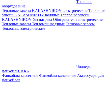
Тепловое
оборудование
Тепловые завесы KALASHNIKOV электрические
Тепловые
завесы KALASHNIKOV водяные
Тепловые завесы
KALASHNIKOV без нагрева
Обогреватели электрические
Тепловые завесы Тепломаш водяные
Тепловые завесы
Тепломаш электрические
Чиллеры,
фанкойлы, ККБ
Фанкойлы кассетные
Фанкойлы канальные
Аксессуары для
фанкойлов