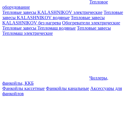
Тепловое
оборудование
Тепловые завесы KALASHNIKOV электрические
Тепловые
завесы KALASHNIKOV водяные
Тепловые завесы
KALASHNIKOV без нагрева
Обогреватели электрические
Тепловые завесы Тепломаш водяные
Тепловые завесы
Тепломаш электрические
Чиллеры,
фанкойлы, ККБ
Фанкойлы кассетные
Фанкойлы канальные
Аксессуары для
фанкойлов