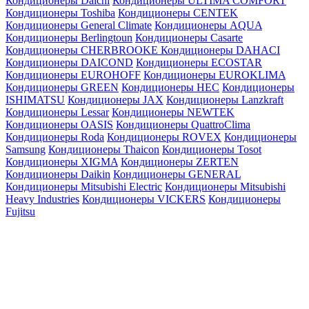
Кондиционеры Daichi
Кондиционеры ULTIMA COMFORT
Кондиционеры Toshiba
Кондиционеры CENTEK
Кондиционеры General Climate
Кондиционеры AQUA
Кондиционеры Berlingtoun
Кондиционеры Casarte
Кондиционеры CHERBROOKE
Кондиционеры DAHACI
Кондиционеры DAICOND
Кондиционеры ECOSTAR
Кондиционеры EUROHOFF
Кондиционеры EUROKLIMA
Кондиционеры GREEN
Кондиционеры HEC
Кондиционеры
ISHIMATSU
Кондиционеры JAX
Кондиционеры Lanzkraft
Кондиционеры Lessar
Кондиционеры NEWTEK
Кондиционеры OASIS
Кондиционеры QuattroClima
Кондиционеры Roda
Кондиционеры ROVEX
Кондиционеры
Samsung
Кондиционеры Thaicon
Кондиционеры Tosot
Кондиционеры XIGMA
Кондиционеры ZERTEN
Кондиционеры Daikin
Кондиционеры GENERAL
Кондиционеры Mitsubishi Electric
Кондиционеры Mitsubishi
Heavy Industries
Кондиционеры VICKERS
Кондиционеры
Fujitsu