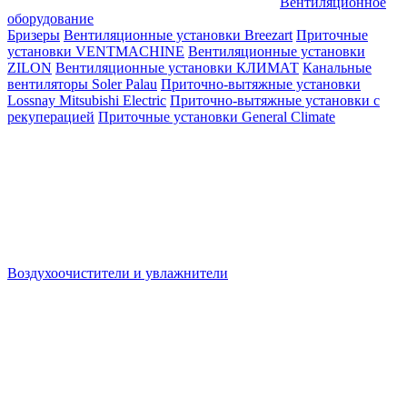
Вентиляционное
оборудование
Бризеры
Вентиляционные установки Breezart
Приточные
установки VENTMACHINE
Вентиляционные установки
ZILON
Вентиляционные установки КЛИМАТ
Канальные
вентиляторы Soler Palau
Приточно-вытяжные установки
Lossnay Mitsubishi Electric
Приточно-вытяжные установки с
рекуперацией
Приточные установки General Climate
Воздухоочистители и увлажнители