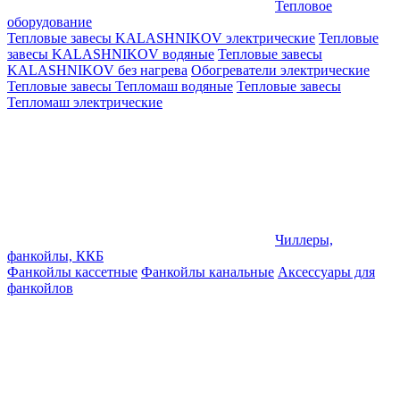
Тепловое
оборудование
Тепловые завесы KALASHNIKOV электрические
Тепловые
завесы KALASHNIKOV водяные
Тепловые завесы
KALASHNIKOV без нагрева
Обогреватели электрические
Тепловые завесы Тепломаш водяные
Тепловые завесы
Тепломаш электрические
Чиллеры,
фанкойлы, ККБ
Фанкойлы кассетные
Фанкойлы канальные
Аксессуары для
фанкойлов