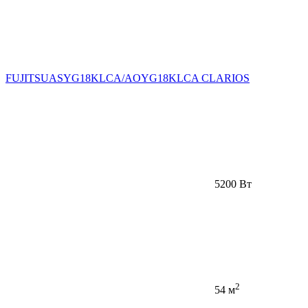
FUJITSUASYG18KLCA/AOYG18KLCA CLARIOS
5200 Вт
2
54 м