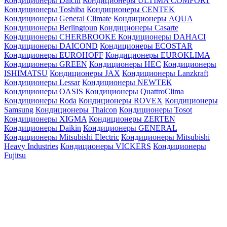
Кондиционеры Daichi
Кондиционеры ULTIMA COMFORT
Кондиционеры Toshiba
Кондиционеры CENTEK
Кондиционеры General Climate
Кондиционеры AQUA
Кондиционеры Berlingtoun
Кондиционеры Casarte
Кондиционеры CHERBROOKE
Кондиционеры DAHACI
Кондиционеры DAICOND
Кондиционеры ECOSTAR
Кондиционеры EUROHOFF
Кондиционеры EUROKLIMA
Кондиционеры GREEN
Кондиционеры HEC
Кондиционеры
ISHIMATSU
Кондиционеры JAX
Кондиционеры Lanzkraft
Кондиционеры Lessar
Кондиционеры NEWTEK
Кондиционеры OASIS
Кондиционеры QuattroClima
Кондиционеры Roda
Кондиционеры ROVEX
Кондиционеры
Samsung
Кондиционеры Thaicon
Кондиционеры Tosot
Кондиционеры XIGMA
Кондиционеры ZERTEN
Кондиционеры Daikin
Кондиционеры GENERAL
Кондиционеры Mitsubishi Electric
Кондиционеры Mitsubishi
Heavy Industries
Кондиционеры VICKERS
Кондиционеры
Fujitsu