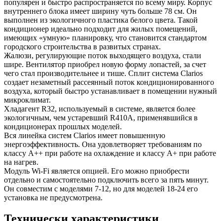
популярен и быстро распространяется по всему миру. Корпус
внутреннего блока имеет ширину чуть больше 78 см. Он
выполнен из экологичного пластика белого цвета. Такой
кондиционер идеально подходит для жилых помещений,
имеющих «умную» планировку, что становится стандартом
городского строительства в развитых странах.
Жалюзи, регулирующие поток выходящего воздуха, стали
шире. Вентилятор приобрел новую форму лопастей, за счет
чего стал производительнее и тише. Сплит система Clarios
создает незаметный рассеянный поток кондиционированного
воздуха, который быстро устанавливает в помещении нужный
микроклимат.
Хладагент R32, используемый в системе, является более
экологичным, чем устаревший R410A, применявшийся в
кондиционерах прошлых моделей.
Вся линейка систем Clarios имеет повышенную
энергоэффективность. Она удовлетворяет требованиям по
классу А++ при работе на охлаждение и классу А+ при работе
на нагрев.
Модуль Wi-Fi является опцией. Его можно приобрести
отдельно и самостоятельно подключить всего за пять минут.
Он совместим с моделями 7-12, но для моделей 18-24 его
установка не предусмотрена.
Технически характеристики