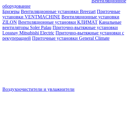
Вентиляционное
оборудование
Бризеры
Вентиляционные установки Breezart
Приточные
установки VENTMACHINE
Вентиляционные установки
ZILON
Вентиляционные установки КЛИМАТ
Канальные
вентиляторы Soler Palau
Приточно-вытяжные установки
Lossnay Mitsubishi Electric
Приточно-вытяжные установки с
рекуперацией
Приточные установки General Climate
Воздухоочистители и увлажнители