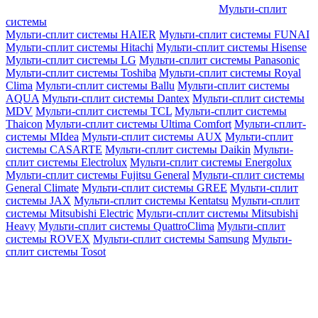
Мульти-сплит
системы
Мульти-сплит системы HAIER
Мульти-сплит системы FUNAI
Мульти-сплит системы Hitachi
Мульти-сплит системы Hisense
Мульти-сплит системы LG
Мульти-сплит системы Panasonic
Мульти-сплит системы Toshiba
Мульти-сплит системы Royal
Clima
Мульти-сплит системы Ballu
Мульти-сплит системы
AQUA
Мульти-сплит системы Dantex
Мульти-сплит системы
MDV
Мульти-сплит системы TCL
Мульти-сплит системы
Thaicon
Мульти-сплит системы Ultima Comfort
Мульти-сплит-
системы MIdea
Мульти-сплит системы AUX
Мульти-сплит
системы CASARTE
Мульти-сплит системы Daikin
Мульти-
сплит системы Electrolux
Мульти-сплит системы Energolux
Мульти-сплит системы Fujitsu General
Мульти-сплит системы
General Climate
Мульти-сплит системы GREE
Мульти-сплит
системы JAX
Мульти-сплит системы Kentatsu
Мульти-сплит
системы Mitsubishi Electric
Мульти-сплит системы Mitsubishi
Heavy
Мульти-сплит системы QuattroClima
Мульти-сплит
системы ROVEX
Мульти-сплит системы Samsung
Мульти-
сплит системы Tosot