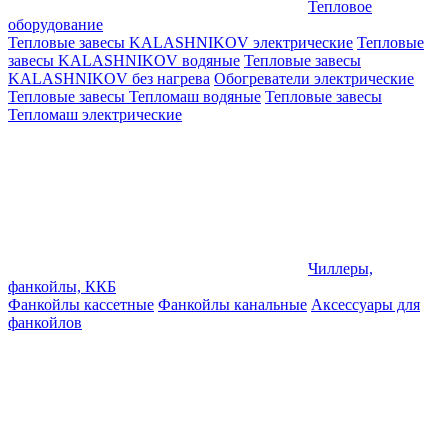
Тепловое
оборудование
Тепловые завесы KALASHNIKOV электрические
Тепловые
завесы KALASHNIKOV водяные
Тепловые завесы
KALASHNIKOV без нагрева
Обогреватели электрические
Тепловые завесы Тепломаш водяные
Тепловые завесы
Тепломаш электрические
Чиллеры,
фанкойлы, ККБ
Фанкойлы кассетные
Фанкойлы канальные
Аксессуары для
фанкойлов