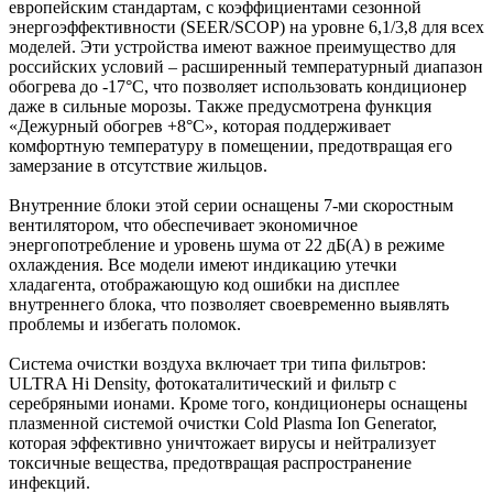
европейским стандартам, с коэффициентами сезонной
энергоэффективности (SEER/SCOP) на уровне 6,1/3,8 для всех
моделей. Эти устройства имеют важное преимущество для
российских условий – расширенный температурный диапазон
обогрева до -17°С, что позволяет использовать кондиционер
даже в сильные морозы. Также предусмотрена функция
«Дежурный обогрев +8°С», которая поддерживает
комфортную температуру в помещении, предотвращая его
замерзание в отсутствие жильцов.
Внутренние блоки этой серии оснащены 7-ми скоростным
вентилятором, что обеспечивает экономичное
энергопотребление и уровень шума от 22 дБ(A) в режиме
охлаждения. Все модели имеют индикацию утечки
хладагента, отображающую код ошибки на дисплее
внутреннего блока, что позволяет своевременно выявлять
проблемы и избегать поломок.
Система очистки воздуха включает три типа фильтров:
ULTRA Hi Density, фотокаталитический и фильтр с
серебряными ионами. Кроме того, кондиционеры оснащены
плазменной системой очистки Cold Plasma Ion Generator,
которая эффективно уничтожает вирусы и нейтрализует
токсичные вещества, предотвращая распространение
инфекций.