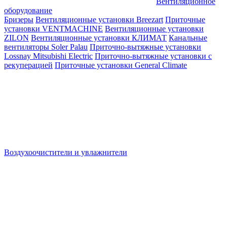
Вентиляционное
оборудование
Бризеры
Вентиляционные установки Breezart
Приточные
установки VENTMACHINE
Вентиляционные установки
ZILON
Вентиляционные установки КЛИМАТ
Канальные
вентиляторы Soler Palau
Приточно-вытяжные установки
Lossnay Mitsubishi Electric
Приточно-вытяжные установки с
рекуперацией
Приточные установки General Climate
Воздухоочистители и увлажнители