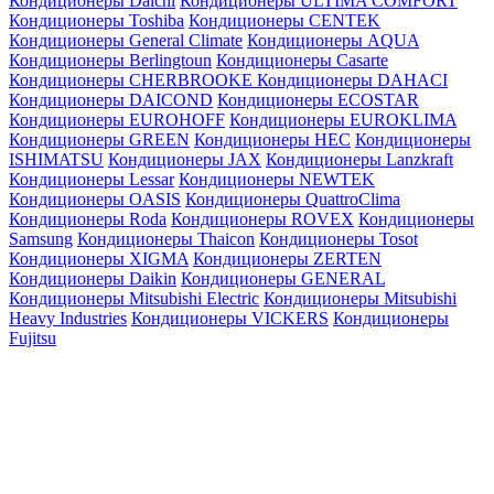
Кондиционеры Daichi
Кондиционеры ULTIMA COMFORT
Кондиционеры Toshiba
Кондиционеры CENTEK
Кондиционеры General Climate
Кондиционеры AQUA
Кондиционеры Berlingtoun
Кондиционеры Casarte
Кондиционеры CHERBROOKE
Кондиционеры DAHACI
Кондиционеры DAICOND
Кондиционеры ECOSTAR
Кондиционеры EUROHOFF
Кондиционеры EUROKLIMA
Кондиционеры GREEN
Кондиционеры HEC
Кондиционеры
ISHIMATSU
Кондиционеры JAX
Кондиционеры Lanzkraft
Кондиционеры Lessar
Кондиционеры NEWTEK
Кондиционеры OASIS
Кондиционеры QuattroClima
Кондиционеры Roda
Кондиционеры ROVEX
Кондиционеры
Samsung
Кондиционеры Thaicon
Кондиционеры Tosot
Кондиционеры XIGMA
Кондиционеры ZERTEN
Кондиционеры Daikin
Кондиционеры GENERAL
Кондиционеры Mitsubishi Electric
Кондиционеры Mitsubishi
Heavy Industries
Кондиционеры VICKERS
Кондиционеры
Fujitsu