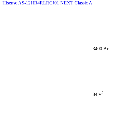
Hisense AS-12HR4RLRCJ01 NEXT Classic A
3400 Вт
2
34 м