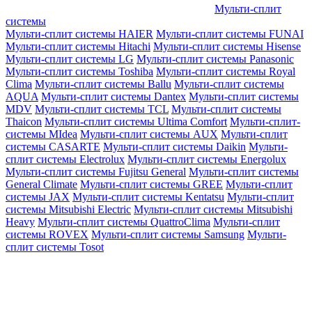
Мульти-сплит
системы
Мульти-сплит системы HAIER
Мульти-сплит системы FUNAI
Мульти-сплит системы Hitachi
Мульти-сплит системы Hisense
Мульти-сплит системы LG
Мульти-сплит системы Panasonic
Мульти-сплит системы Toshiba
Мульти-сплит системы Royal
Clima
Мульти-сплит системы Ballu
Мульти-сплит системы
AQUA
Мульти-сплит системы Dantex
Мульти-сплит системы
MDV
Мульти-сплит системы TCL
Мульти-сплит системы
Thaicon
Мульти-сплит системы Ultima Comfort
Мульти-сплит-
системы MIdea
Мульти-сплит системы AUX
Мульти-сплит
системы CASARTE
Мульти-сплит системы Daikin
Мульти-
сплит системы Electrolux
Мульти-сплит системы Energolux
Мульти-сплит системы Fujitsu General
Мульти-сплит системы
General Climate
Мульти-сплит системы GREE
Мульти-сплит
системы JAX
Мульти-сплит системы Kentatsu
Мульти-сплит
системы Mitsubishi Electric
Мульти-сплит системы Mitsubishi
Heavy
Мульти-сплит системы QuattroClima
Мульти-сплит
системы ROVEX
Мульти-сплит системы Samsung
Мульти-
сплит системы Tosot