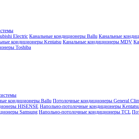
истемы
ishi Electric
Канальные кондиционеры Ballu
Канальные кондиц
ьные кондиционеры Kentatsu
Канальные кондиционеры MDV
Ка
онеры Toshiba
системы
ные кондиционеры Ballu
Потолочные кондиционеры General Clim
ционеры HISENSE
Напольно-потолочные кондиционеры Kentats
ционеры Samsung
Напольно-потолочные кондиционеры TCL
Пот