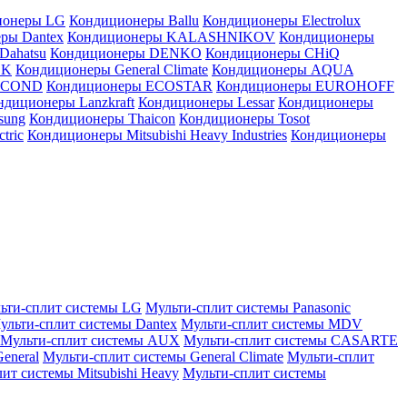
ионеры LG
Кондиционеры Ballu
Кондиционеры Electrolux
ры Dantex
Кондиционеры KALASHNIKOV
Кондиционеры
Dahatsu
Кондиционеры DENKO
Кондиционеры CHiQ
EK
Кондиционеры General Climate
Кондиционеры AQUA
AICOND
Кондиционеры ECOSTAR
Кондиционеры EUROHOFF
ндиционеры Lanzkraft
Кондиционеры Lessar
Кондиционеры
sung
Кондиционеры Thaicon
Кондиционеры Tosot
tric
Кондиционеры Mitsubishi Heavy Industries
Кондиционеры
ьти-сплит системы LG
Мульти-сплит системы Panasonic
ульти-сплит системы Dantex
Мульти-сплит системы MDV
Мульти-сплит системы AUX
Мульти-сплит системы CASARTE
eneral
Мульти-сплит системы General Climate
Мульти-сплит
ит системы Mitsubishi Heavy
Мульти-сплит системы