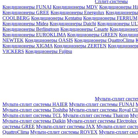
Сплит-системы
Кондиционеры FUNAI
Кондиционеры MDV
Кондиционеры Hi
Кондиционеры GREE
Кондиционеры Energolux
Кондиционеры
СOOLBERG
Кондиционеры Kentatsu
Кондиционеры FERRUM
Кондиционеры Midea
Кондиционеры Daichi
Кондиционеры U
Кондиционеры Berlingtoun
Кондиционеры Casarte
Кондицион
Кондиционеры EUROKLIMA
Кондиционеры GREEN
Кондиц
NEWTEK
Кондиционеры OASIS
Кондиционеры QuattroClima
Кондиционеры XIGMA
Кондиционеры ZERTEN
Кондиционеры
VICKERS
Кондиционеры Fujitsu
Мульти-сплит сист
Мульти-сплит системы HAIER
Мульти-сплит системы FUNAI
М
Мульти-сплит системы Toshiba
Мульти-сплит системы Royal Cl
Мульти-сплит системы TCL
Мульти-сплит системы Thaicon
Мул
Мульти-сплит системы Daikin
Мульти-сплит системы Electrolux
системы GREE
Мульти-сплит системы JAX
Мульти-сплит сист
QuattroClima
Мульти-сплит системы ROVEX
Мульти-сплит сис