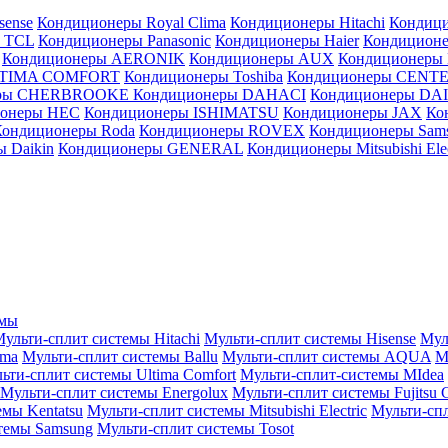
sense
Кондиционеры Royal Clima
Кондиционеры Hitachi
Кондиц
 TCL
Кондиционеры Panasonic
Кондиционеры Haier
Кондиционе
Кондиционеры AERONIK
Кондиционеры AUX
Кондиционеры 
LTIMA COMFORT
Кондиционеры Toshiba
Кондиционеры CENT
еры CHERBROOKE
Кондиционеры DAHACI
Кондиционеры D
ионеры HEC
Кондиционеры ISHIMATSU
Кондиционеры JAX
Ко
Кондиционеры Roda
Кондиционеры ROVEX
Кондиционеры Sam
 Daikin
Кондиционеры GENERAL
Кондиционеры Mitsubishi Elec
емы
ульти-сплит системы Hitachi
Мульти-сплит системы Hisense
Мул
ima
Мульти-сплит системы Ballu
Мульти-сплит системы AQUA
М
ьти-сплит системы Ultima Comfort
Мульти-сплит-системы MIdea
Мульти-сплит системы Energolux
Мульти-сплит системы Fujitsu G
емы Kentatsu
Мульти-сплит системы Mitsubishi Electric
Мульти-спл
темы Samsung
Мульти-сплит системы Tosot