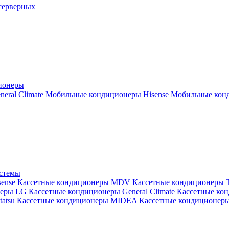
серверных
ионеры
ral Climate
Мобильные кондиционеры Hisense
Мобильные конд
истемы
ense
Кассетные кондиционеры MDV
Кассетные кондиционеры 
неры LG
Кассетные кондиционеры General Climate
Кассетные конд
atsu
Кассетные кондиционеры MIDEA
Кассетные кондиционер