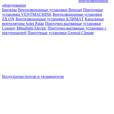
Вентиляционное
оборудование
Бризеры
Вентиляционные установки Breezart
Приточные
установки VENTMACHINE
Вентиляционные установки
ZILON
Вентиляционные установки КЛИМАТ
Канальные
вентиляторы Soler Palau
Приточно-вытяжные установки
Lossnay Mitsubishi Electric
Приточно-вытяжные установки с
рекуперацией
Приточные установки General Climate
Воздухоочистители и увлажнители