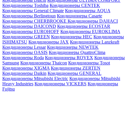
Кондиционеры Daichi
Кондиционеры ULTIMA COMFORT
Кондиционеры Toshiba
Кондиционеры CENTEK
Кондиционеры General Climate
Кондиционеры AQUA
Кондиционеры Berlingtoun
Кондиционеры Casarte
Кондиционеры CHERBROOKE
Кондиционеры DAHACI
Кондиционеры DAICOND
Кондиционеры ECOSTAR
Кондиционеры EUROHOFF
Кондиционеры EUROKLIMA
Кондиционеры GREEN
Кондиционеры HEC
Кондиционеры
ISHIMATSU
Кондиционеры JAX
Кондиционеры Lanzkraft
Кондиционеры Lessar
Кондиционеры NEWTEK
Кондиционеры OASIS
Кондиционеры QuattroClima
Кондиционеры Roda
Кондиционеры ROVEX
Кондиционеры
Samsung
Кондиционеры Thaicon
Кондиционеры Tosot
Кондиционеры XIGMA
Кондиционеры ZERTEN
Кондиционеры Daikin
Кондиционеры GENERAL
Кондиционеры Mitsubishi Electric
Кондиционеры Mitsubishi
Heavy Industries
Кондиционеры VICKERS
Кондиционеры
Fujitsu