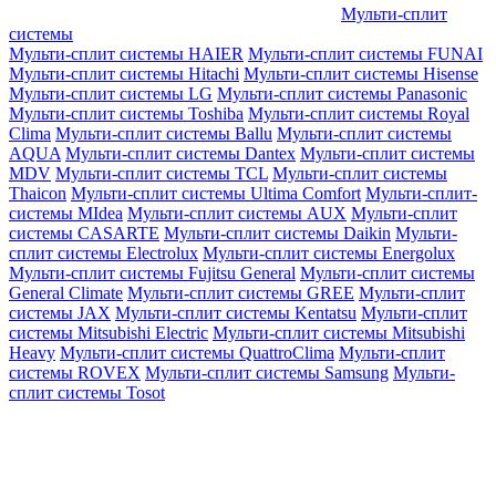
Мульти-сплит
системы
Мульти-сплит системы HAIER
Мульти-сплит системы FUNAI
Мульти-сплит системы Hitachi
Мульти-сплит системы Hisense
Мульти-сплит системы LG
Мульти-сплит системы Panasonic
Мульти-сплит системы Toshiba
Мульти-сплит системы Royal
Clima
Мульти-сплит системы Ballu
Мульти-сплит системы
AQUA
Мульти-сплит системы Dantex
Мульти-сплит системы
MDV
Мульти-сплит системы TCL
Мульти-сплит системы
Thaicon
Мульти-сплит системы Ultima Comfort
Мульти-сплит-
системы MIdea
Мульти-сплит системы AUX
Мульти-сплит
системы CASARTE
Мульти-сплит системы Daikin
Мульти-
сплит системы Electrolux
Мульти-сплит системы Energolux
Мульти-сплит системы Fujitsu General
Мульти-сплит системы
General Climate
Мульти-сплит системы GREE
Мульти-сплит
системы JAX
Мульти-сплит системы Kentatsu
Мульти-сплит
системы Mitsubishi Electric
Мульти-сплит системы Mitsubishi
Heavy
Мульти-сплит системы QuattroClima
Мульти-сплит
системы ROVEX
Мульти-сплит системы Samsung
Мульти-
сплит системы Tosot