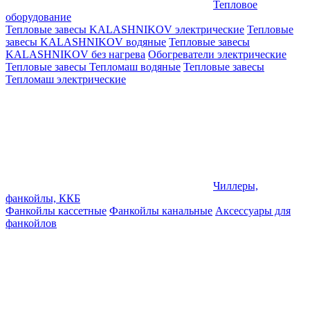
Тепловое
оборудование
Тепловые завесы KALASHNIKOV электрические
Тепловые
завесы KALASHNIKOV водяные
Тепловые завесы
KALASHNIKOV без нагрева
Обогреватели электрические
Тепловые завесы Тепломаш водяные
Тепловые завесы
Тепломаш электрические
Чиллеры,
фанкойлы, ККБ
Фанкойлы кассетные
Фанкойлы канальные
Аксессуары для
фанкойлов