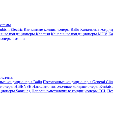
истемы
ishi Electric
Канальные кондиционеры Ballu
Канальные кондиц
ьные кондиционеры Kentatsu
Канальные кондиционеры MDV
Ка
онеры Toshiba
системы
ные кондиционеры Ballu
Потолочные кондиционеры General Clim
ционеры HISENSE
Напольно-потолочные кондиционеры Kentats
ционеры Samsung
Напольно-потолочные кондиционеры TCL
Пот