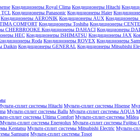
sense
Кондиционеры Royal Clima
Кондиционеры Hitachi
Кондиц
 TCL
Кондиционеры Panasonic
Кондиционеры Haier
Кондиционе
Кондиционеры AERONIK
Кондиционеры AUX
Кондиционеры 
LTIMA COMFORT
Кондиционеры Toshiba
Кондиционеры CENT
еры CHERBROOKE
Кондиционеры DAHACI
Кондиционеры D
ионеры HEC
Кондиционеры ISHIMATSU
Кондиционеры JAX
Ко
Кондиционеры Roda
Кондиционеры ROVEX
Кондиционеры Sam
 Daikin
Кондиционеры GENERAL
Кондиционеры Mitsubishi Elec
емы
ульти-сплит системы Hitachi
Мульти-сплит системы Hisense
Мул
ima
Мульти-сплит системы Ballu
Мульти-сплит системы AQUA
М
ьти-сплит системы Ultima Comfort
Мульти-сплит-системы MIdea
Мульти-сплит системы Energolux
Мульти-сплит системы Fujitsu G
емы Kentatsu
Мульти-сплит системы Mitsubishi Electric
Мульти-спл
темы Samsung
Мульти-сплит системы Tosot