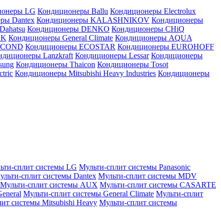
ионеры LG
Кондиционеры Ballu
Кондиционеры Electrolux
ры Dantex
Кондиционеры KALASHNIKOV
Кондиционеры
Dahatsu
Кондиционеры DENKO
Кондиционеры CHiQ
EK
Кондиционеры General Climate
Кондиционеры AQUA
AICOND
Кондиционеры ECOSTAR
Кондиционеры EUROHOFF
ндиционеры Lanzkraft
Кондиционеры Lessar
Кондиционеры
sung
Кондиционеры Thaicon
Кондиционеры Tosot
tric
Кондиционеры Mitsubishi Heavy Industries
Кондиционеры
ьти-сплит системы LG
Мульти-сплит системы Panasonic
ульти-сплит системы Dantex
Мульти-сплит системы MDV
Мульти-сплит системы AUX
Мульти-сплит системы CASARTE
eneral
Мульти-сплит системы General Climate
Мульти-сплит
ит системы Mitsubishi Heavy
Мульти-сплит системы