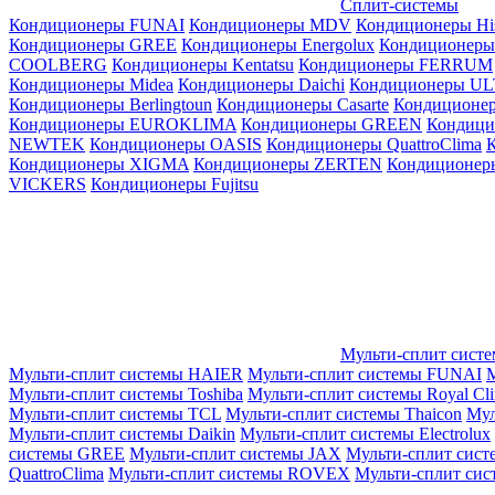
Сплит-системы
Кондиционеры FUNAI
Кондиционеры MDV
Кондиционеры Hi
Кондиционеры GREE
Кондиционеры Energolux
Кондиционеры
СOOLBERG
Кондиционеры Kentatsu
Кондиционеры FERRUM
Кондиционеры Midea
Кондиционеры Daichi
Кондиционеры U
Кондиционеры Berlingtoun
Кондиционеры Casarte
Кондицион
Кондиционеры EUROKLIMA
Кондиционеры GREEN
Кондиц
NEWTEK
Кондиционеры OASIS
Кондиционеры QuattroClima
Кондиционеры XIGMA
Кондиционеры ZERTEN
Кондиционеры
VICKERS
Кондиционеры Fujitsu
Мульти-сплит сист
Мульти-сплит системы HAIER
Мульти-сплит системы FUNAI
М
Мульти-сплит системы Toshiba
Мульти-сплит системы Royal Cl
Мульти-сплит системы TCL
Мульти-сплит системы Thaicon
Мул
Мульти-сплит системы Daikin
Мульти-сплит системы Electrolux
системы GREE
Мульти-сплит системы JAX
Мульти-сплит сист
QuattroClima
Мульти-сплит системы ROVEX
Мульти-сплит сис