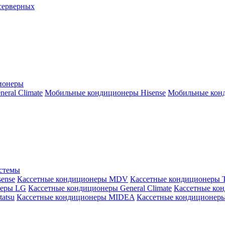
серверных
ионеры
ral Climate
Мобильные кондиционеры Hisense
Мобильные конд
истемы
ense
Кассетные кондиционеры MDV
Кассетные кондиционеры 
неры LG
Кассетные кондиционеры General Climate
Кассетные конд
atsu
Кассетные кондиционеры MIDEA
Кассетные кондиционер