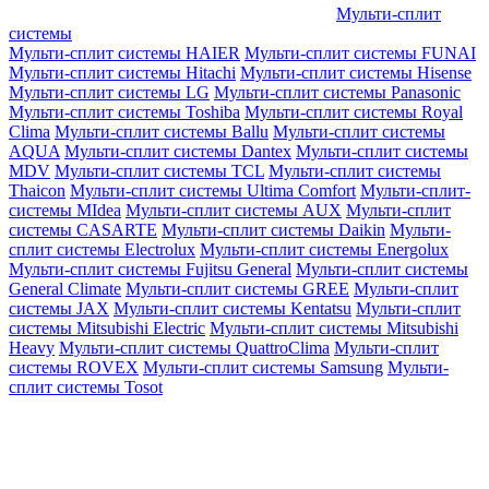
Мульти-сплит
системы
Мульти-сплит системы HAIER
Мульти-сплит системы FUNAI
Мульти-сплит системы Hitachi
Мульти-сплит системы Hisense
Мульти-сплит системы LG
Мульти-сплит системы Panasonic
Мульти-сплит системы Toshiba
Мульти-сплит системы Royal
Clima
Мульти-сплит системы Ballu
Мульти-сплит системы
AQUA
Мульти-сплит системы Dantex
Мульти-сплит системы
MDV
Мульти-сплит системы TCL
Мульти-сплит системы
Thaicon
Мульти-сплит системы Ultima Comfort
Мульти-сплит-
системы MIdea
Мульти-сплит системы AUX
Мульти-сплит
системы CASARTE
Мульти-сплит системы Daikin
Мульти-
сплит системы Electrolux
Мульти-сплит системы Energolux
Мульти-сплит системы Fujitsu General
Мульти-сплит системы
General Climate
Мульти-сплит системы GREE
Мульти-сплит
системы JAX
Мульти-сплит системы Kentatsu
Мульти-сплит
системы Mitsubishi Electric
Мульти-сплит системы Mitsubishi
Heavy
Мульти-сплит системы QuattroClima
Мульти-сплит
системы ROVEX
Мульти-сплит системы Samsung
Мульти-
сплит системы Tosot