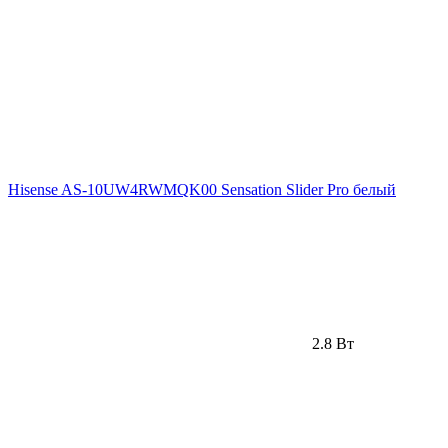
Hisense AS-10UW4RWMQK00 Sensation Slider Pro белый
2.8 Вт