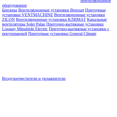
Вентиляционное
оборудование
Бризеры
Вентиляционные установки Breezart
Приточные
установки VENTMACHINE
Вентиляционные установки
ZILON
Вентиляционные установки КЛИМАТ
Канальные
вентиляторы Soler Palau
Приточно-вытяжные установки
Lossnay Mitsubishi Electric
Приточно-вытяжные установки с
рекуперацией
Приточные установки General Climate
Воздухоочистители и увлажнители