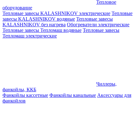
Тепловое
оборудование
Тепловые завесы KALASHNIKOV электрические
Тепловые
завесы KALASHNIKOV водяные
Тепловые завесы
KALASHNIKOV без нагрева
Обогреватели электрические
Тепловые завесы Тепломаш водяные
Тепловые завесы
Тепломаш электрические
Чиллеры,
фанкойлы, ККБ
Фанкойлы кассетные
Фанкойлы канальные
Аксессуары для
фанкойлов