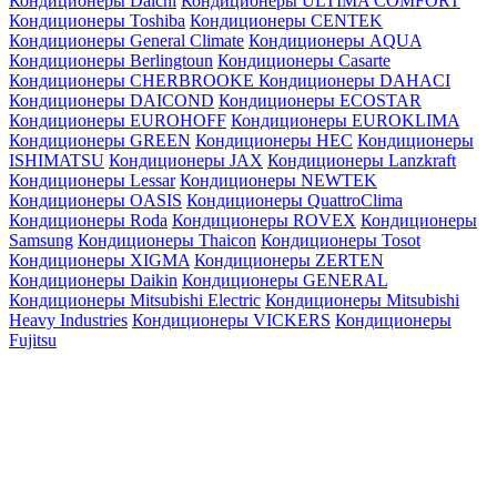
Кондиционеры Daichi
Кондиционеры ULTIMA COMFORT
Кондиционеры Toshiba
Кондиционеры CENTEK
Кондиционеры General Climate
Кондиционеры AQUA
Кондиционеры Berlingtoun
Кондиционеры Casarte
Кондиционеры CHERBROOKE
Кондиционеры DAHACI
Кондиционеры DAICOND
Кондиционеры ECOSTAR
Кондиционеры EUROHOFF
Кондиционеры EUROKLIMA
Кондиционеры GREEN
Кондиционеры HEC
Кондиционеры
ISHIMATSU
Кондиционеры JAX
Кондиционеры Lanzkraft
Кондиционеры Lessar
Кондиционеры NEWTEK
Кондиционеры OASIS
Кондиционеры QuattroClima
Кондиционеры Roda
Кондиционеры ROVEX
Кондиционеры
Samsung
Кондиционеры Thaicon
Кондиционеры Tosot
Кондиционеры XIGMA
Кондиционеры ZERTEN
Кондиционеры Daikin
Кондиционеры GENERAL
Кондиционеры Mitsubishi Electric
Кондиционеры Mitsubishi
Heavy Industries
Кондиционеры VICKERS
Кондиционеры
Fujitsu