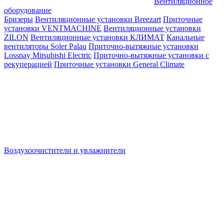
Вентиляционное
оборудование
Бризеры
Вентиляционные установки Breezart
Приточные
установки VENTMACHINE
Вентиляционные установки
ZILON
Вентиляционные установки КЛИМАТ
Канальные
вентиляторы Soler Palau
Приточно-вытяжные установки
Lossnay Mitsubishi Electric
Приточно-вытяжные установки с
рекуперацией
Приточные установки General Climate
Воздухоочистители и увлажнители