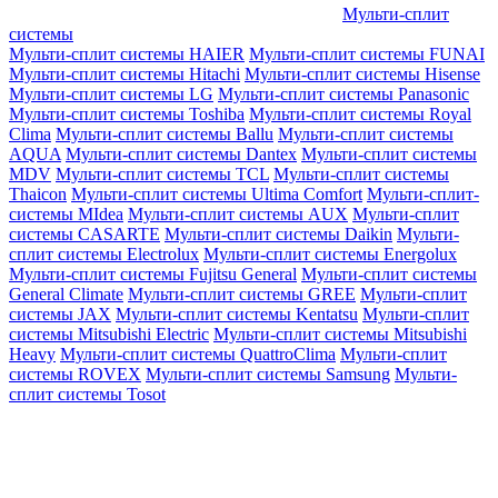
Мульти-сплит
системы
Мульти-сплит системы HAIER
Мульти-сплит системы FUNAI
Мульти-сплит системы Hitachi
Мульти-сплит системы Hisense
Мульти-сплит системы LG
Мульти-сплит системы Panasonic
Мульти-сплит системы Toshiba
Мульти-сплит системы Royal
Clima
Мульти-сплит системы Ballu
Мульти-сплит системы
AQUA
Мульти-сплит системы Dantex
Мульти-сплит системы
MDV
Мульти-сплит системы TCL
Мульти-сплит системы
Thaicon
Мульти-сплит системы Ultima Comfort
Мульти-сплит-
системы MIdea
Мульти-сплит системы AUX
Мульти-сплит
системы CASARTE
Мульти-сплит системы Daikin
Мульти-
сплит системы Electrolux
Мульти-сплит системы Energolux
Мульти-сплит системы Fujitsu General
Мульти-сплит системы
General Climate
Мульти-сплит системы GREE
Мульти-сплит
системы JAX
Мульти-сплит системы Kentatsu
Мульти-сплит
системы Mitsubishi Electric
Мульти-сплит системы Mitsubishi
Heavy
Мульти-сплит системы QuattroClima
Мульти-сплит
системы ROVEX
Мульти-сплит системы Samsung
Мульти-
сплит системы Tosot