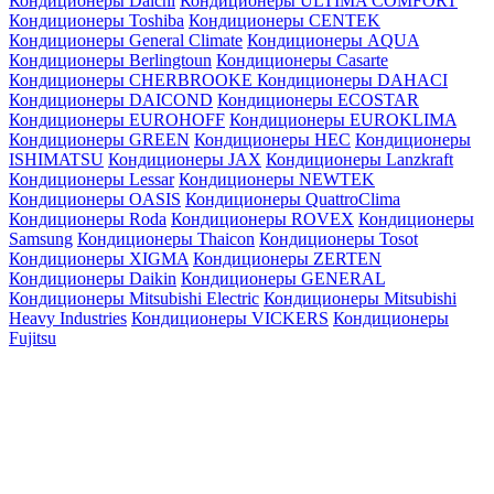
Кондиционеры Daichi
Кондиционеры ULTIMA COMFORT
Кондиционеры Toshiba
Кондиционеры CENTEK
Кондиционеры General Climate
Кондиционеры AQUA
Кондиционеры Berlingtoun
Кондиционеры Casarte
Кондиционеры CHERBROOKE
Кондиционеры DAHACI
Кондиционеры DAICOND
Кондиционеры ECOSTAR
Кондиционеры EUROHOFF
Кондиционеры EUROKLIMA
Кондиционеры GREEN
Кондиционеры HEC
Кондиционеры
ISHIMATSU
Кондиционеры JAX
Кондиционеры Lanzkraft
Кондиционеры Lessar
Кондиционеры NEWTEK
Кондиционеры OASIS
Кондиционеры QuattroClima
Кондиционеры Roda
Кондиционеры ROVEX
Кондиционеры
Samsung
Кондиционеры Thaicon
Кондиционеры Tosot
Кондиционеры XIGMA
Кондиционеры ZERTEN
Кондиционеры Daikin
Кондиционеры GENERAL
Кондиционеры Mitsubishi Electric
Кондиционеры Mitsubishi
Heavy Industries
Кондиционеры VICKERS
Кондиционеры
Fujitsu