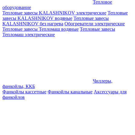
Тепловое
оборудование
Тепловые завесы KALASHNIKOV электрические
Тепловые
завесы KALASHNIKOV водяные
Тепловые завесы
KALASHNIKOV без нагрева
Обогреватели электрические
Тепловые завесы Тепломаш водяные
Тепловые завесы
Тепломаш электрические
Чиллеры,
фанкойлы, ККБ
Фанкойлы кассетные
Фанкойлы канальные
Аксессуары для
фанкойлов