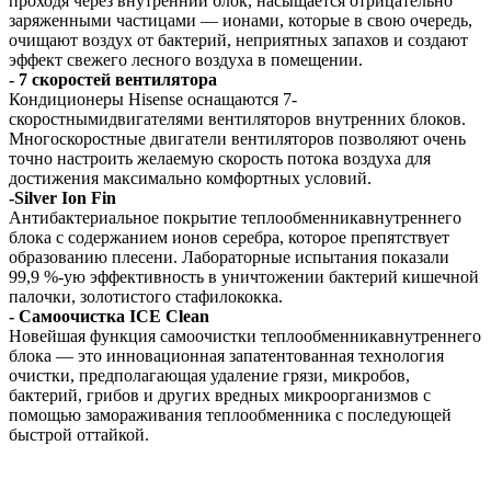
проходя через внутренний блок, насыщается отрицательно
заряженными частицами — ионами, которые в свою очередь,
очищают воздух от бактерий, неприятных запахов и создают
эффект свежего лесного воздуха в помещении.
- 7 скоростей вентилятора
Кондиционеры Hisense оснащаются 7-
скоростнымидвигателями вентиляторов внутренних блоков.
Многоскоростные двигатели вентиляторов позволяют очень
точно настроить желаемую скорость потока воздуха для
достижения максимально комфортных условий.
-Silver Ion Fin
Антибактериальное покрытие теплообменникавнутреннего
блока с содержанием ионов серебра, которое препятствует
образованию плесени. Лабораторные испытания показали
99,9 %-ую эффективность в уничтожении бактерий кишечной
палочки, золотистого стафилококка.
- Самоочистка ICE Clean
Новейшая функция самоочистки теплообменникавнутреннего
блока — это инновационная запатентованная технология
очистки, предполагающая удаление грязи, микробов,
бактерий, грибов и других вредных микроорганизмов с
помощью замораживания теплообменника с последующей
быстрой оттайкой.