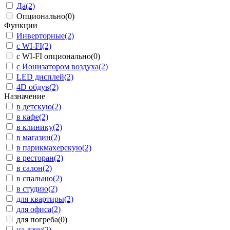
Да
(2)
Опционально
(0)
Функции
Инверторные
(2)
с WI-FI
(2)
с WI-FI опционально
(0)
с Ионизатором воздуха
(2)
LED дисплей
(2)
4D обдув
(2)
Назначение
в детскую
(2)
в кафе
(2)
в клинику
(2)
в магазин
(2)
в парикмахерскую
(2)
в ресторан
(2)
в салон
(2)
в спальню
(2)
в студию
(2)
для квартиры
(2)
для офиса
(2)
для погреба
(0)
на дачу
(2)