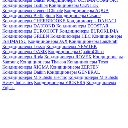
Кондиционеры Daichi
Кондиционеры ULTIMA COMFORT
Кондиционеры Toshiba
Кондиционеры CENTEK
Кондиционеры General Climate
Кондиционеры AQUA
Кондиционеры Berlingtoun
Кондиционеры Casarte
Кондиционеры CHERBROOKE
Кондиционеры DAHACI
Кондиционеры DAICOND
Кондиционеры ECOSTAR
Кондиционеры EUROHOFF
Кондиционеры EUROKLIMA
Кондиционеры GREEN
Кондиционеры HEC
Кондиционеры
ISHIMATSU
Кондиционеры JAX
Кондиционеры Lanzkraft
Кондиционеры Lessar
Кондиционеры NEWTEK
Кондиционеры OASIS
Кондиционеры QuattroClima
Кондиционеры Roda
Кондиционеры ROVEX
Кондиционеры
Samsung
Кондиционеры Thaicon
Кондиционеры Tosot
Кондиционеры XIGMA
Кондиционеры ZERTEN
Кондиционеры Daikin
Кондиционеры GENERAL
Кондиционеры Mitsubishi Electric
Кондиционеры Mitsubishi
Heavy Industries
Кондиционеры VICKERS
Кондиционеры
Fujitsu