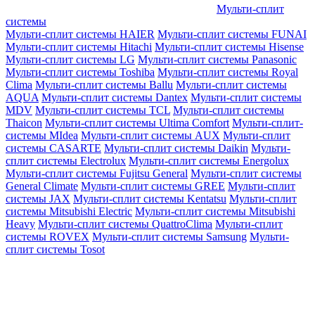
Мульти-сплит
системы
Мульти-сплит системы HAIER
Мульти-сплит системы FUNAI
Мульти-сплит системы Hitachi
Мульти-сплит системы Hisense
Мульти-сплит системы LG
Мульти-сплит системы Panasonic
Мульти-сплит системы Toshiba
Мульти-сплит системы Royal
Clima
Мульти-сплит системы Ballu
Мульти-сплит системы
AQUA
Мульти-сплит системы Dantex
Мульти-сплит системы
MDV
Мульти-сплит системы TCL
Мульти-сплит системы
Thaicon
Мульти-сплит системы Ultima Comfort
Мульти-сплит-
системы MIdea
Мульти-сплит системы AUX
Мульти-сплит
системы CASARTE
Мульти-сплит системы Daikin
Мульти-
сплит системы Electrolux
Мульти-сплит системы Energolux
Мульти-сплит системы Fujitsu General
Мульти-сплит системы
General Climate
Мульти-сплит системы GREE
Мульти-сплит
системы JAX
Мульти-сплит системы Kentatsu
Мульти-сплит
системы Mitsubishi Electric
Мульти-сплит системы Mitsubishi
Heavy
Мульти-сплит системы QuattroClima
Мульти-сплит
системы ROVEX
Мульти-сплит системы Samsung
Мульти-
сплит системы Tosot