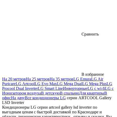
Сравнить
В избранное
На 20 метров
На 25 метров
На 35 метров
LG Emura
LG Air
Puricare
LG Artcool
LG Evo Max
LG Mega Dual
LG Mega Plus
LG
Procool Dual Inverter
LG Smart Line
Инверторные
LG с wi-fi
LG с
Ионизатором воздуха
В детскую
В спальню
Для квартиры
В
офис
На дачу
Все кондиционеры LG
серии ARTCOOL Gallery
LSD Inverter
Кондиционеры LG серии artcool gallery lsd inverter по
выгодным ценам с быстрой доставкой по Краснодаре и
области, технические характеристики , отзывы и скидки. Вы