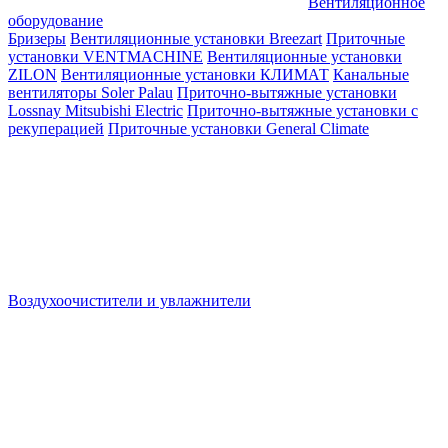
Вентиляционное
оборудование
Бризеры
Вентиляционные установки Breezart
Приточные
установки VENTMACHINE
Вентиляционные установки
ZILON
Вентиляционные установки КЛИМАТ
Канальные
вентиляторы Soler Palau
Приточно-вытяжные установки
Lossnay Mitsubishi Electric
Приточно-вытяжные установки с
рекуперацией
Приточные установки General Climate
Воздухоочистители и увлажнители