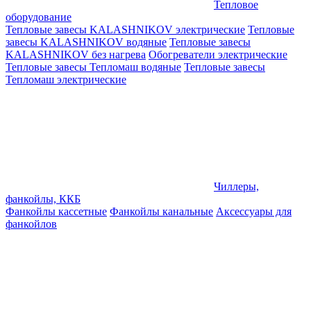
Тепловое
оборудование
Тепловые завесы KALASHNIKOV электрические
Тепловые
завесы KALASHNIKOV водяные
Тепловые завесы
KALASHNIKOV без нагрева
Обогреватели электрические
Тепловые завесы Тепломаш водяные
Тепловые завесы
Тепломаш электрические
Чиллеры,
фанкойлы, ККБ
Фанкойлы кассетные
Фанкойлы канальные
Аксессуары для
фанкойлов