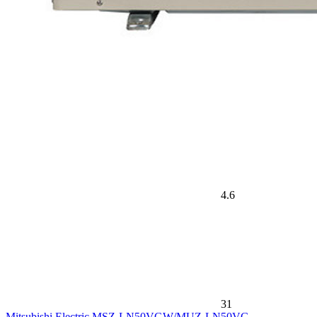
4.6
31
Mitsubishi Electric MSZ-LN50VGW/MUZ-LN50VG