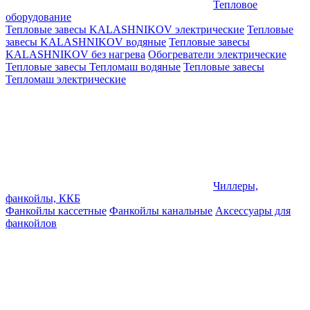
Тепловое
оборудование
Тепловые завесы KALASHNIKOV электрические
Тепловые
завесы KALASHNIKOV водяные
Тепловые завесы
KALASHNIKOV без нагрева
Обогреватели электрические
Тепловые завесы Тепломаш водяные
Тепловые завесы
Тепломаш электрические
Чиллеры,
фанкойлы, ККБ
Фанкойлы кассетные
Фанкойлы канальные
Аксессуары для
фанкойлов