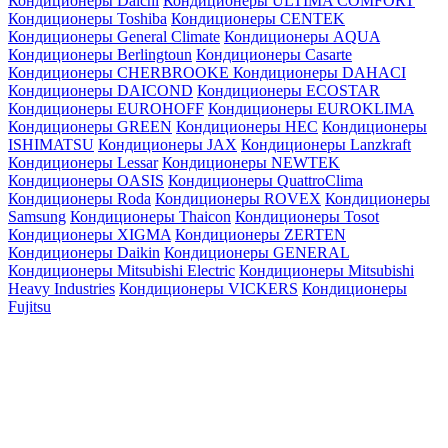
Кондиционеры Daichi
Кондиционеры ULTIMA COMFORT
Кондиционеры Toshiba
Кондиционеры CENTEK
Кондиционеры General Climate
Кондиционеры AQUA
Кондиционеры Berlingtoun
Кондиционеры Casarte
Кондиционеры CHERBROOKE
Кондиционеры DAHACI
Кондиционеры DAICOND
Кондиционеры ECOSTAR
Кондиционеры EUROHOFF
Кондиционеры EUROKLIMA
Кондиционеры GREEN
Кондиционеры HEC
Кондиционеры
ISHIMATSU
Кондиционеры JAX
Кондиционеры Lanzkraft
Кондиционеры Lessar
Кондиционеры NEWTEK
Кондиционеры OASIS
Кондиционеры QuattroClima
Кондиционеры Roda
Кондиционеры ROVEX
Кондиционеры
Samsung
Кондиционеры Thaicon
Кондиционеры Tosot
Кондиционеры XIGMA
Кондиционеры ZERTEN
Кондиционеры Daikin
Кондиционеры GENERAL
Кондиционеры Mitsubishi Electric
Кондиционеры Mitsubishi
Heavy Industries
Кондиционеры VICKERS
Кондиционеры
Fujitsu