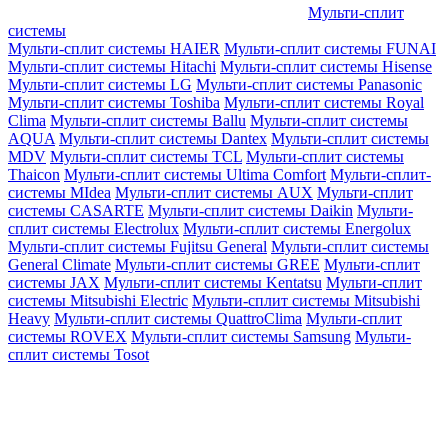
Мульти-сплит
системы
Мульти-сплит системы HAIER
Мульти-сплит системы FUNAI
Мульти-сплит системы Hitachi
Мульти-сплит системы Hisense
Мульти-сплит системы LG
Мульти-сплит системы Panasonic
Мульти-сплит системы Toshiba
Мульти-сплит системы Royal
Clima
Мульти-сплит системы Ballu
Мульти-сплит системы
AQUA
Мульти-сплит системы Dantex
Мульти-сплит системы
MDV
Мульти-сплит системы TCL
Мульти-сплит системы
Thaicon
Мульти-сплит системы Ultima Comfort
Мульти-сплит-
системы MIdea
Мульти-сплит системы AUX
Мульти-сплит
системы CASARTE
Мульти-сплит системы Daikin
Мульти-
сплит системы Electrolux
Мульти-сплит системы Energolux
Мульти-сплит системы Fujitsu General
Мульти-сплит системы
General Climate
Мульти-сплит системы GREE
Мульти-сплит
системы JAX
Мульти-сплит системы Kentatsu
Мульти-сплит
системы Mitsubishi Electric
Мульти-сплит системы Mitsubishi
Heavy
Мульти-сплит системы QuattroClima
Мульти-сплит
системы ROVEX
Мульти-сплит системы Samsung
Мульти-
сплит системы Tosot