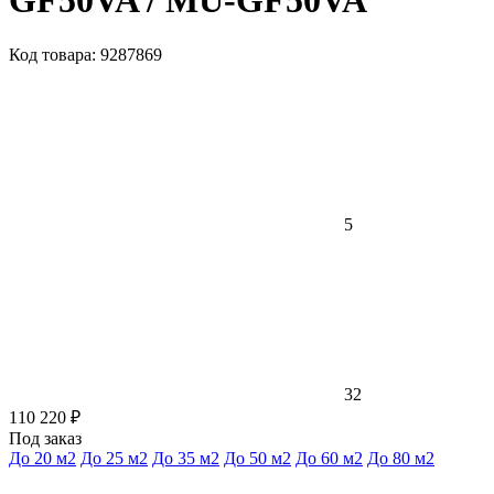
GF50VA / MU-GF50VA
Код товара: 9287869
5
32
110 220 ₽
Под заказ
До 20 м2
До 25 м2
До 35 м2
До 50 м2
До 60 м2
До 80 м2