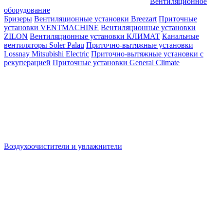
Вентиляционное
оборудование
Бризеры
Вентиляционные установки Breezart
Приточные
установки VENTMACHINE
Вентиляционные установки
ZILON
Вентиляционные установки КЛИМАТ
Канальные
вентиляторы Soler Palau
Приточно-вытяжные установки
Lossnay Mitsubishi Electric
Приточно-вытяжные установки с
рекуперацией
Приточные установки General Climate
Воздухоочистители и увлажнители