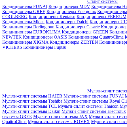
Сплит-системы
Кондиционеры FUNAI
Кондиционеры MDV
Кондиционеры Hi
Кондиционеры GREE
Кондиционеры Energolux
Кондиционеры
СOOLBERG
Кондиционеры Kentatsu
Кондиционеры FERRUM
Кондиционеры Midea
Кондиционеры Daichi
Кондиционеры U
Кондиционеры Berlingtoun
Кондиционеры Casarte
Кондицион
Кондиционеры EUROKLIMA
Кондиционеры GREEN
Кондиц
NEWTEK
Кондиционеры OASIS
Кондиционеры QuattroClima
Кондиционеры XIGMA
Кондиционеры ZERTEN
Кондиционеры
VICKERS
Кондиционеры Fujitsu
Мульти-сплит сист
Мульти-сплит системы HAIER
Мульти-сплит системы FUNAI
М
Мульти-сплит системы Toshiba
Мульти-сплит системы Royal Cl
Мульти-сплит системы TCL
Мульти-сплит системы Thaicon
Мул
Мульти-сплит системы Daikin
Мульти-сплит системы Electrolux
системы GREE
Мульти-сплит системы JAX
Мульти-сплит сист
QuattroClima
Мульти-сплит системы ROVEX
Мульти-сплит сис