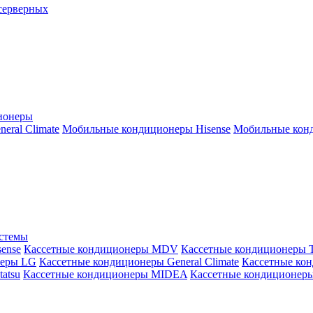
серверных
ионеры
ral Climate
Мобильные кондиционеры Hisense
Мобильные конд
истемы
ense
Кассетные кондиционеры MDV
Кассетные кондиционеры 
неры LG
Кассетные кондиционеры General Climate
Кассетные конд
atsu
Кассетные кондиционеры MIDEA
Кассетные кондиционер