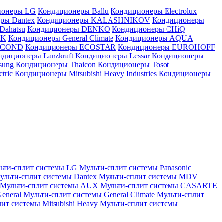
ионеры LG
Кондиционеры Ballu
Кондиционеры Electrolux
ры Dantex
Кондиционеры KALASHNIKOV
Кондиционеры
Dahatsu
Кондиционеры DENKO
Кондиционеры CHiQ
EK
Кондиционеры General Climate
Кондиционеры AQUA
AICOND
Кондиционеры ECOSTAR
Кондиционеры EUROHOFF
ндиционеры Lanzkraft
Кондиционеры Lessar
Кондиционеры
sung
Кондиционеры Thaicon
Кондиционеры Tosot
tric
Кондиционеры Mitsubishi Heavy Industries
Кондиционеры
ьти-сплит системы LG
Мульти-сплит системы Panasonic
ульти-сплит системы Dantex
Мульти-сплит системы MDV
Мульти-сплит системы AUX
Мульти-сплит системы CASARTE
eneral
Мульти-сплит системы General Climate
Мульти-сплит
ит системы Mitsubishi Heavy
Мульти-сплит системы