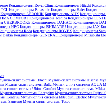
sense
Кондиционеры Royal Clima
Кондиционеры Hitachi
Кондиц
 TCL
Кондиционеры Panasonic
Кондиционеры Haier
Кондиционе
Кондиционеры AERONIK
Кондиционеры AUX
Кондиционеры 
LTIMA COMFORT
Кондиционеры Toshiba
Кондиционеры CENT
еры CHERBROOKE
Кондиционеры DAHACI
Кондиционеры D
ионеры HEC
Кондиционеры ISHIMATSU
Кондиционеры JAX
Ко
Кондиционеры Roda
Кондиционеры ROVEX
Кондиционеры Sam
 Daikin
Кондиционеры GENERAL
Кондиционеры Mitsubishi Elec
емы
ульти-сплит системы Hitachi
Мульти-сплит системы Hisense
Мул
ima
Мульти-сплит системы Ballu
Мульти-сплит системы AQUA
М
ьти-сплит системы Ultima Comfort
Мульти-сплит-системы MIdea
Мульти-сплит системы Energolux
Мульти-сплит системы Fujitsu G
емы Kentatsu
Мульти-сплит системы Mitsubishi Electric
Мульти-спл
темы Samsung
Мульти-сплит системы Tosot