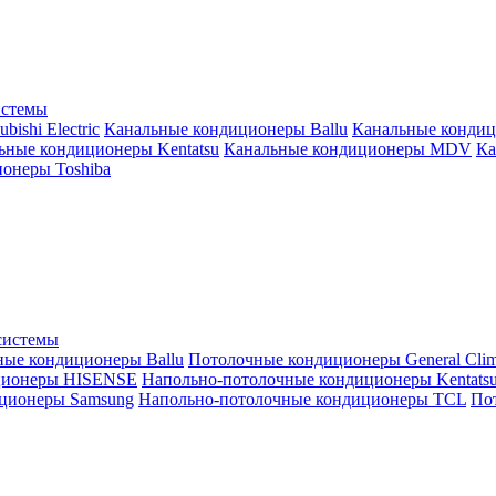
истемы
ishi Electric
Канальные кондиционеры Ballu
Канальные кондиц
ьные кондиционеры Kentatsu
Канальные кондиционеры MDV
Ка
онеры Toshiba
системы
ные кондиционеры Ballu
Потолочные кондиционеры General Clim
ционеры HISENSE
Напольно-потолочные кондиционеры Kentats
ционеры Samsung
Напольно-потолочные кондиционеры TCL
Пот