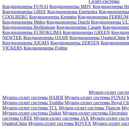
Сплит-системы
Кондиционеры FUNAI
Кондиционеры MDV
Кондиционеры Hi
Кондиционеры GREE
Кондиционеры Energolux
Кондиционеры
СOOLBERG
Кондиционеры Kentatsu
Кондиционеры FERRUM
Кондиционеры Midea
Кондиционеры Daichi
Кондиционеры U
Кондиционеры Berlingtoun
Кондиционеры Casarte
Кондицион
Кондиционеры EUROKLIMA
Кондиционеры GREEN
Кондиц
NEWTEK
Кондиционеры OASIS
Кондиционеры QuattroClima
Кондиционеры XIGMA
Кондиционеры ZERTEN
Кондиционеры
VICKERS
Кондиционеры Fujitsu
Мульти-сплит сист
Мульти-сплит системы HAIER
Мульти-сплит системы FUNAI
М
Мульти-сплит системы Toshiba
Мульти-сплит системы Royal Cl
Мульти-сплит системы TCL
Мульти-сплит системы Thaicon
Мул
Мульти-сплит системы Daikin
Мульти-сплит системы Electrolux
системы GREE
Мульти-сплит системы JAX
Мульти-сплит сист
QuattroClima
Мульти-сплит системы ROVEX
Мульти-сплит сис