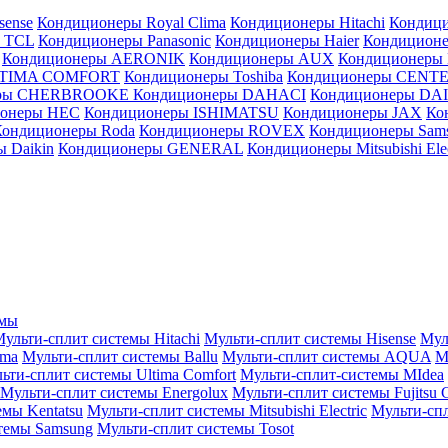
sense
Кондиционеры Royal Clima
Кондиционеры Hitachi
Кондиц
 TCL
Кондиционеры Panasonic
Кондиционеры Haier
Кондиционе
Кондиционеры AERONIK
Кондиционеры AUX
Кондиционеры 
LTIMA COMFORT
Кондиционеры Toshiba
Кондиционеры CENT
еры CHERBROOKE
Кондиционеры DAHACI
Кондиционеры D
ионеры HEC
Кондиционеры ISHIMATSU
Кондиционеры JAX
Ко
Кондиционеры Roda
Кондиционеры ROVEX
Кондиционеры Sam
 Daikin
Кондиционеры GENERAL
Кондиционеры Mitsubishi Elec
емы
ульти-сплит системы Hitachi
Мульти-сплит системы Hisense
Мул
ima
Мульти-сплит системы Ballu
Мульти-сплит системы AQUA
М
ьти-сплит системы Ultima Comfort
Мульти-сплит-системы MIdea
Мульти-сплит системы Energolux
Мульти-сплит системы Fujitsu G
емы Kentatsu
Мульти-сплит системы Mitsubishi Electric
Мульти-спл
темы Samsung
Мульти-сплит системы Tosot