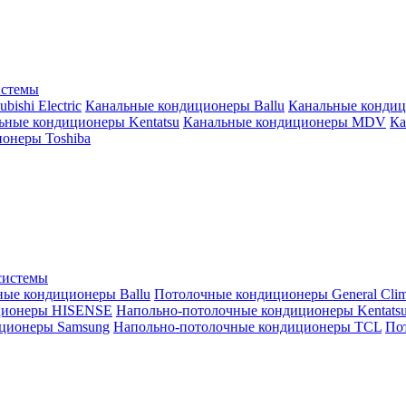
истемы
ishi Electric
Канальные кондиционеры Ballu
Канальные кондиц
ьные кондиционеры Kentatsu
Канальные кондиционеры MDV
Ка
онеры Toshiba
системы
ные кондиционеры Ballu
Потолочные кондиционеры General Clim
ционеры HISENSE
Напольно-потолочные кондиционеры Kentats
ционеры Samsung
Напольно-потолочные кондиционеры TCL
Пот