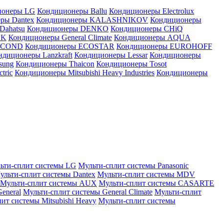
ионеры LG
Кондиционеры Ballu
Кондиционеры Electrolux
ры Dantex
Кондиционеры KALASHNIKOV
Кондиционеры
Dahatsu
Кондиционеры DENKO
Кондиционеры CHiQ
EK
Кондиционеры General Climate
Кондиционеры AQUA
AICOND
Кондиционеры ECOSTAR
Кондиционеры EUROHOFF
ндиционеры Lanzkraft
Кондиционеры Lessar
Кондиционеры
sung
Кондиционеры Thaicon
Кондиционеры Tosot
tric
Кондиционеры Mitsubishi Heavy Industries
Кондиционеры
ьти-сплит системы LG
Мульти-сплит системы Panasonic
ульти-сплит системы Dantex
Мульти-сплит системы MDV
Мульти-сплит системы AUX
Мульти-сплит системы CASARTE
eneral
Мульти-сплит системы General Climate
Мульти-сплит
ит системы Mitsubishi Heavy
Мульти-сплит системы