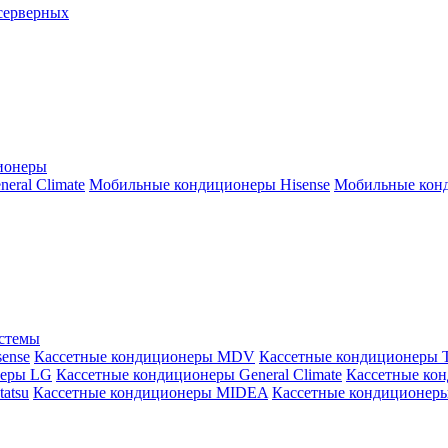
серверных
ионеры
ral Climate
Мобильные кондиционеры Hisense
Мобильные конд
истемы
ense
Кассетные кондиционеры MDV
Кассетные кондиционеры 
неры LG
Кассетные кондиционеры General Climate
Кассетные конд
atsu
Кассетные кондиционеры MIDEA
Кассетные кондиционер