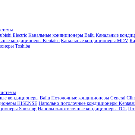
истемы
ishi Electric
Канальные кондиционеры Ballu
Канальные кондиц
ьные кондиционеры Kentatsu
Канальные кондиционеры MDV
Ка
онеры Toshiba
системы
ные кондиционеры Ballu
Потолочные кондиционеры General Clim
ционеры HISENSE
Напольно-потолочные кондиционеры Kentats
ционеры Samsung
Напольно-потолочные кондиционеры TCL
Пот