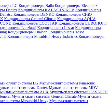
ионеры LG
Кондиционеры Ballu
Кондиционеры Electrolux
ры Dantex
Кондиционеры KALASHNIKOV
Кондиционеры
Dahatsu
Кондиционеры DENKO
Кондиционеры CHiQ
EK
Кондиционеры General Climate
Кондиционеры AQUA
AICOND
Кондиционеры ECOSTAR
Кондиционеры EUROHOFF
ндиционеры Lanzkraft
Кондиционеры Lessar
Кондиционеры
sung
Кондиционеры Thaicon
Кондиционеры Tosot
tric
Кондиционеры Mitsubishi Heavy Industries
Кондиционеры
ьти-сплит системы LG
Мульти-сплит системы Panasonic
ульти-сплит системы Dantex
Мульти-сплит системы MDV
Мульти-сплит системы AUX
Мульти-сплит системы CASARTE
eneral
Мульти-сплит системы General Climate
Мульти-сплит
ит системы Mitsubishi Heavy
Мульти-сплит системы