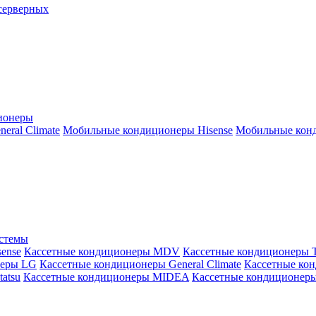
серверных
ионеры
ral Climate
Мобильные кондиционеры Hisense
Мобильные конд
истемы
ense
Кассетные кондиционеры MDV
Кассетные кондиционеры 
неры LG
Кассетные кондиционеры General Climate
Кассетные конд
atsu
Кассетные кондиционеры MIDEA
Кассетные кондиционер