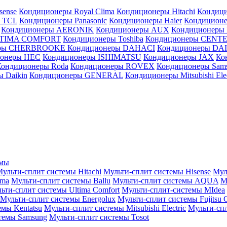
sense
Кондиционеры Royal Clima
Кондиционеры Hitachi
Кондиц
 TCL
Кондиционеры Panasonic
Кондиционеры Haier
Кондиционе
Кондиционеры AERONIK
Кондиционеры AUX
Кондиционеры 
LTIMA COMFORT
Кондиционеры Toshiba
Кондиционеры CENT
еры CHERBROOKE
Кондиционеры DAHACI
Кондиционеры D
ионеры HEC
Кондиционеры ISHIMATSU
Кондиционеры JAX
Ко
Кондиционеры Roda
Кондиционеры ROVEX
Кондиционеры Sam
 Daikin
Кондиционеры GENERAL
Кондиционеры Mitsubishi Elec
емы
ульти-сплит системы Hitachi
Мульти-сплит системы Hisense
Мул
ima
Мульти-сплит системы Ballu
Мульти-сплит системы AQUA
М
ьти-сплит системы Ultima Comfort
Мульти-сплит-системы MIdea
Мульти-сплит системы Energolux
Мульти-сплит системы Fujitsu G
емы Kentatsu
Мульти-сплит системы Mitsubishi Electric
Мульти-спл
темы Samsung
Мульти-сплит системы Tosot