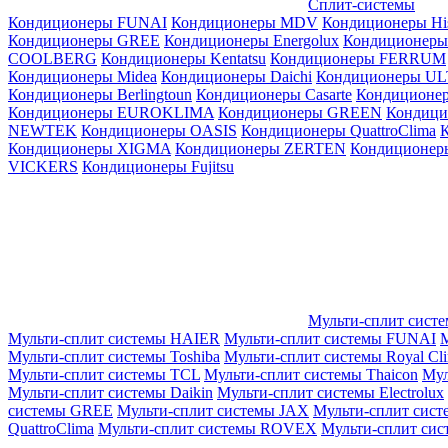
Сплит-системы
Кондиционеры FUNAI
Кондиционеры MDV
Кондиционеры Hi
Кондиционеры GREE
Кондиционеры Energolux
Кондиционеры
СOOLBERG
Кондиционеры Kentatsu
Кондиционеры FERRUM
Кондиционеры Midea
Кондиционеры Daichi
Кондиционеры U
Кондиционеры Berlingtoun
Кондиционеры Casarte
Кондицион
Кондиционеры EUROKLIMA
Кондиционеры GREEN
Кондиц
NEWTEK
Кондиционеры OASIS
Кондиционеры QuattroClima
Кондиционеры XIGMA
Кондиционеры ZERTEN
Кондиционеры
VICKERS
Кондиционеры Fujitsu
Мульти-сплит сист
Мульти-сплит системы HAIER
Мульти-сплит системы FUNAI
М
Мульти-сплит системы Toshiba
Мульти-сплит системы Royal Cl
Мульти-сплит системы TCL
Мульти-сплит системы Thaicon
Мул
Мульти-сплит системы Daikin
Мульти-сплит системы Electrolux
системы GREE
Мульти-сплит системы JAX
Мульти-сплит сист
QuattroClima
Мульти-сплит системы ROVEX
Мульти-сплит сис