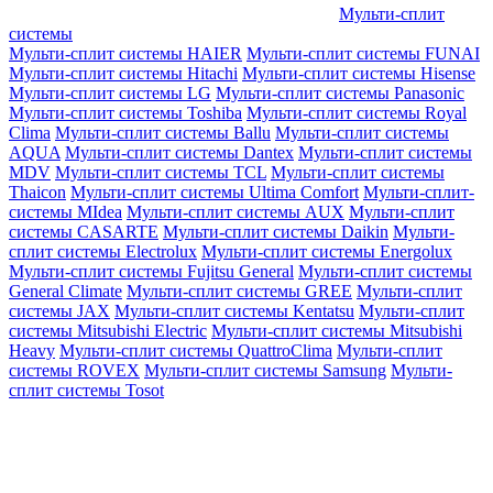
Мульти-сплит
системы
Мульти-сплит системы HAIER
Мульти-сплит системы FUNAI
Мульти-сплит системы Hitachi
Мульти-сплит системы Hisense
Мульти-сплит системы LG
Мульти-сплит системы Panasonic
Мульти-сплит системы Toshiba
Мульти-сплит системы Royal
Clima
Мульти-сплит системы Ballu
Мульти-сплит системы
AQUA
Мульти-сплит системы Dantex
Мульти-сплит системы
MDV
Мульти-сплит системы TCL
Мульти-сплит системы
Thaicon
Мульти-сплит системы Ultima Comfort
Мульти-сплит-
системы MIdea
Мульти-сплит системы AUX
Мульти-сплит
системы CASARTE
Мульти-сплит системы Daikin
Мульти-
сплит системы Electrolux
Мульти-сплит системы Energolux
Мульти-сплит системы Fujitsu General
Мульти-сплит системы
General Climate
Мульти-сплит системы GREE
Мульти-сплит
системы JAX
Мульти-сплит системы Kentatsu
Мульти-сплит
системы Mitsubishi Electric
Мульти-сплит системы Mitsubishi
Heavy
Мульти-сплит системы QuattroClima
Мульти-сплит
системы ROVEX
Мульти-сплит системы Samsung
Мульти-
сплит системы Tosot