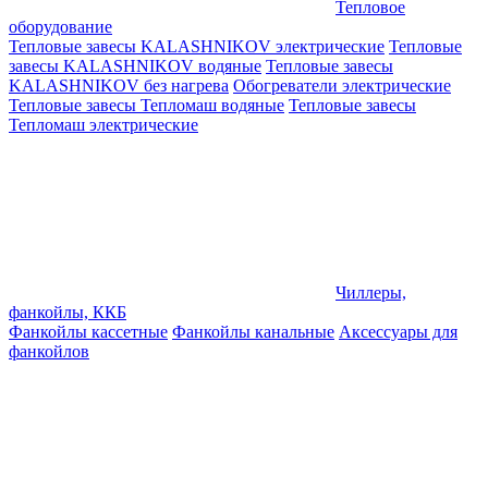
Тепловое
оборудование
Тепловые завесы KALASHNIKOV электрические
Тепловые
завесы KALASHNIKOV водяные
Тепловые завесы
KALASHNIKOV без нагрева
Обогреватели электрические
Тепловые завесы Тепломаш водяные
Тепловые завесы
Тепломаш электрические
Чиллеры,
фанкойлы, ККБ
Фанкойлы кассетные
Фанкойлы канальные
Аксессуары для
фанкойлов