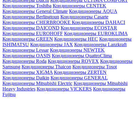
Кондиционеры Daichi
Кондиционеры ULTIMA COMFORT
Кондиционеры Toshiba
Кондиционеры CENTEK
Кондиционеры General Climate
Кондиционеры AQUA
Кондиционеры Berlingtoun
Кондиционеры Casarte
Кондиционеры CHERBROOKE
Кондиционеры DAHACI
Кондиционеры DAICOND
Кондиционеры ECOSTAR
Кондиционеры EUROHOFF
Кондиционеры EUROKLIMA
Кондиционеры GREEN
Кондиционеры HEC
Кондиционеры
ISHIMATSU
Кондиционеры JAX
Кондиционеры Lanzkraft
Кондиционеры Lessar
Кондиционеры NEWTEK
Кондиционеры OASIS
Кондиционеры QuattroClima
Кондиционеры Roda
Кондиционеры ROVEX
Кондиционеры
Samsung
Кондиционеры Thaicon
Кондиционеры Tosot
Кондиционеры XIGMA
Кондиционеры ZERTEN
Кондиционеры Daikin
Кондиционеры GENERAL
Кондиционеры Mitsubishi Electric
Кондиционеры Mitsubishi
Heavy Industries
Кондиционеры VICKERS
Кондиционеры
Fujitsu