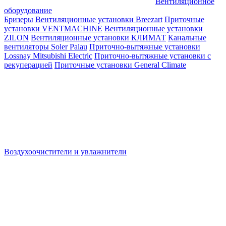
Вентиляционное
оборудование
Бризеры
Вентиляционные установки Breezart
Приточные
установки VENTMACHINE
Вентиляционные установки
ZILON
Вентиляционные установки КЛИМАТ
Канальные
вентиляторы Soler Palau
Приточно-вытяжные установки
Lossnay Mitsubishi Electric
Приточно-вытяжные установки с
рекуперацией
Приточные установки General Climate
Воздухоочистители и увлажнители