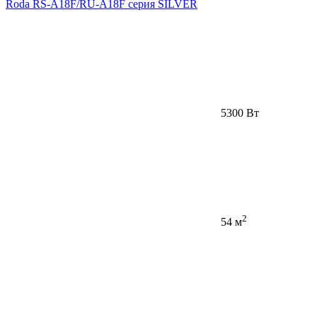
Roda RS-A18F/RU-A18F серия SILVER
5300 Вт
2
54 м