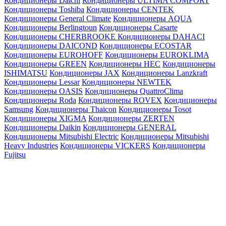
Кондиционеры Daichi
Кондиционеры ULTIMA COMFORT
Кондиционеры Toshiba
Кондиционеры CENTEK
Кондиционеры General Climate
Кондиционеры AQUA
Кондиционеры Berlingtoun
Кондиционеры Casarte
Кондиционеры CHERBROOKE
Кондиционеры DAHACI
Кондиционеры DAICOND
Кондиционеры ECOSTAR
Кондиционеры EUROHOFF
Кондиционеры EUROKLIMA
Кондиционеры GREEN
Кондиционеры HEC
Кондиционеры
ISHIMATSU
Кондиционеры JAX
Кондиционеры Lanzkraft
Кондиционеры Lessar
Кондиционеры NEWTEK
Кондиционеры OASIS
Кондиционеры QuattroClima
Кондиционеры Roda
Кондиционеры ROVEX
Кондиционеры
Samsung
Кондиционеры Thaicon
Кондиционеры Tosot
Кондиционеры XIGMA
Кондиционеры ZERTEN
Кондиционеры Daikin
Кондиционеры GENERAL
Кондиционеры Mitsubishi Electric
Кондиционеры Mitsubishi
Heavy Industries
Кондиционеры VICKERS
Кондиционеры
Fujitsu