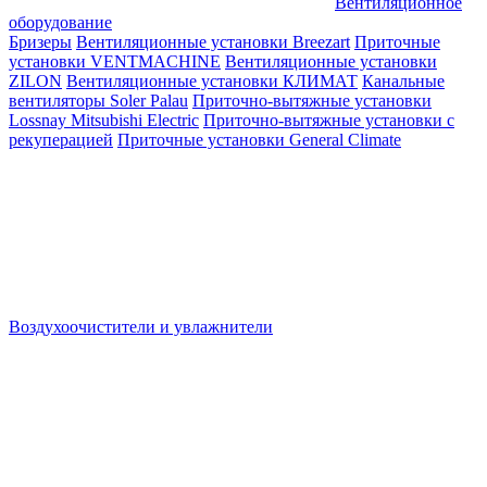
Вентиляционное
оборудование
Бризеры
Вентиляционные установки Breezart
Приточные
установки VENTMACHINE
Вентиляционные установки
ZILON
Вентиляционные установки КЛИМАТ
Канальные
вентиляторы Soler Palau
Приточно-вытяжные установки
Lossnay Mitsubishi Electric
Приточно-вытяжные установки с
рекуперацией
Приточные установки General Climate
Воздухоочистители и увлажнители