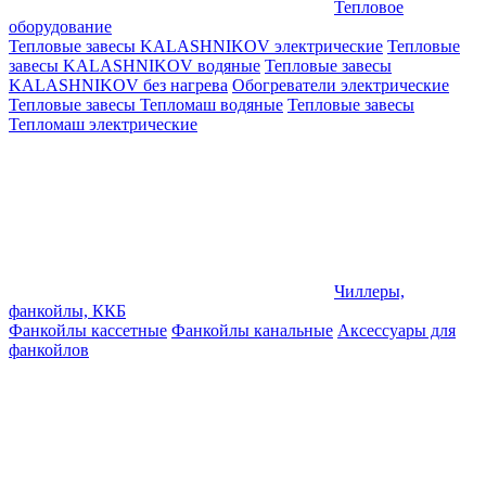
Тепловое
оборудование
Тепловые завесы KALASHNIKOV электрические
Тепловые
завесы KALASHNIKOV водяные
Тепловые завесы
KALASHNIKOV без нагрева
Обогреватели электрические
Тепловые завесы Тепломаш водяные
Тепловые завесы
Тепломаш электрические
Чиллеры,
фанкойлы, ККБ
Фанкойлы кассетные
Фанкойлы канальные
Аксессуары для
фанкойлов