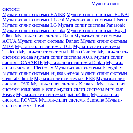
Мульти-сплит
системы
Мульти-сплит системы HAIER
Мульти-сплит системы FUNAI
Мульти-сплит системы Hitachi
Мульти-сплит системы Hisense
Мульти-сплит системы LG
Мульти-сплит системы Panasonic
Мульти-сплит системы Toshiba
Мульти-сплит системы Royal
Clima
Мульти-сплит системы Ballu
Мульти-сплит системы
AQUA
Мульти-сплит системы Dantex
Мульти-сплит системы
MDV
Мульти-сплит системы TCL
Мульти-сплит системы
Thaicon
Мульти-сплит системы Ultima Comfort
Мульти-сплит-
системы MIdea
Мульти-сплит системы AUX
Мульти-сплит
системы CASARTE
Мульти-сплит системы Daikin
Мульти-
сплит системы Electrolux
Мульти-сплит системы Energolux
Мульти-сплит системы Fujitsu General
Мульти-сплит системы
General Climate
Мульти-сплит системы GREE
Мульти-сплит
системы JAX
Мульти-сплит системы Kentatsu
Мульти-сплит
системы Mitsubishi Electric
Мульти-сплит системы Mitsubishi
Heavy
Мульти-сплит системы QuattroClima
Мульти-сплит
системы ROVEX
Мульти-сплит системы Samsung
Мульти-
сплит системы Tosot