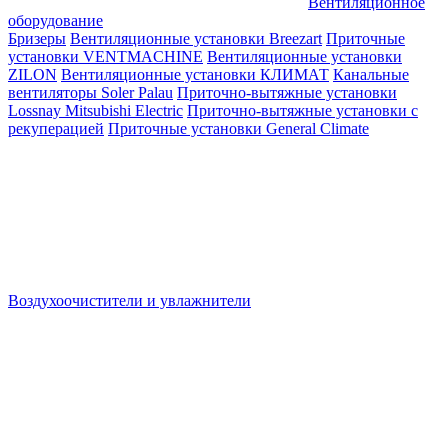
Вентиляционное
оборудование
Бризеры
Вентиляционные установки Breezart
Приточные
установки VENTMACHINE
Вентиляционные установки
ZILON
Вентиляционные установки КЛИМАТ
Канальные
вентиляторы Soler Palau
Приточно-вытяжные установки
Lossnay Mitsubishi Electric
Приточно-вытяжные установки с
рекуперацией
Приточные установки General Climate
Воздухоочистители и увлажнители