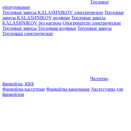
Тепловое
оборудование
Тепловые завесы KALASHNIKOV электрические
Тепловые
завесы KALASHNIKOV водяные
Тепловые завесы
KALASHNIKOV без нагрева
Обогреватели электрические
Тепловые завесы Тепломаш водяные
Тепловые завесы
Тепломаш электрические
Чиллеры,
фанкойлы, ККБ
Фанкойлы кассетные
Фанкойлы канальные
Аксессуары для
фанкойлов