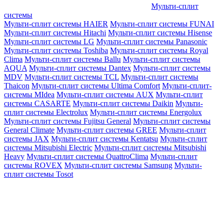
Мульти-сплит
системы
Мульти-сплит системы HAIER
Мульти-сплит системы FUNAI
Мульти-сплит системы Hitachi
Мульти-сплит системы Hisense
Мульти-сплит системы LG
Мульти-сплит системы Panasonic
Мульти-сплит системы Toshiba
Мульти-сплит системы Royal
Clima
Мульти-сплит системы Ballu
Мульти-сплит системы
AQUA
Мульти-сплит системы Dantex
Мульти-сплит системы
MDV
Мульти-сплит системы TCL
Мульти-сплит системы
Thaicon
Мульти-сплит системы Ultima Comfort
Мульти-сплит-
системы MIdea
Мульти-сплит системы AUX
Мульти-сплит
системы CASARTE
Мульти-сплит системы Daikin
Мульти-
сплит системы Electrolux
Мульти-сплит системы Energolux
Мульти-сплит системы Fujitsu General
Мульти-сплит системы
General Climate
Мульти-сплит системы GREE
Мульти-сплит
системы JAX
Мульти-сплит системы Kentatsu
Мульти-сплит
системы Mitsubishi Electric
Мульти-сплит системы Mitsubishi
Heavy
Мульти-сплит системы QuattroClima
Мульти-сплит
системы ROVEX
Мульти-сплит системы Samsung
Мульти-
сплит системы Tosot