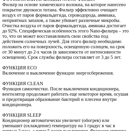
Фильтр на основе химического волокна, на которое нанесено
покрытие двуокиси титана. Фильтр эффективно очищает
воздух от паров формальдегида, сероводорода, аммиака,
неприятных запахов, а также убивает различные микробы.
Очистка воздуха от паров формальдегида, аммиака достигает
до 92%. Специфическая особенность этого Nano-фильтра – это
то, что он может восстанавливать свои свойства под
действием солнечных лучей. Для этого фильтр необходимо
положить его на поверхность, освещенную солнцем, на срок
от 30 минут до 2-х часов (в зависимости от интенсивности
освещения). Срок службы фильтра составляет от 3 до 5 лет.
ФУНКЦИЯ ECO
Включение и выключение функции энергосбережения.
ФУНКЦИЯ CLEAN
Функция самоочистки. После выключения кондиционера,
вентилятор продолжает работать еще некоторое время, осушая
и предотвращая образование бактерий и плесени внутри
кондиционера.
ФУНКЦИЯ SLEEP
Кондиционер автоматически увеличит (обогрев) или
уменьшит (охлаждение) температуру на 1 градус в час в
первые 2 часа, а через 5 часов выключится. Функция спящего