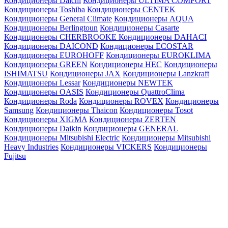
Кондиционеры Daichi
Кондиционеры ULTIMA COMFORT
Кондиционеры Toshiba
Кондиционеры CENTEK
Кондиционеры General Climate
Кондиционеры AQUA
Кондиционеры Berlingtoun
Кондиционеры Casarte
Кондиционеры CHERBROOKE
Кондиционеры DAHACI
Кондиционеры DAICOND
Кондиционеры ECOSTAR
Кондиционеры EUROHOFF
Кондиционеры EUROKLIMA
Кондиционеры GREEN
Кондиционеры HEC
Кондиционеры
ISHIMATSU
Кондиционеры JAX
Кондиционеры Lanzkraft
Кондиционеры Lessar
Кондиционеры NEWTEK
Кондиционеры OASIS
Кондиционеры QuattroClima
Кондиционеры Roda
Кондиционеры ROVEX
Кондиционеры
Samsung
Кондиционеры Thaicon
Кондиционеры Tosot
Кондиционеры XIGMA
Кондиционеры ZERTEN
Кондиционеры Daikin
Кондиционеры GENERAL
Кондиционеры Mitsubishi Electric
Кондиционеры Mitsubishi
Heavy Industries
Кондиционеры VICKERS
Кондиционеры
Fujitsu