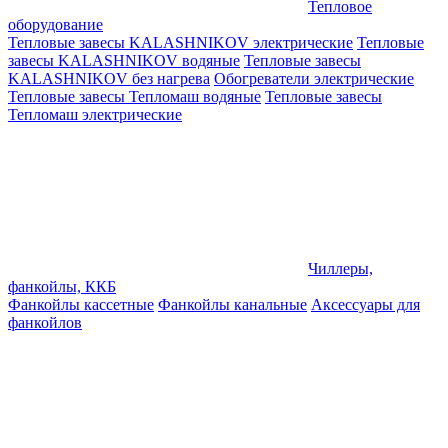
Тепловое
оборудование
Тепловые завесы KALASHNIKOV электрические
Тепловые
завесы KALASHNIKOV водяные
Тепловые завесы
KALASHNIKOV без нагрева
Обогреватели электрические
Тепловые завесы Тепломаш водяные
Тепловые завесы
Тепломаш электрические
Чиллеры,
фанкойлы, ККБ
Фанкойлы кассетные
Фанкойлы канальные
Аксессуары для
фанкойлов