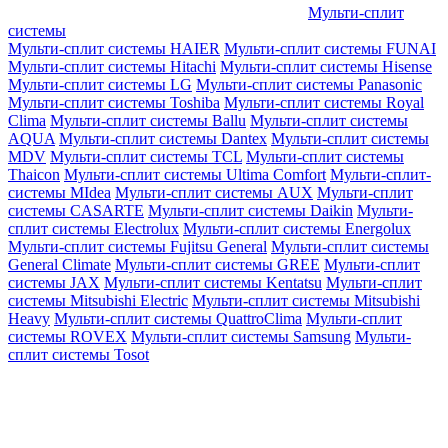
Мульти-сплит
системы
Мульти-сплит системы HAIER
Мульти-сплит системы FUNAI
Мульти-сплит системы Hitachi
Мульти-сплит системы Hisense
Мульти-сплит системы LG
Мульти-сплит системы Panasonic
Мульти-сплит системы Toshiba
Мульти-сплит системы Royal
Clima
Мульти-сплит системы Ballu
Мульти-сплит системы
AQUA
Мульти-сплит системы Dantex
Мульти-сплит системы
MDV
Мульти-сплит системы TCL
Мульти-сплит системы
Thaicon
Мульти-сплит системы Ultima Comfort
Мульти-сплит-
системы MIdea
Мульти-сплит системы AUX
Мульти-сплит
системы CASARTE
Мульти-сплит системы Daikin
Мульти-
сплит системы Electrolux
Мульти-сплит системы Energolux
Мульти-сплит системы Fujitsu General
Мульти-сплит системы
General Climate
Мульти-сплит системы GREE
Мульти-сплит
системы JAX
Мульти-сплит системы Kentatsu
Мульти-сплит
системы Mitsubishi Electric
Мульти-сплит системы Mitsubishi
Heavy
Мульти-сплит системы QuattroClima
Мульти-сплит
системы ROVEX
Мульти-сплит системы Samsung
Мульти-
сплит системы Tosot