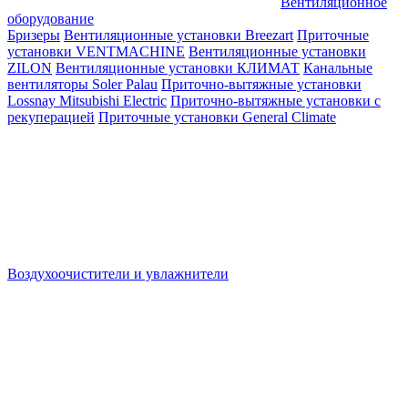
Вентиляционное
оборудование
Бризеры
Вентиляционные установки Breezart
Приточные
установки VENTMACHINE
Вентиляционные установки
ZILON
Вентиляционные установки КЛИМАТ
Канальные
вентиляторы Soler Palau
Приточно-вытяжные установки
Lossnay Mitsubishi Electric
Приточно-вытяжные установки с
рекуперацией
Приточные установки General Climate
Воздухоочистители и увлажнители