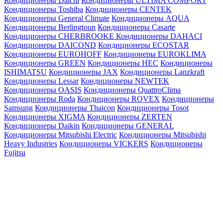
Кондиционеры Daichi
Кондиционеры ULTIMA COMFORT
Кондиционеры Toshiba
Кондиционеры CENTEK
Кондиционеры General Climate
Кондиционеры AQUA
Кондиционеры Berlingtoun
Кондиционеры Casarte
Кондиционеры CHERBROOKE
Кондиционеры DAHACI
Кондиционеры DAICOND
Кондиционеры ECOSTAR
Кондиционеры EUROHOFF
Кондиционеры EUROKLIMA
Кондиционеры GREEN
Кондиционеры HEC
Кондиционеры
ISHIMATSU
Кондиционеры JAX
Кондиционеры Lanzkraft
Кондиционеры Lessar
Кондиционеры NEWTEK
Кондиционеры OASIS
Кондиционеры QuattroClima
Кондиционеры Roda
Кондиционеры ROVEX
Кондиционеры
Samsung
Кондиционеры Thaicon
Кондиционеры Tosot
Кондиционеры XIGMA
Кондиционеры ZERTEN
Кондиционеры Daikin
Кондиционеры GENERAL
Кондиционеры Mitsubishi Electric
Кондиционеры Mitsubishi
Heavy Industries
Кондиционеры VICKERS
Кондиционеры
Fujitsu