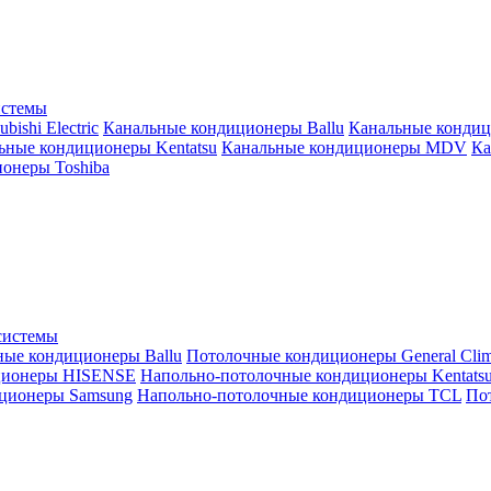
истемы
ishi Electric
Канальные кондиционеры Ballu
Канальные кондиц
ьные кондиционеры Kentatsu
Канальные кондиционеры MDV
Ка
онеры Toshiba
системы
ные кондиционеры Ballu
Потолочные кондиционеры General Clim
ционеры HISENSE
Напольно-потолочные кондиционеры Kentats
ционеры Samsung
Напольно-потолочные кондиционеры TCL
Пот