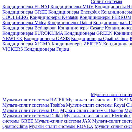
Сплит-системы
Кондиционеры FUNAI
Кондиционеры MDV
Кондиционеры Hi
Кондиционеры GREE
Кондиционеры Energolux
Кондиционеры
СOOLBERG
Кондиционеры Kentatsu
Кондиционеры FERRUM
Кондиционеры Midea
Кондиционеры Daichi
Кондиционеры U
Кондиционеры Berlingtoun
Кондиционеры Casarte
Кондицион
Кондиционеры EUROKLIMA
Кондиционеры GREEN
Кондиц
NEWTEK
Кондиционеры OASIS
Кондиционеры QuattroClima
Кондиционеры XIGMA
Кондиционеры ZERTEN
Кондиционеры
VICKERS
Кондиционеры Fujitsu
Мульти-сплит сист
Мульти-сплит системы HAIER
Мульти-сплит системы FUNAI
М
Мульти-сплит системы Toshiba
Мульти-сплит системы Royal Cl
Мульти-сплит системы TCL
Мульти-сплит системы Thaicon
Мул
Мульти-сплит системы Daikin
Мульти-сплит системы Electrolux
системы GREE
Мульти-сплит системы JAX
Мульти-сплит сист
QuattroClima
Мульти-сплит системы ROVEX
Мульти-сплит сис