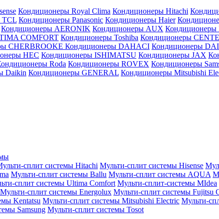
sense
Кондиционеры Royal Clima
Кондиционеры Hitachi
Кондиц
 TCL
Кондиционеры Panasonic
Кондиционеры Haier
Кондиционе
Кондиционеры AERONIK
Кондиционеры AUX
Кондиционеры 
LTIMA COMFORT
Кондиционеры Toshiba
Кондиционеры CENT
еры CHERBROOKE
Кондиционеры DAHACI
Кондиционеры D
ионеры HEC
Кондиционеры ISHIMATSU
Кондиционеры JAX
Ко
Кондиционеры Roda
Кондиционеры ROVEX
Кондиционеры Sam
 Daikin
Кондиционеры GENERAL
Кондиционеры Mitsubishi Elec
емы
ульти-сплит системы Hitachi
Мульти-сплит системы Hisense
Мул
ima
Мульти-сплит системы Ballu
Мульти-сплит системы AQUA
М
ьти-сплит системы Ultima Comfort
Мульти-сплит-системы MIdea
Мульти-сплит системы Energolux
Мульти-сплит системы Fujitsu G
емы Kentatsu
Мульти-сплит системы Mitsubishi Electric
Мульти-спл
темы Samsung
Мульти-сплит системы Tosot