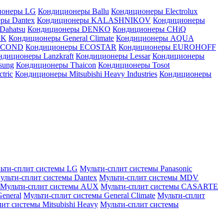
ионеры LG
Кондиционеры Ballu
Кондиционеры Electrolux
ры Dantex
Кондиционеры KALASHNIKOV
Кондиционеры
Dahatsu
Кондиционеры DENKO
Кондиционеры CHiQ
EK
Кондиционеры General Climate
Кондиционеры AQUA
AICOND
Кондиционеры ECOSTAR
Кондиционеры EUROHOFF
ндиционеры Lanzkraft
Кондиционеры Lessar
Кондиционеры
sung
Кондиционеры Thaicon
Кондиционеры Tosot
tric
Кондиционеры Mitsubishi Heavy Industries
Кондиционеры
ьти-сплит системы LG
Мульти-сплит системы Panasonic
ульти-сплит системы Dantex
Мульти-сплит системы MDV
Мульти-сплит системы AUX
Мульти-сплит системы CASARTE
eneral
Мульти-сплит системы General Climate
Мульти-сплит
ит системы Mitsubishi Heavy
Мульти-сплит системы