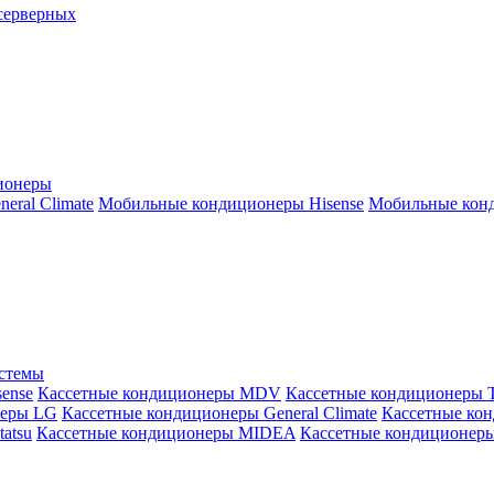
серверных
ионеры
ral Climate
Мобильные кондиционеры Hisense
Мобильные конд
истемы
ense
Кассетные кондиционеры MDV
Кассетные кондиционеры 
неры LG
Кассетные кондиционеры General Climate
Кассетные конд
atsu
Кассетные кондиционеры MIDEA
Кассетные кондиционер