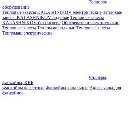
Тепловое
оборудование
Тепловые завесы KALASHNIKOV электрические
Тепловые
завесы KALASHNIKOV водяные
Тепловые завесы
KALASHNIKOV без нагрева
Обогреватели электрические
Тепловые завесы Тепломаш водяные
Тепловые завесы
Тепломаш электрические
Чиллеры,
фанкойлы, ККБ
Фанкойлы кассетные
Фанкойлы канальные
Аксессуары для
фанкойлов