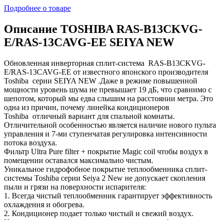
Подробнее о товаре
Описание TOSHIBA RAS-B13CKVG-
E/RAS-13CAVG-EE SEIYA NEW
Обновленная инверторная сплит-система RAS-B13CKVG-
E/RAS-13CAVG-EE от известного японского производителя
Toshiba серии SEIYA NEW .Даже в режиме повышенной
мощности уровень шума не превышает 19 дБ, что сравнимо с
шепотом, который мы едва слышим на расстоянии метра. Это
одна из причин, почему линейка кондиционеров
Toshiba отличный вариант для спальной комнаты.
Отличительной особенностью является наличие нового пульта
управления и 7-ми ступенчатая регулировка интенсивности
потока воздуха.
Фильтр Ultra Pure filter + покрытие Magic coil чтобы воздух в
помещении оставался максимально чистым.
Уникальное гидрофобное покрытие теплообменника сплит-
системы Toshiba серии Seiya 2 New не допускает скопления
пыли и грязи на поверхности испарителя:
1. Всегда чистый теплообменник гарантирует эффективность
охлаждения и обогрева.
2. Кондиционер подает только чистый и свежий воздух.