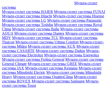
Мульти-сплит
системы
Мульти-сплит системы HAIER
Мульти-сплит системы FUNAI
Мульти-сплит системы Hitachi
Мульти-сплит системы Hisense
Мульти-сплит системы LG
Мульти-сплит системы Panasonic
Мульти-сплит системы Toshiba
Мульти-сплит системы Royal
Clima
Мульти-сплит системы Ballu
Мульти-сплит системы
AQUA
Мульти-сплит системы Dantex
Мульти-сплит системы
MDV
Мульти-сплит системы TCL
Мульти-сплит системы
Thaicon
Мульти-сплит системы Ultima Comfort
Мульти-сплит-
системы MIdea
Мульти-сплит системы AUX
Мульти-сплит
системы CASARTE
Мульти-сплит системы Daikin
Мульти-
сплит системы Electrolux
Мульти-сплит системы Energolux
Мульти-сплит системы Fujitsu General
Мульти-сплит системы
General Climate
Мульти-сплит системы GREE
Мульти-сплит
системы JAX
Мульти-сплит системы Kentatsu
Мульти-сплит
системы Mitsubishi Electric
Мульти-сплит системы Mitsubishi
Heavy
Мульти-сплит системы QuattroClima
Мульти-сплит
системы ROVEX
Мульти-сплит системы Samsung
Мульти-
сплит системы Tosot