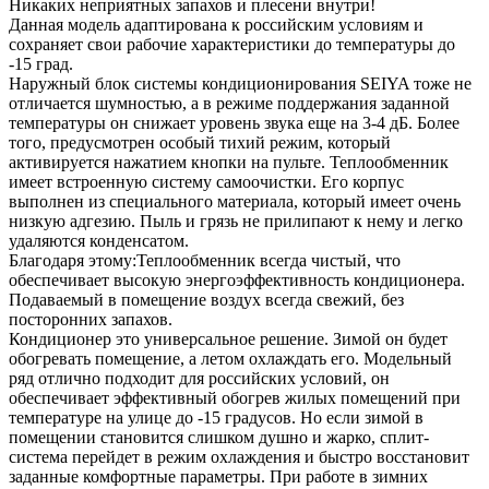
Никаких неприятных запахов и плесени внутри!
Данная модель адаптирована к российским условиям и
сохраняет свои рабочие характеристики до температуры до
-15 град.
Наружный блок системы кондиционирования SEIYA тоже не
отличается шумностью, а в режиме поддержания заданной
температуры он снижает уровень звука еще на 3-4 дБ. Более
того, предусмотрен особый тихий режим, который
активируется нажатием кнопки на пульте. Теплообменник
имеет встроенную систему самоочистки. Его корпус
выполнен из специального материала, который имеет очень
низкую адгезию. Пыль и грязь не прилипают к нему и легко
удаляются конденсатом.
Благодаря этому:Теплообменник всегда чистый, что
обеспечивает высокую энергоэффективность кондиционера.
Подаваемый в помещение воздух всегда свежий, без
посторонних запахов.
Кондиционер это универсальное решение. Зимой он будет
обогревать помещение, а летом охлаждать его. Модельный
ряд отлично подходит для российских условий, он
обеспечивает эффективный обогрев жилых помещений при
температуре на улице до -15 градусов. Но если зимой в
помещении становится слишком душно и жарко, сплит-
система перейдет в режим охлаждения и быстро восстановит
заданные комфортные параметры. При работе в зимних