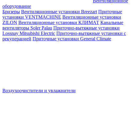
Вентиляционное
оборудование
Бризеры
Вентиляционные установки Breezart
Приточные
установки VENTMACHINE
Вентиляционные установки
ZILON
Вентиляционные установки КЛИМАТ
Канальные
вентиляторы Soler Palau
Приточно-вытяжные установки
Lossnay Mitsubishi Electric
Приточно-вытяжные установки с
рекуперацией
Приточные установки General Climate
Воздухоочистители и увлажнители