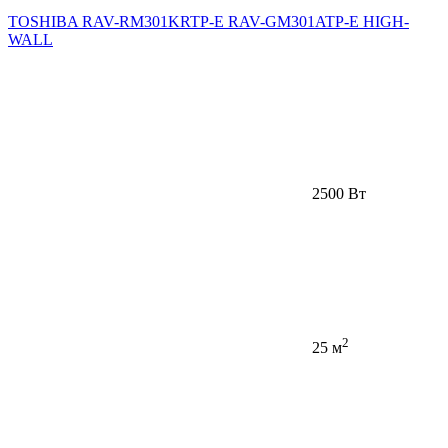
TOSHIBA RAV-RM301KRTP-E RAV-GM301ATP-E HIGH-
WALL
2500 Вт
2
25 м