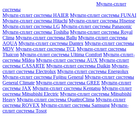
Мульти-сплит
системы
Мульти-сплит системы HAIER
Мульти-сплит системы FUNAI
Мульти-сплит системы Hitachi
Мульти-сплит системы Hisense
Мульти-сплит системы LG
Мульти-сплит системы Panasonic
Мульти-сплит системы Toshiba
Мульти-сплит системы Royal
Clima
Мульти-сплит системы Ballu
Мульти-сплит системы
AQUA
Мульти-сплит системы Dantex
Мульти-сплит системы
MDV
Мульти-сплит системы TCL
Мульти-сплит системы
Thaicon
Мульти-сплит системы Ultima Comfort
Мульти-сплит-
системы MIdea
Мульти-сплит системы AUX
Мульти-сплит
системы CASARTE
Мульти-сплит системы Daikin
Мульти-
сплит системы Electrolux
Мульти-сплит системы Energolux
Мульти-сплит системы Fujitsu General
Мульти-сплит системы
General Climate
Мульти-сплит системы GREE
Мульти-сплит
системы JAX
Мульти-сплит системы Kentatsu
Мульти-сплит
системы Mitsubishi Electric
Мульти-сплит системы Mitsubishi
Heavy
Мульти-сплит системы QuattroClima
Мульти-сплит
системы ROVEX
Мульти-сплит системы Samsung
Мульти-
сплит системы Tosot