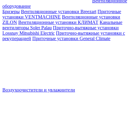
Вентиляционное
оборудование
Бризеры
Вентиляционные установки Breezart
Приточные
установки VENTMACHINE
Вентиляционные установки
ZILON
Вентиляционные установки КЛИМАТ
Канальные
вентиляторы Soler Palau
Приточно-вытяжные установки
Lossnay Mitsubishi Electric
Приточно-вытяжные установки с
рекуперацией
Приточные установки General Climate
Воздухоочистители и увлажнители