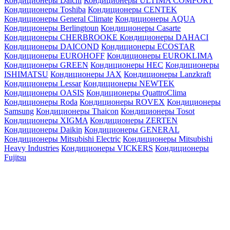
Кондиционеры Daichi
Кондиционеры ULTIMA COMFORT
Кондиционеры Toshiba
Кондиционеры CENTEK
Кондиционеры General Climate
Кондиционеры AQUA
Кондиционеры Berlingtoun
Кондиционеры Casarte
Кондиционеры CHERBROOKE
Кондиционеры DAHACI
Кондиционеры DAICOND
Кондиционеры ECOSTAR
Кондиционеры EUROHOFF
Кондиционеры EUROKLIMA
Кондиционеры GREEN
Кондиционеры HEC
Кондиционеры
ISHIMATSU
Кондиционеры JAX
Кондиционеры Lanzkraft
Кондиционеры Lessar
Кондиционеры NEWTEK
Кондиционеры OASIS
Кондиционеры QuattroClima
Кондиционеры Roda
Кондиционеры ROVEX
Кондиционеры
Samsung
Кондиционеры Thaicon
Кондиционеры Tosot
Кондиционеры XIGMA
Кондиционеры ZERTEN
Кондиционеры Daikin
Кондиционеры GENERAL
Кондиционеры Mitsubishi Electric
Кондиционеры Mitsubishi
Heavy Industries
Кондиционеры VICKERS
Кондиционеры
Fujitsu