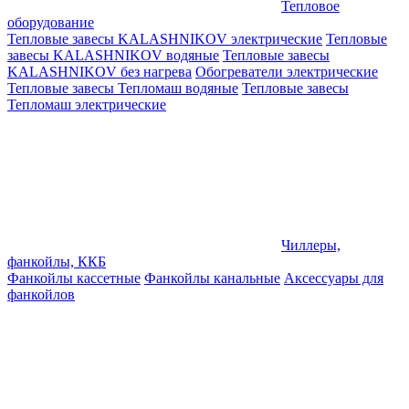
Тепловое
оборудование
Тепловые завесы KALASHNIKOV электрические
Тепловые
завесы KALASHNIKOV водяные
Тепловые завесы
KALASHNIKOV без нагрева
Обогреватели электрические
Тепловые завесы Тепломаш водяные
Тепловые завесы
Тепломаш электрические
Чиллеры,
фанкойлы, ККБ
Фанкойлы кассетные
Фанкойлы канальные
Аксессуары для
фанкойлов