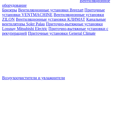
Вентиляционное
оборудование
Бризеры
Вентиляционные установки Breezart
Приточные
установки VENTMACHINE
Вентиляционные установки
ZILON
Вентиляционные установки КЛИМАТ
Канальные
вентиляторы Soler Palau
Приточно-вытяжные установки
Lossnay Mitsubishi Electric
Приточно-вытяжные установки с
рекуперацией
Приточные установки General Climate
Воздухоочистители и увлажнители