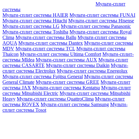
Мульти-сплит
системы
Мульти-сплит системы HAIER
Мульти-сплит системы FUNAI
Мульти-сплит системы Hitachi
Мульти-сплит системы Hisense
Мульти-сплит системы LG
Мульти-сплит системы Panasonic
Мульти-сплит системы Toshiba
Мульти-сплит системы Royal
Clima
Мульти-сплит системы Ballu
Мульти-сплит системы
AQUA
Мульти-сплит системы Dantex
Мульти-сплит системы
MDV
Мульти-сплит системы TCL
Мульти-сплит системы
Thaicon
Мульти-сплит системы Ultima Comfort
Мульти-сплит-
системы MIdea
Мульти-сплит системы AUX
Мульти-сплит
системы CASARTE
Мульти-сплит системы Daikin
Мульти-
сплит системы Electrolux
Мульти-сплит системы Energolux
Мульти-сплит системы Fujitsu General
Мульти-сплит системы
General Climate
Мульти-сплит системы GREE
Мульти-сплит
системы JAX
Мульти-сплит системы Kentatsu
Мульти-сплит
системы Mitsubishi Electric
Мульти-сплит системы Mitsubishi
Heavy
Мульти-сплит системы QuattroClima
Мульти-сплит
системы ROVEX
Мульти-сплит системы Samsung
Мульти-
сплит системы Tosot