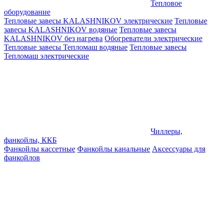
Тепловое
оборудование
Тепловые завесы KALASHNIKOV электрические
Тепловые
завесы KALASHNIKOV водяные
Тепловые завесы
KALASHNIKOV без нагрева
Обогреватели электрические
Тепловые завесы Тепломаш водяные
Тепловые завесы
Тепломаш электрические
Чиллеры,
фанкойлы, ККБ
Фанкойлы кассетные
Фанкойлы канальные
Аксессуары для
фанкойлов