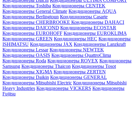
Кондиционеры Daichi
Кондиционеры ULTIMA COMFORT
Кондиционеры Toshiba
Кондиционеры CENTEK
Кондиционеры General Climate
Кондиционеры AQUA
Кондиционеры Berlingtoun
Кондиционеры Casarte
Кондиционеры CHERBROOKE
Кондиционеры DAHACI
Кондиционеры DAICOND
Кондиционеры ECOSTAR
Кондиционеры EUROHOFF
Кондиционеры EUROKLIMA
Кондиционеры GREEN
Кондиционеры HEC
Кондиционеры
ISHIMATSU
Кондиционеры JAX
Кондиционеры Lanzkraft
Кондиционеры Lessar
Кондиционеры NEWTEK
Кондиционеры OASIS
Кондиционеры QuattroClima
Кондиционеры Roda
Кондиционеры ROVEX
Кондиционеры
Samsung
Кондиционеры Thaicon
Кондиционеры Tosot
Кондиционеры XIGMA
Кондиционеры ZERTEN
Кондиционеры Daikin
Кондиционеры GENERAL
Кондиционеры Mitsubishi Electric
Кондиционеры Mitsubishi
Heavy Industries
Кондиционеры VICKERS
Кондиционеры
Fujitsu