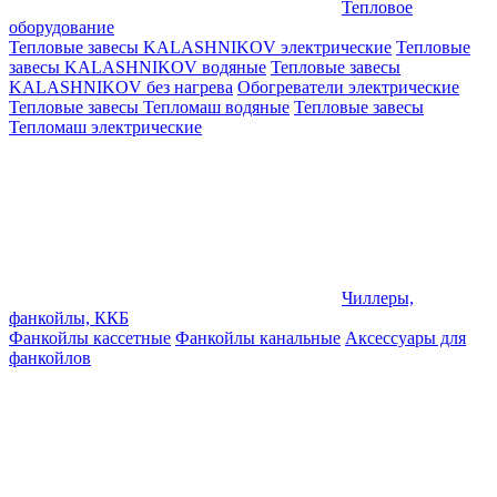
Тепловое
оборудование
Тепловые завесы KALASHNIKOV электрические
Тепловые
завесы KALASHNIKOV водяные
Тепловые завесы
KALASHNIKOV без нагрева
Обогреватели электрические
Тепловые завесы Тепломаш водяные
Тепловые завесы
Тепломаш электрические
Чиллеры,
фанкойлы, ККБ
Фанкойлы кассетные
Фанкойлы канальные
Аксессуары для
фанкойлов