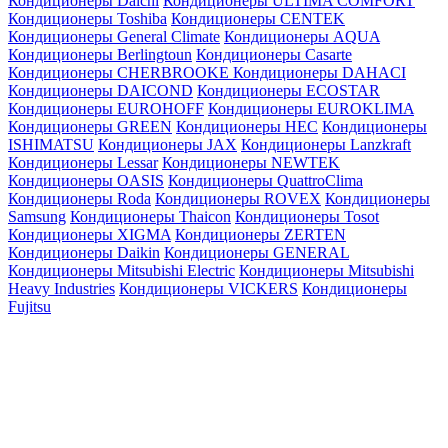
Кондиционеры Daichi
Кондиционеры ULTIMA COMFORT
Кондиционеры Toshiba
Кондиционеры CENTEK
Кондиционеры General Climate
Кондиционеры AQUA
Кондиционеры Berlingtoun
Кондиционеры Casarte
Кондиционеры CHERBROOKE
Кондиционеры DAHACI
Кондиционеры DAICOND
Кондиционеры ECOSTAR
Кондиционеры EUROHOFF
Кондиционеры EUROKLIMA
Кондиционеры GREEN
Кондиционеры HEC
Кондиционеры
ISHIMATSU
Кондиционеры JAX
Кондиционеры Lanzkraft
Кондиционеры Lessar
Кондиционеры NEWTEK
Кондиционеры OASIS
Кондиционеры QuattroClima
Кондиционеры Roda
Кондиционеры ROVEX
Кондиционеры
Samsung
Кондиционеры Thaicon
Кондиционеры Tosot
Кондиционеры XIGMA
Кондиционеры ZERTEN
Кондиционеры Daikin
Кондиционеры GENERAL
Кондиционеры Mitsubishi Electric
Кондиционеры Mitsubishi
Heavy Industries
Кондиционеры VICKERS
Кондиционеры
Fujitsu