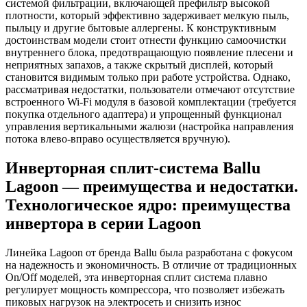
системой фильтрации, включающей префильтр высокой
плотности, который эффективно задерживает мелкую пыль,
пыльцу и другие бытовые аллергены. К конструктивным
достоинствам модели стоит отнести функцию самоочистки
внутреннего блока, предотвращающую появление плесени и
неприятных запахов, а также скрытый дисплей, который
становится видимым только при работе устройства. Однако,
рассматривая недостатки, пользователи отмечают отсутствие
встроенного Wi-Fi модуля в базовой комплектации (требуется
покупка отдельного адаптера) и упрощенный функционал
управления вертикальными жалюзи (настройка направления
потока влево-вправо осуществляется вручную).
Инверторная сплит-система Ballu
Lagoon — преимущества и недостатки.
Технологическое ядро: преимущества
инвертора в серии Lagoon
Линейка Lagoon от бренда Ballu была разработана с фокусом
на надежность и экономичность. В отличие от традиционных
On/Off моделей, эта инверторная сплит система плавно
регулирует мощность компрессора, что позволяет избежать
пиковых нагрузок на электросеть и снизить износ