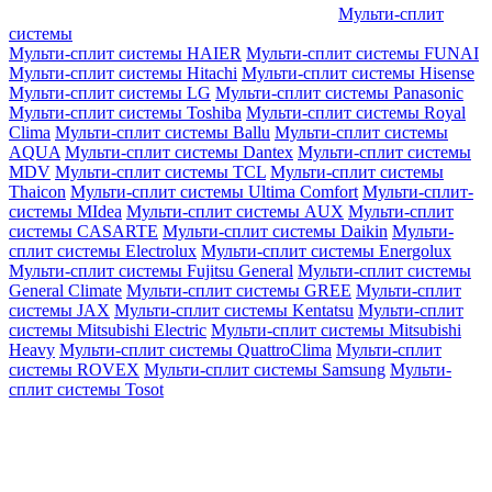
Мульти-сплит
системы
Мульти-сплит системы HAIER
Мульти-сплит системы FUNAI
Мульти-сплит системы Hitachi
Мульти-сплит системы Hisense
Мульти-сплит системы LG
Мульти-сплит системы Panasonic
Мульти-сплит системы Toshiba
Мульти-сплит системы Royal
Clima
Мульти-сплит системы Ballu
Мульти-сплит системы
AQUA
Мульти-сплит системы Dantex
Мульти-сплит системы
MDV
Мульти-сплит системы TCL
Мульти-сплит системы
Thaicon
Мульти-сплит системы Ultima Comfort
Мульти-сплит-
системы MIdea
Мульти-сплит системы AUX
Мульти-сплит
системы CASARTE
Мульти-сплит системы Daikin
Мульти-
сплит системы Electrolux
Мульти-сплит системы Energolux
Мульти-сплит системы Fujitsu General
Мульти-сплит системы
General Climate
Мульти-сплит системы GREE
Мульти-сплит
системы JAX
Мульти-сплит системы Kentatsu
Мульти-сплит
системы Mitsubishi Electric
Мульти-сплит системы Mitsubishi
Heavy
Мульти-сплит системы QuattroClima
Мульти-сплит
системы ROVEX
Мульти-сплит системы Samsung
Мульти-
сплит системы Tosot