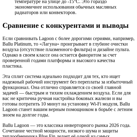
температуре на улице до -15°C. Это гораздо
экономичнее использования обычных масляных
радиаторов или конвекторов.
Сравнение с конкурентами и выводы
Если сравнивать Lagoon с более дорогими сериями, например,
Ballu Platinum, то «Лагуна» проигрывает в глубине очистки
воздуха (отсутствие плазменного фильтра) и дизайне пульта.
Однако в своем классе она остается фаворитом за счет
проверенной годами платформы и высокого качества
пластика.
Эта сплит система идеально подходит для тех, кто ищет
надежный рабочий инструмент без переплаты за избыточный
функционал. Она отлично справляется со своей главной
задачей — быстрым и тихим охлаждением воздуха. Если для
вас не критична ручная настройка боковых жалюзи и вы
готовы потратить 10 минут на установку Wi-Fi модуля, Ballu
Lagoon станет вашим верным помощником в борьбе с летним
зноем на долгие годы.
Ballu Lagoon — это классика инверторного рынка 2026 года.
Сочетание честной мощности, низкого шума и защиты
теплообменника Blue Fin делает её одной из самых