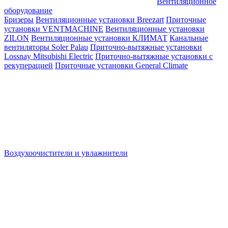
Вентиляционное
оборудование
Бризеры
Вентиляционные установки Breezart
Приточные
установки VENTMACHINE
Вентиляционные установки
ZILON
Вентиляционные установки КЛИМАТ
Канальные
вентиляторы Soler Palau
Приточно-вытяжные установки
Lossnay Mitsubishi Electric
Приточно-вытяжные установки с
рекуперацией
Приточные установки General Climate
Воздухоочистители и увлажнители