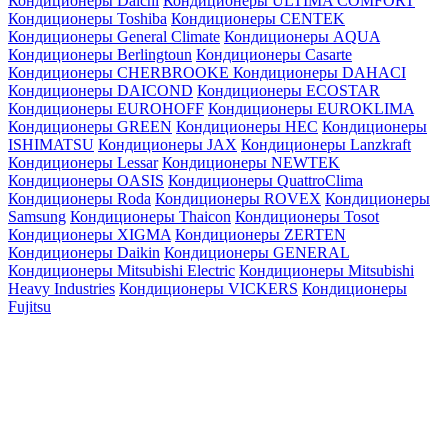
Кондиционеры Daichi
Кондиционеры ULTIMA COMFORT
Кондиционеры Toshiba
Кондиционеры CENTEK
Кондиционеры General Climate
Кондиционеры AQUA
Кондиционеры Berlingtoun
Кондиционеры Casarte
Кондиционеры CHERBROOKE
Кондиционеры DAHACI
Кондиционеры DAICOND
Кондиционеры ECOSTAR
Кондиционеры EUROHOFF
Кондиционеры EUROKLIMA
Кондиционеры GREEN
Кондиционеры HEC
Кондиционеры
ISHIMATSU
Кондиционеры JAX
Кондиционеры Lanzkraft
Кондиционеры Lessar
Кондиционеры NEWTEK
Кондиционеры OASIS
Кондиционеры QuattroClima
Кондиционеры Roda
Кондиционеры ROVEX
Кондиционеры
Samsung
Кондиционеры Thaicon
Кондиционеры Tosot
Кондиционеры XIGMA
Кондиционеры ZERTEN
Кондиционеры Daikin
Кондиционеры GENERAL
Кондиционеры Mitsubishi Electric
Кондиционеры Mitsubishi
Heavy Industries
Кондиционеры VICKERS
Кондиционеры
Fujitsu