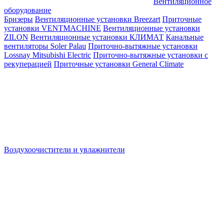
Вентиляционное
оборудование
Бризеры
Вентиляционные установки Breezart
Приточные
установки VENTMACHINE
Вентиляционные установки
ZILON
Вентиляционные установки КЛИМАТ
Канальные
вентиляторы Soler Palau
Приточно-вытяжные установки
Lossnay Mitsubishi Electric
Приточно-вытяжные установки с
рекуперацией
Приточные установки General Climate
Воздухоочистители и увлажнители