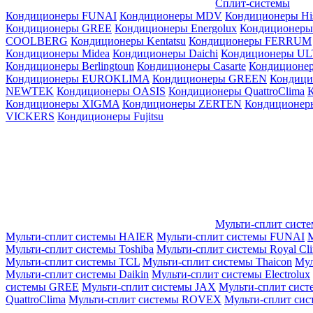
Сплит-системы
Кондиционеры FUNAI
Кондиционеры MDV
Кондиционеры Hi
Кондиционеры GREE
Кондиционеры Energolux
Кондиционеры
СOOLBERG
Кондиционеры Kentatsu
Кондиционеры FERRUM
Кондиционеры Midea
Кондиционеры Daichi
Кондиционеры U
Кондиционеры Berlingtoun
Кондиционеры Casarte
Кондицион
Кондиционеры EUROKLIMA
Кондиционеры GREEN
Кондиц
NEWTEK
Кондиционеры OASIS
Кондиционеры QuattroClima
Кондиционеры XIGMA
Кондиционеры ZERTEN
Кондиционеры
VICKERS
Кондиционеры Fujitsu
Мульти-сплит сист
Мульти-сплит системы HAIER
Мульти-сплит системы FUNAI
М
Мульти-сплит системы Toshiba
Мульти-сплит системы Royal Cl
Мульти-сплит системы TCL
Мульти-сплит системы Thaicon
Мул
Мульти-сплит системы Daikin
Мульти-сплит системы Electrolux
системы GREE
Мульти-сплит системы JAX
Мульти-сплит сист
QuattroClima
Мульти-сплит системы ROVEX
Мульти-сплит сис