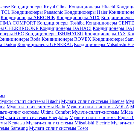
sense
Кондиционеры Royal Clima
Кондиционеры Hitachi
Кондиц
 TCL
Кондиционеры Panasonic
Кондиционеры Haier
Кондиционе
Кондиционеры AERONIK
Кондиционеры AUX
Кондиционеры 
LTIMA COMFORT
Кондиционеры Toshiba
Кондиционеры CENT
еры CHERBROOKE
Кондиционеры DAHACI
Кондиционеры D
ионеры HEC
Кондиционеры ISHIMATSU
Кондиционеры JAX
Ко
Кондиционеры Roda
Кондиционеры ROVEX
Кондиционеры Sam
 Daikin
Кондиционеры GENERAL
Кондиционеры Mitsubishi Elec
емы
ульти-сплит системы Hitachi
Мульти-сплит системы Hisense
Мул
ima
Мульти-сплит системы Ballu
Мульти-сплит системы AQUA
М
ьти-сплит системы Ultima Comfort
Мульти-сплит-системы MIdea
Мульти-сплит системы Energolux
Мульти-сплит системы Fujitsu G
емы Kentatsu
Мульти-сплит системы Mitsubishi Electric
Мульти-спл
темы Samsung
Мульти-сплит системы Tosot