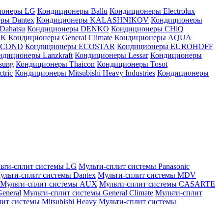
ионеры LG
Кондиционеры Ballu
Кондиционеры Electrolux
ры Dantex
Кондиционеры KALASHNIKOV
Кондиционеры
Dahatsu
Кондиционеры DENKO
Кондиционеры CHiQ
EK
Кондиционеры General Climate
Кондиционеры AQUA
AICOND
Кондиционеры ECOSTAR
Кондиционеры EUROHOFF
ндиционеры Lanzkraft
Кондиционеры Lessar
Кондиционеры
sung
Кондиционеры Thaicon
Кондиционеры Tosot
tric
Кондиционеры Mitsubishi Heavy Industries
Кондиционеры
ьти-сплит системы LG
Мульти-сплит системы Panasonic
ульти-сплит системы Dantex
Мульти-сплит системы MDV
Мульти-сплит системы AUX
Мульти-сплит системы CASARTE
eneral
Мульти-сплит системы General Climate
Мульти-сплит
ит системы Mitsubishi Heavy
Мульти-сплит системы