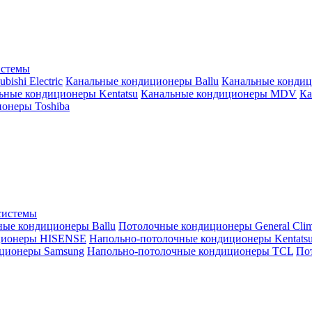
истемы
ishi Electric
Канальные кондиционеры Ballu
Канальные кондиц
ьные кондиционеры Kentatsu
Канальные кондиционеры MDV
Ка
онеры Toshiba
системы
ные кондиционеры Ballu
Потолочные кондиционеры General Clim
ционеры HISENSE
Напольно-потолочные кондиционеры Kentats
ционеры Samsung
Напольно-потолочные кондиционеры TCL
Пот