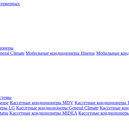
серверных
ионеры
ral Climate
Мобильные кондиционеры Hisense
Мобильные конд
истемы
ense
Кассетные кондиционеры MDV
Кассетные кондиционеры 
неры LG
Кассетные кондиционеры General Climate
Кассетные конд
atsu
Кассетные кондиционеры MIDEA
Кассетные кондиционер