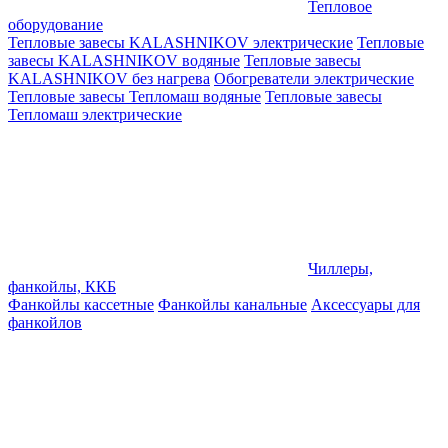
Тепловое
оборудование
Тепловые завесы KALASHNIKOV электрические
Тепловые
завесы KALASHNIKOV водяные
Тепловые завесы
KALASHNIKOV без нагрева
Обогреватели электрические
Тепловые завесы Тепломаш водяные
Тепловые завесы
Тепломаш электрические
Чиллеры,
фанкойлы, ККБ
Фанкойлы кассетные
Фанкойлы канальные
Аксессуары для
фанкойлов