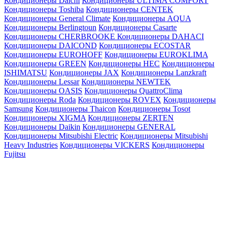
Кондиционеры Daichi
Кондиционеры ULTIMA COMFORT
Кондиционеры Toshiba
Кондиционеры CENTEK
Кондиционеры General Climate
Кондиционеры AQUA
Кондиционеры Berlingtoun
Кондиционеры Casarte
Кондиционеры CHERBROOKE
Кондиционеры DAHACI
Кондиционеры DAICOND
Кондиционеры ECOSTAR
Кондиционеры EUROHOFF
Кондиционеры EUROKLIMA
Кондиционеры GREEN
Кондиционеры HEC
Кондиционеры
ISHIMATSU
Кондиционеры JAX
Кондиционеры Lanzkraft
Кондиционеры Lessar
Кондиционеры NEWTEK
Кондиционеры OASIS
Кондиционеры QuattroClima
Кондиционеры Roda
Кондиционеры ROVEX
Кондиционеры
Samsung
Кондиционеры Thaicon
Кондиционеры Tosot
Кондиционеры XIGMA
Кондиционеры ZERTEN
Кондиционеры Daikin
Кондиционеры GENERAL
Кондиционеры Mitsubishi Electric
Кондиционеры Mitsubishi
Heavy Industries
Кондиционеры VICKERS
Кондиционеры
Fujitsu