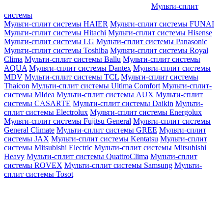
Мульти-сплит
системы
Мульти-сплит системы HAIER
Мульти-сплит системы FUNAI
Мульти-сплит системы Hitachi
Мульти-сплит системы Hisense
Мульти-сплит системы LG
Мульти-сплит системы Panasonic
Мульти-сплит системы Toshiba
Мульти-сплит системы Royal
Clima
Мульти-сплит системы Ballu
Мульти-сплит системы
AQUA
Мульти-сплит системы Dantex
Мульти-сплит системы
MDV
Мульти-сплит системы TCL
Мульти-сплит системы
Thaicon
Мульти-сплит системы Ultima Comfort
Мульти-сплит-
системы MIdea
Мульти-сплит системы AUX
Мульти-сплит
системы CASARTE
Мульти-сплит системы Daikin
Мульти-
сплит системы Electrolux
Мульти-сплит системы Energolux
Мульти-сплит системы Fujitsu General
Мульти-сплит системы
General Climate
Мульти-сплит системы GREE
Мульти-сплит
системы JAX
Мульти-сплит системы Kentatsu
Мульти-сплит
системы Mitsubishi Electric
Мульти-сплит системы Mitsubishi
Heavy
Мульти-сплит системы QuattroClima
Мульти-сплит
системы ROVEX
Мульти-сплит системы Samsung
Мульти-
сплит системы Tosot