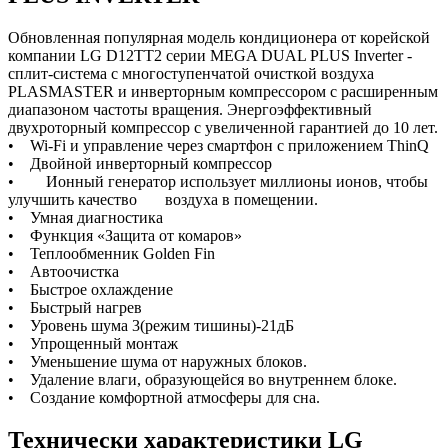
Обновленная популярная модель кондиционера от корейской
компании LG D12TT2 серии MEGA DUAL PLUS Inverter -
сплит-система с многоступенчатой очисткой воздуха
PLASMASTER и инверторным компрессором с расширенным
диапазоном частоты вращения. Энергоэффективный
двухроторный компрессор с увеличенной гарантией до 10 лет.
• Wi-Fi и управление через смартфон с приложением ThinQ
• Двойной инверторный компрессор
• Ионный генератор использует миллионы ионов, чтобы
улучшить качество воздуха в помещении.
• Умная диагностика
• Функция «Защита от комаров»
• Теплообменник Golden Fin
• Автоочистка
• Быстрое охлаждение
• Быстрый нагрев
• Уровень шума 3(режим тишины)-21дБ
• Упрощенный монтаж
• Уменьшение шума от наружных блоков.
• Удаление влаги, образующейся во внутреннем блоке.
• Создание комфортной атмосферы для сна.
Технически характеристики LG