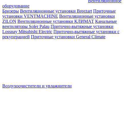
Вентиляционное
оборудование
Бризеры
Вентиляционные установки Breezart
Приточные
установки VENTMACHINE
Вентиляционные установки
ZILON
Вентиляционные установки КЛИМАТ
Канальные
вентиляторы Soler Palau
Приточно-вытяжные установки
Lossnay Mitsubishi Electric
Приточно-вытяжные установки с
рекуперацией
Приточные установки General Climate
Воздухоочистители и увлажнители