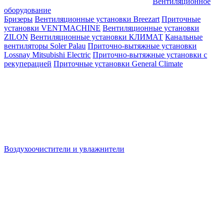
Вентиляционное
оборудование
Бризеры
Вентиляционные установки Breezart
Приточные
установки VENTMACHINE
Вентиляционные установки
ZILON
Вентиляционные установки КЛИМАТ
Канальные
вентиляторы Soler Palau
Приточно-вытяжные установки
Lossnay Mitsubishi Electric
Приточно-вытяжные установки с
рекуперацией
Приточные установки General Climate
Воздухоочистители и увлажнители