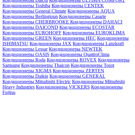
Кондиционеры Daichi
Кондиционеры ULTIMA COMFORT
Кондиционеры Toshiba
Кондиционеры CENTEK
Кондиционеры General Climate
Кондиционеры AQUA
Кондиционеры Berlingtoun
Кондиционеры Casarte
Кондиционеры CHERBROOKE
Кондиционеры DAHACI
Кондиционеры DAICOND
Кондиционеры ECOSTAR
Кондиционеры EUROHOFF
Кондиционеры EUROKLIMA
Кондиционеры GREEN
Кондиционеры HEC
Кондиционеры
ISHIMATSU
Кондиционеры JAX
Кондиционеры Lanzkraft
Кондиционеры Lessar
Кондиционеры NEWTEK
Кондиционеры OASIS
Кондиционеры QuattroClima
Кондиционеры Roda
Кондиционеры ROVEX
Кондиционеры
Samsung
Кондиционеры Thaicon
Кондиционеры Tosot
Кондиционеры XIGMA
Кондиционеры ZERTEN
Кондиционеры Daikin
Кондиционеры GENERAL
Кондиционеры Mitsubishi Electric
Кондиционеры Mitsubishi
Heavy Industries
Кондиционеры VICKERS
Кондиционеры
Fujitsu