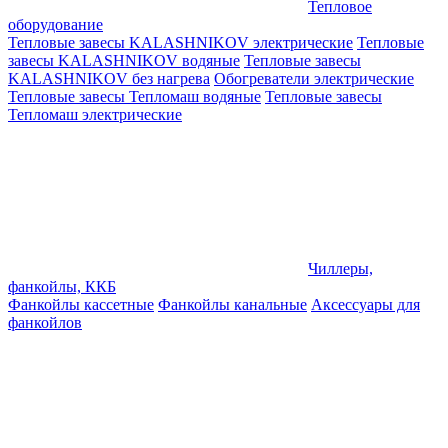
Тепловое
оборудование
Тепловые завесы KALASHNIKOV электрические
Тепловые
завесы KALASHNIKOV водяные
Тепловые завесы
KALASHNIKOV без нагрева
Обогреватели электрические
Тепловые завесы Тепломаш водяные
Тепловые завесы
Тепломаш электрические
Чиллеры,
фанкойлы, ККБ
Фанкойлы кассетные
Фанкойлы канальные
Аксессуары для
фанкойлов