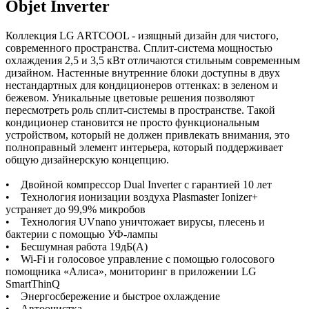
Objet Inverter
Коллекция LG ARTCOOL - изящный дизайн для чистого,
современного пространства. Сплит-система мощностью
охлаждения 2,5 и 3,5 кВт отличаются стильным современным
дизайном. Настенные внутренние блоки доступны в двух
нестандартных для кондиционеров оттенках: в зеленом и
бежевом. Уникальные цветовые решения позволяют
пересмотреть роль сплит-системы в пространстве. Такой
кондиционер становится не просто функциональным
устройством, который не должен привлекать внимания, это
полноправный элемент интерьера, который поддерживает
общую дизайнерскую концепцию.
• Двойной компрессор Dual Inverter с гарантией 10 лет
• Технология ионизации воздуха Plasmaster Ionizer+
устраняет до 99,9% микробов
• Технология UVnano уничтожает вирусы, плесень и
бактерии с помощью УФ-лампы
• Бесшумная работа 19дБ(А)
• Wi-Fi и голосовое управление с помощью голосового
помощника «Алиса», мониторинг в приложении LG
SmartThinQ
• Энергосбережение и быстрое охлаждение
• Автоочистка