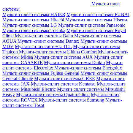
Мульти-сплит
системы
Мульти-сплит системы HAIER
Мульти-сплит системы FUNAI
Мульти-сплит системы Hitachi
Мульти-сплит системы Hisense
Мульти-сплит системы LG
Мульти-сплит системы Panasonic
Мульти-сплит системы Toshiba
Мульти-сплит системы Royal
Clima
Мульти-сплит системы Ballu
Мульти-сплит системы
AQUA
Мульти-сплит системы Dantex
Мульти-сплит системы
MDV
Мульти-сплит системы TCL
Мульти-сплит системы
Thaicon
Мульти-сплит системы Ultima Comfort
Мульти-сплит-
системы MIdea
Мульти-сплит системы AUX
Мульти-сплит
системы CASARTE
Мульти-сплит системы Daikin
Мульти-
сплит системы Electrolux
Мульти-сплит системы Energolux
Мульти-сплит системы Fujitsu General
Мульти-сплит системы
General Climate
Мульти-сплит системы GREE
Мульти-сплит
системы JAX
Мульти-сплит системы Kentatsu
Мульти-сплит
системы Mitsubishi Electric
Мульти-сплит системы Mitsubishi
Heavy
Мульти-сплит системы QuattroClima
Мульти-сплит
системы ROVEX
Мульти-сплит системы Samsung
Мульти-
сплит системы Tosot