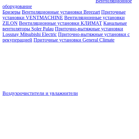
Вентиляционное
оборудование
Бризеры
Вентиляционные установки Breezart
Приточные
установки VENTMACHINE
Вентиляционные установки
ZILON
Вентиляционные установки КЛИМАТ
Канальные
вентиляторы Soler Palau
Приточно-вытяжные установки
Lossnay Mitsubishi Electric
Приточно-вытяжные установки с
рекуперацией
Приточные установки General Climate
Воздухоочистители и увлажнители