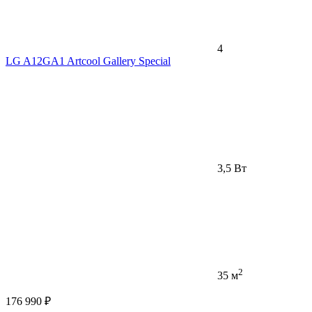
4
LG A12GA1 Artcool Gallery Special
3,5 Вт
2
35 м
176 990 ₽