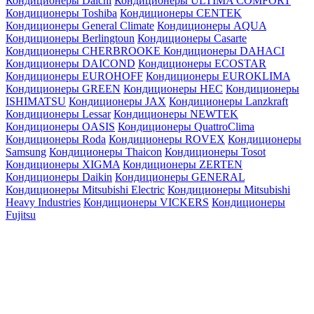
Кондиционеры Daichi
Кондиционеры ULTIMA COMFORT
Кондиционеры Toshiba
Кондиционеры CENTEK
Кондиционеры General Climate
Кондиционеры AQUA
Кондиционеры Berlingtoun
Кондиционеры Casarte
Кондиционеры CHERBROOKE
Кондиционеры DAHACI
Кондиционеры DAICOND
Кондиционеры ECOSTAR
Кондиционеры EUROHOFF
Кондиционеры EUROKLIMA
Кондиционеры GREEN
Кондиционеры HEC
Кондиционеры
ISHIMATSU
Кондиционеры JAX
Кондиционеры Lanzkraft
Кондиционеры Lessar
Кондиционеры NEWTEK
Кондиционеры OASIS
Кондиционеры QuattroClima
Кондиционеры Roda
Кондиционеры ROVEX
Кондиционеры
Samsung
Кондиционеры Thaicon
Кондиционеры Tosot
Кондиционеры XIGMA
Кондиционеры ZERTEN
Кондиционеры Daikin
Кондиционеры GENERAL
Кондиционеры Mitsubishi Electric
Кондиционеры Mitsubishi
Heavy Industries
Кондиционеры VICKERS
Кондиционеры
Fujitsu