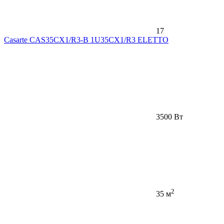
17
Casarte CAS35CX1/R3-B 1U35CX1/R3 ELETTO
3500 Вт
2
35 м