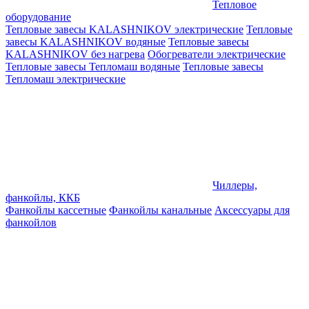
Тепловое
оборудование
Тепловые завесы KALASHNIKOV электрические
Тепловые
завесы KALASHNIKOV водяные
Тепловые завесы
KALASHNIKOV без нагрева
Обогреватели электрические
Тепловые завесы Тепломаш водяные
Тепловые завесы
Тепломаш электрические
Чиллеры,
фанкойлы, ККБ
Фанкойлы кассетные
Фанкойлы канальные
Аксессуары для
фанкойлов