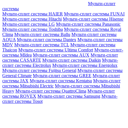
Мульти-сплит
системы
Мульти-сплит системы HAIER
Мульти-сплит системы FUNAI
Мульти-сплит системы Hitachi
Мульти-сплит системы Hisense
Мульти-сплит системы LG
Мульти-сплит системы Panasonic
Мульти-сплит системы Toshiba
Мульти-сплит системы Royal
Clima
Мульти-сплит системы Ballu
Мульти-сплит системы
AQUA
Мульти-сплит системы Dantex
Мульти-сплит системы
MDV
Мульти-сплит системы TCL
Мульти-сплит системы
Thaicon
Мульти-сплит системы Ultima Comfort
Мульти-сплит-
системы MIdea
Мульти-сплит системы AUX
Мульти-сплит
системы CASARTE
Мульти-сплит системы Daikin
Мульти-
сплит системы Electrolux
Мульти-сплит системы Energolux
Мульти-сплит системы Fujitsu General
Мульти-сплит системы
General Climate
Мульти-сплит системы GREE
Мульти-сплит
системы JAX
Мульти-сплит системы Kentatsu
Мульти-сплит
системы Mitsubishi Electric
Мульти-сплит системы Mitsubishi
Heavy
Мульти-сплит системы QuattroClima
Мульти-сплит
системы ROVEX
Мульти-сплит системы Samsung
Мульти-
сплит системы Tosot