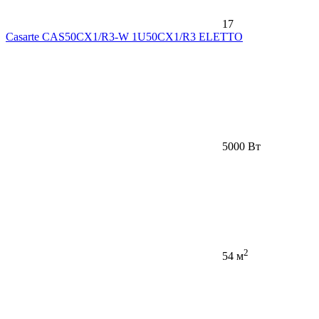
17
Casarte CAS50CX1/R3-W 1U50CX1/R3 ELETTO
5000 Вт
2
54 м