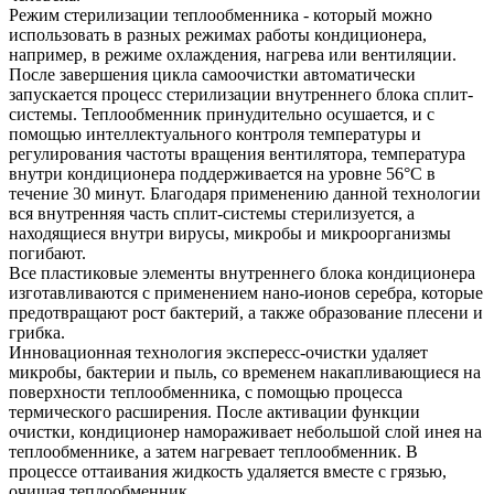
Режим стерилизации теплообменника - который можно
использовать в разных режимах работы кондиционера,
например, в режиме охлаждения, нагрева или вентиляции.
После завершения цикла самоочистки автоматически
запускается процесс стерилизации внутреннего блока сплит-
системы. Теплообменник принудительно осушается, и с
помощью интеллектуального контроля температуры и
регулирования частоты вращения вентилятора, температура
внутри кондиционера поддерживается на уровне 56°С в
течение 30 минут. Благодаря применению данной технологии
вся внутренняя часть сплит-системы стерилизуется, а
находящиеся внутри вирусы, микробы и микроорганизмы
погибают.
Все пластиковые элементы внутреннего блока кондиционера
изготавливаются с применением нано-ионов серебра, которые
предотвращают рост бактерий, а также образование плесени и
грибка.
Инновационная технология экспересс-очистки удаляет
микробы, бактерии и пыль, со временем накапливающиеся на
поверхности теплообменника, с помощью процесса
термического расширения. После активации функции
очистки, кондиционер намораживает небольшой слой инея на
теплообменнике, а затем нагревает теплообменник. В
процессе оттаивания жидкость удаляется вместе с грязью,
очищая теплообменник.