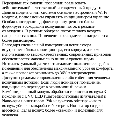
Передовые технологии позволили реализовать
действительной качественный и современный продукт.
Данная модель сплит-системы оснащена встроенный Wi-Fi
модулем, позволяющем управлять кондиционером удаленно.
Особая конструкция дефлектора внутреннего блока
формирует восходящий воздушный поток в режиме
охлаждения. В режиме обогрева поток теплого воздуха
направляется в пол. Помещение охлаждается и нагревается
более равномерно.
Благодаря специальной конструкции вентилятора
внутреннего блока кондиционера, его корпуса, а также
использованию высококачественных современных приводов
обеспечивается максимально низкий уровень шума.
Интеллектуальный датчик отслеживает положение людей в
помещении для обеспечения максимального уровня комфорта,
а также позволяет экономить до 36% электроэнергии.
Доступны режимы сопровождения либо избегания человека
воздушным потоком. Если люди покидают помещение,
кондиционер переходит в экономичный режим.
Комбинированный модуль обработки и очистки воздуха 3
поколения с UVC LED (ультрафиолетовым излучателем) и
Nano-aqua ионизатором. УФ излучатель обеззараживает
воздух, убивает микробы и бактерии. Ионизатор создает
аэроионы, делая воздух более «свежим» и полезным для
человека.