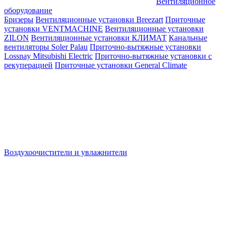
Вентиляционное
оборудование
Бризеры
Вентиляционные установки Breezart
Приточные
установки VENTMACHINE
Вентиляционные установки
ZILON
Вентиляционные установки КЛИМАТ
Канальные
вентиляторы Soler Palau
Приточно-вытяжные установки
Lossnay Mitsubishi Electric
Приточно-вытяжные установки с
рекуперацией
Приточные установки General Climate
Воздухоочистители и увлажнители