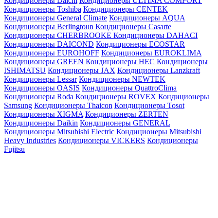
Кондиционеры Daichi
Кондиционеры ULTIMA COMFORT
Кондиционеры Toshiba
Кондиционеры CENTEK
Кондиционеры General Climate
Кондиционеры AQUA
Кондиционеры Berlingtoun
Кондиционеры Casarte
Кондиционеры CHERBROOKE
Кондиционеры DAHACI
Кондиционеры DAICOND
Кондиционеры ECOSTAR
Кондиционеры EUROHOFF
Кондиционеры EUROKLIMA
Кондиционеры GREEN
Кондиционеры HEC
Кондиционеры
ISHIMATSU
Кондиционеры JAX
Кондиционеры Lanzkraft
Кондиционеры Lessar
Кондиционеры NEWTEK
Кондиционеры OASIS
Кондиционеры QuattroClima
Кондиционеры Roda
Кондиционеры ROVEX
Кондиционеры
Samsung
Кондиционеры Thaicon
Кондиционеры Tosot
Кондиционеры XIGMA
Кондиционеры ZERTEN
Кондиционеры Daikin
Кондиционеры GENERAL
Кондиционеры Mitsubishi Electric
Кондиционеры Mitsubishi
Heavy Industries
Кондиционеры VICKERS
Кондиционеры
Fujitsu