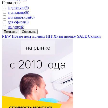
Назначение
в детскую
(6)
в спальню
(6)
для квартиры
(6)
для офиса
(6)
на дачу
(6)
NEW
Новые поступления
HIT
Хиты продаж
SALE
Скидки