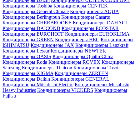
Кондиционеры Daichi
Кондиционеры ULTIMA COMFORT
Кондиционеры Toshiba
Кондиционеры CENTEK
Кондиционеры General Climate
Кондиционеры AQUA
Кондиционеры Berlingtoun
Кондиционеры Casarte
Кондиционеры CHERBROOKE
Кондиционеры DAHACI
Кондиционеры DAICOND
Кондиционеры ECOSTAR
Кондиционеры EUROHOFF
Кондиционеры EUROKLIMA
Кондиционеры GREEN
Кондиционеры HEC
Кондиционеры
ISHIMATSU
Кондиционеры JAX
Кондиционеры Lanzkraft
Кондиционеры Lessar
Кондиционеры NEWTEK
Кондиционеры OASIS
Кондиционеры QuattroClima
Кондиционеры Roda
Кондиционеры ROVEX
Кондиционеры
Samsung
Кондиционеры Thaicon
Кондиционеры Tosot
Кондиционеры XIGMA
Кондиционеры ZERTEN
Кондиционеры Daikin
Кондиционеры GENERAL
Кондиционеры Mitsubishi Electric
Кондиционеры Mitsubishi
Heavy Industries
Кондиционеры VICKERS
Кондиционеры
Fujitsu