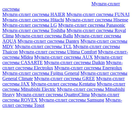
Мульти-сплит
системы
Мульти-сплит системы HAIER
Мульти-сплит системы FUNAI
Мульти-сплит системы Hitachi
Мульти-сплит системы Hisense
Мульти-сплит системы LG
Мульти-сплит системы Panasonic
Мульти-сплит системы Toshiba
Мульти-сплит системы Royal
Clima
Мульти-сплит системы Ballu
Мульти-сплит системы
AQUA
Мульти-сплит системы Dantex
Мульти-сплит системы
MDV
Мульти-сплит системы TCL
Мульти-сплит системы
Thaicon
Мульти-сплит системы Ultima Comfort
Мульти-сплит-
системы MIdea
Мульти-сплит системы AUX
Мульти-сплит
системы CASARTE
Мульти-сплит системы Daikin
Мульти-
сплит системы Electrolux
Мульти-сплит системы Energolux
Мульти-сплит системы Fujitsu General
Мульти-сплит системы
General Climate
Мульти-сплит системы GREE
Мульти-сплит
системы JAX
Мульти-сплит системы Kentatsu
Мульти-сплит
системы Mitsubishi Electric
Мульти-сплит системы Mitsubishi
Heavy
Мульти-сплит системы QuattroClima
Мульти-сплит
системы ROVEX
Мульти-сплит системы Samsung
Мульти-
сплит системы Tosot