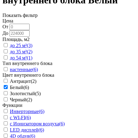
внутреннего блока Белый
Показать фильтр
Цена
От
До
Площадь, м2
до 25 м²
(3)
до 35 м²
(2)
до 54 м²
(1)
Тип внутреннего блока
настенные
(6)
Цвет внутреннего блока
Антрацит
(2)
Белый
(6)
Золотистый
(5)
Черный
(2)
Функции
Инверторные
(6)
с WI-FI
(6)
с Ионизатором воздуха
(6)
LED дисплей
(6)
4D обдув
(6)