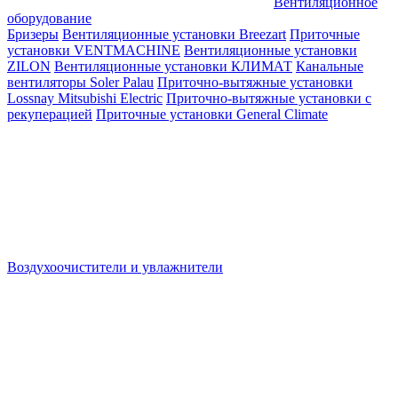
Вентиляционное
оборудование
Бризеры
Вентиляционные установки Breezart
Приточные
установки VENTMACHINE
Вентиляционные установки
ZILON
Вентиляционные установки КЛИМАТ
Канальные
вентиляторы Soler Palau
Приточно-вытяжные установки
Lossnay Mitsubishi Electric
Приточно-вытяжные установки с
рекуперацией
Приточные установки General Climate
Воздухоочистители и увлажнители