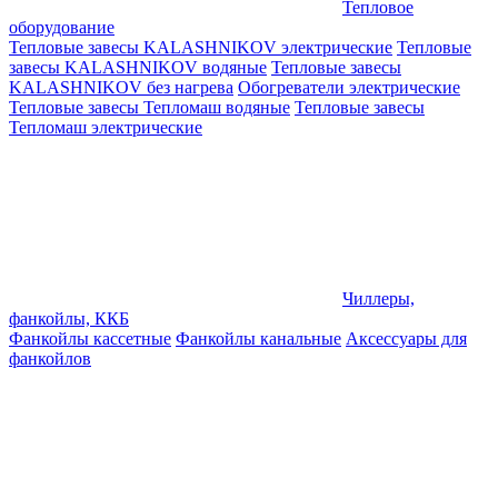
Тепловое
оборудование
Тепловые завесы KALASHNIKOV электрические
Тепловые
завесы KALASHNIKOV водяные
Тепловые завесы
KALASHNIKOV без нагрева
Обогреватели электрические
Тепловые завесы Тепломаш водяные
Тепловые завесы
Тепломаш электрические
Чиллеры,
фанкойлы, ККБ
Фанкойлы кассетные
Фанкойлы канальные
Аксессуары для
фанкойлов