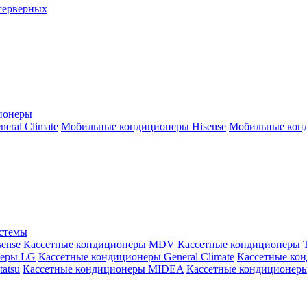
серверных
ионеры
ral Climate
Мобильные кондиционеры Hisense
Мобильные конд
истемы
ense
Кассетные кондиционеры MDV
Кассетные кондиционеры 
неры LG
Кассетные кондиционеры General Climate
Кассетные конд
atsu
Кассетные кондиционеры MIDEA
Кассетные кондиционер