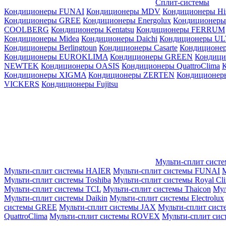
Сплит-системы
Кондиционеры FUNAI
Кондиционеры MDV
Кондиционеры Hi
Кондиционеры GREE
Кондиционеры Energolux
Кондиционеры
СOOLBERG
Кондиционеры Kentatsu
Кондиционеры FERRUM
Кондиционеры Midea
Кондиционеры Daichi
Кондиционеры U
Кондиционеры Berlingtoun
Кондиционеры Casarte
Кондицион
Кондиционеры EUROKLIMA
Кондиционеры GREEN
Кондиц
NEWTEK
Кондиционеры OASIS
Кондиционеры QuattroClima
Кондиционеры XIGMA
Кондиционеры ZERTEN
Кондиционеры
VICKERS
Кондиционеры Fujitsu
Мульти-сплит сист
Мульти-сплит системы HAIER
Мульти-сплит системы FUNAI
М
Мульти-сплит системы Toshiba
Мульти-сплит системы Royal Cl
Мульти-сплит системы TCL
Мульти-сплит системы Thaicon
Мул
Мульти-сплит системы Daikin
Мульти-сплит системы Electrolux
системы GREE
Мульти-сплит системы JAX
Мульти-сплит сист
QuattroClima
Мульти-сплит системы ROVEX
Мульти-сплит сис