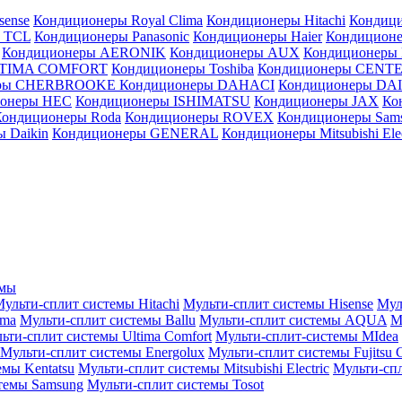
sense
Кондиционеры Royal Clima
Кондиционеры Hitachi
Кондиц
 TCL
Кондиционеры Panasonic
Кондиционеры Haier
Кондиционе
Кондиционеры AERONIK
Кондиционеры AUX
Кондиционеры 
LTIMA COMFORT
Кондиционеры Toshiba
Кондиционеры CENT
еры CHERBROOKE
Кондиционеры DAHACI
Кондиционеры D
ионеры HEC
Кондиционеры ISHIMATSU
Кондиционеры JAX
Ко
Кондиционеры Roda
Кондиционеры ROVEX
Кондиционеры Sam
 Daikin
Кондиционеры GENERAL
Кондиционеры Mitsubishi Elec
емы
ульти-сплит системы Hitachi
Мульти-сплит системы Hisense
Мул
ima
Мульти-сплит системы Ballu
Мульти-сплит системы AQUA
М
ьти-сплит системы Ultima Comfort
Мульти-сплит-системы MIdea
Мульти-сплит системы Energolux
Мульти-сплит системы Fujitsu G
емы Kentatsu
Мульти-сплит системы Mitsubishi Electric
Мульти-спл
темы Samsung
Мульти-сплит системы Tosot