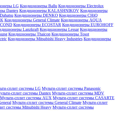
ионеры LG
Кондиционеры Ballu
Кондиционеры Electrolux
ры Dantex
Кондиционеры KALASHNIKOV
Кондиционеры
Dahatsu
Кондиционеры DENKO
Кондиционеры CHiQ
EK
Кондиционеры General Climate
Кондиционеры AQUA
AICOND
Кондиционеры ECOSTAR
Кондиционеры EUROHOFF
ндиционеры Lanzkraft
Кондиционеры Lessar
Кондиционеры
sung
Кондиционеры Thaicon
Кондиционеры Tosot
tric
Кондиционеры Mitsubishi Heavy Industries
Кондиционеры
ьти-сплит системы LG
Мульти-сплит системы Panasonic
ульти-сплит системы Dantex
Мульти-сплит системы MDV
Мульти-сплит системы AUX
Мульти-сплит системы CASARTE
eneral
Мульти-сплит системы General Climate
Мульти-сплит
ит системы Mitsubishi Heavy
Мульти-сплит системы