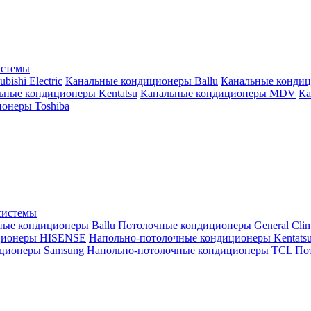
истемы
ishi Electric
Канальные кондиционеры Ballu
Канальные кондиц
ьные кондиционеры Kentatsu
Канальные кондиционеры MDV
Ка
онеры Toshiba
системы
ные кондиционеры Ballu
Потолочные кондиционеры General Clim
ционеры HISENSE
Напольно-потолочные кондиционеры Kentats
ционеры Samsung
Напольно-потолочные кондиционеры TCL
Пот